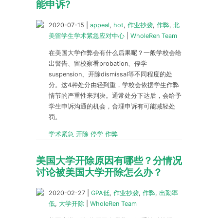
能申诉?
2020-07-15
|
appeal
,
hot
,
作业抄袭
,
作弊
,
北
美留学生学术紧急应对中心
|
WholeRen Team
在美国大学作弊会有什么后果呢？一般学校会给
出警告、留校察看probation、停学
suspension、开除dismissal等不同程度的处
分。这4种处分由轻到重，学校会依据学生作弊
情节的严重性来判决。通常处分下达后，会给予
学生申诉沟通的机会，合理申诉有可能减轻处
罚。
学术紧急 开除 停学 作弊
美国大学开除原因有哪些？分情况
讨论被美国大学开除怎么办？
2020-02-27
|
GPA低
,
作业抄袭
,
作弊
,
出勤率
低
,
大学开除
|
WholeRen Team