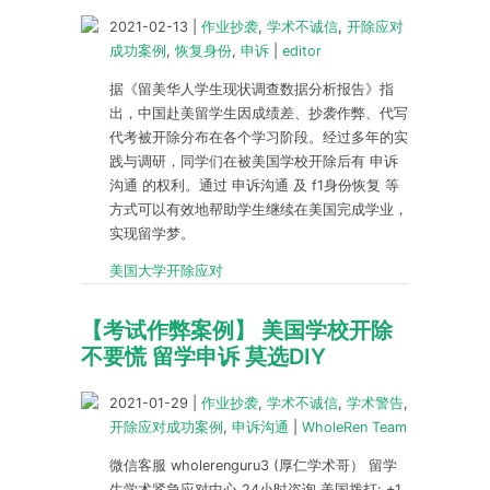
2021-02-13
|
作业抄袭
,
学术不诚信
,
开除应对
成功案例
,
恢复身份
,
申诉
|
editor
据《留美华人学生现状调查数据分析报告》指
出，中国赴美留学生因成绩差、抄袭作弊、代写
代考被开除分布在各个学习阶段。经过多年的实
践与调研，同学们在被美国学校开除后有 申诉
沟通 的权利。通过 申诉沟通 及 f1身份恢复 等
方式可以有效地帮助学生继续在美国完成学业，
实现留学梦。
美国大学开除应对
【考试作弊案例】 美国学校开除
不要慌 留学申诉 莫选DIY
2021-01-29
|
作业抄袭
,
学术不诚信
,
学术警告
,
开除应对成功案例
,
申诉沟通
|
WholeRen Team
微信客服 wholerenguru3 (厚仁学术哥） 留学
生学术紧急应对中心 24小时咨询 美国拨打: +1