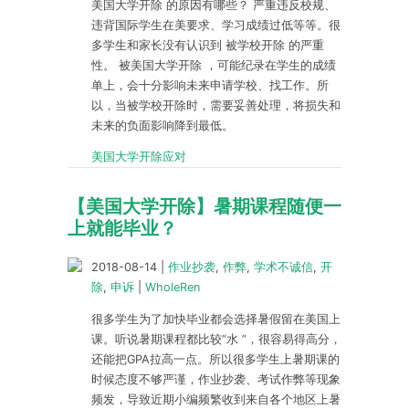
美国大学开除 的原因有哪些？ 严重违反校规、
违背国际学生在美要求、学习成绩过低等等。很
多学生和家长没有认识到 被学校开除 的严重
性。 被美国大学开除 ，可能纪录在学生的成绩
单上，会十分影响未来申请学校、找工作。所
以，当被学校开除时，需要妥善处理，将损失和
未来的负面影响降到最低。
美国大学开除应对
【美国大学开除】暑期课程随便一
上就能毕业？
2018-08-14
|
作业抄袭
,
作弊
,
学术不诚信
,
开
除
,
申诉
|
WholeRen
很多学生为了加快毕业都会选择暑假留在美国上
课。听说暑期课程都比较“水 ”，很容易得高分，
还能把GPA拉高一点。所以很多学生上暑期课的
时候态度不够严谨，作业抄袭、考试作弊等现象
频发，导致近期小编频繁收到来自各个地区上暑