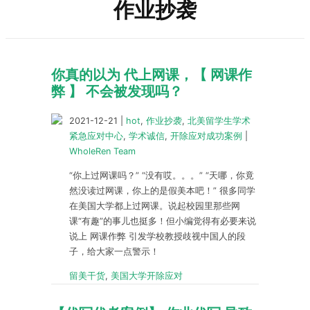
作业抄袭
你真的以为 代上网课，【 网课作
弊 】 不会被发现吗？
2021-12-21
|
hot
,
作业抄袭
,
北美留学生学术
紧急应对中心
,
学术诚信
,
开除应对成功案例
|
WholeRen Team
“你上过网课吗？” “没有哎。。。” “天哪，你竟
然没读过网课，你上的是假美本吧！” 很多同学
在美国大学都上过网课。说起校园里那些网
课“有趣”的事儿也挺多！但小编觉得有必要来说
说上 网课作弊 引发学校教授歧视中国人的段
子，给大家一点警示！
留美干货
,
美国大学开除应对