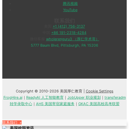
腾讯视频
YouTube
联系我们
美国
+1 (412) 756-3137
中国
+86 191-2318-4284
微信客服
wholerenguru3 （厚仁学术哥）
5777 Baum Blvd, Pittsburgh, PA 15206
Copyright © 2010-2026 美国厚仁教育 |
Cookie Settings
FrogHire.ai
｜
ReadyAI 人工智能教育
｜
JobUpper 职业规划
｜
transferadm
转学录取中心
｜
AHS 美国寄宿家庭服务
｜
GKAC 美国高校高考联盟
联系我们 »
美国校园资讯