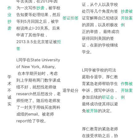
年去美国，在2013年因
证，从个人以及学校
作
为一次写作
抄袭
，被学校
处罚等几个角度向签
抄袭被
业
告知要等处理结果，然后
签证拒签
证官解释自己犯错误
开除案
抄
等到5月回国之后，被学
的原因，以及积极改
例
袭
校说终止I-20关系。后来
正的举措， 最终成功
申请了其他学校，
获得回到美国的签
2013.9.5去北京签证被
拒
证，在新的学校继续
签
学业。
L同学在State University
of New York, Albany,
L同学被学校的司法
在本学期开始时，考虑
学
庭勒令退学。厚仁教
到上学期有两门数学课成
术
育紧急老师帮助学生
作弊被
绩不好，就想找老师做
不
退学处分
申诉，撰写申诉信，
开除案
research然后想改分，老
诚
参加后续的
听证会
，
例
师拒绝了。随后给老师发
实
最终成功使其得以避
了一封关于用钱买改两科
免
被开除
的决定。
成绩的email。被老师
report给了学校。
厚仁教育的紧急老师
在接受求助之后，协