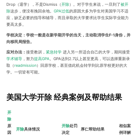
Drop（退学），不是Dismiss（
开除
）。对于学生来说，一旦到了
被开
除
这步，便没有挽回余地。
GPA过低
的原因大多为学生对美国学习不适
应，缺乏必要的指导和辅导，而且录取的大学要求比学生实际学业能力
要高太多。
学校决定：学校一般是在新学期开学的当天，主动取消学生F-1身份，并
向移民局报告。
应对办法：
接受教训，
紧急转学
进入另一所适合自己的大学，期间接受
学术辅导
，努力
提高GPA
。GPA达到2.7以上甚至更高，可以选择重新录
取（
readmission
）回原学校，甚至借此机会转学到比原学校更好的大
学。一切皆有可能。
美国大学开除 经典案例及帮助结果
开
除
原
开除
处罚
相似案
开除
具体情况
厚仁帮助结果
因
决定
例详解