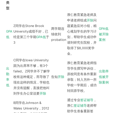
类
型
厚仁教育紧急老师及
申请老师组成
开除
问
Z同学在Stone Brook
题紧急应对小组，精
两学期连
GPA低
GPA
University成绩不好，已
心规划学生的学习计
续收到
被开除
低
经是第三个学期
GPA低
于
划，帮助学生成功申
probation
案例
3
请到研究生院校，并
取得了$8,000奖学
金。
C同学在Iowa University
厚仁教育紧急老师指
因为出席率不够，有3个
出
导学生撰写申诉信，
failed。Z同学并不了解学
出勤率
勤
原校同意有条件重新
校有这种规定，而导致了
告知
开除
低被开
率
录取；转入另外一所
现在这样的情况，学校也
除案例
低
学校一学期后，成功
并没有提醒，直接把他叫
转回原学校。
到学生办公室说要
开除
通过专业
签证辅导
，
B同学在Johnson &
厚仁
签证辅导
老师帮
Wales University，2012
助学生准备重新签