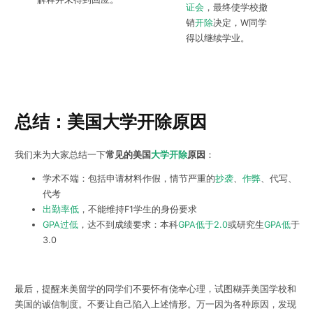
证会
，最终使学校撤
销
开除
决定，W同学
得以继续学业。
总结：美国大学开除原因
我们来为大家总结一下
常见的美国
大学开除
原因
：
学术不端：包括申请材料作假，情节严重的
抄袭
、
作弊
、代写、
代考
出勤率低
，不能维持F1学生的身份要求
GPA过低
，达不到成绩要求：本科
GPA低于2.0
或研究生
GPA低
于
3.0
最后，提醒来美留学的同学们不要怀有侥幸心理，试图糊弄美国学校和
美国的诚信制度。不要让自己陷入上述情形。万一因为各种原因，发现