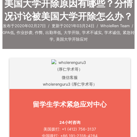
美国大学开除原因有哪些？分情
况讨论被美国大学开除怎么办？
发布于2020年02月27日
/
更新于2021年03月24日
/
WholeRen Team
/
GPA低
,
作业抄袭
,
作弊
,
出勤率低
,
大学开除
,
学术不诚实
,
学术诚信
,
紧急转
学
,
美国大学开除应对
微信客服
wholerenguru3 (厚仁学术哥）
留学生学术紧急应对中心
24小时咨询
美国拨打: +1 (412) 756-3137
中国拨打: +86 191-2318-4284