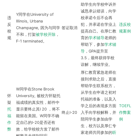
助学生向学校申诉并
诚恳承认错误，向学
Y同学在University of
违
校承诺今后不会再
Illinois, Urbana
反
犯，并承诺在学业上
违反校
Champagne, 因为与同学
签证取消
校
提高自己。在厚仁教
规案例
不和，打架
被学校开除
，
规
育的
学术辅导
老师的
F-1 terminated。
帮助下，参加
学术辅
导
，GPA提升至
3.5，最终获得学校
谅解，继续学业。
厚仁教育紧急老师在
接到求助之后，直接
帮助学生联系校方，
W同学在Stone Brook
从学生在申请之初对
怀
University, 被校方怀疑托
托福的准备，以及入
疑
福成绩的真实性，邮件中
学之后的表现多方面
TOEFL
托
显示要终止其I 20 ，将不
终止I-20
入手向学校解释，并
作弊案
福
能留在美国。W同学不确
陪同学生参加由学
例
作
定自己的I-20是否还有
生，校方以及厚仁专
弊
效，给学校校方发了邮件
家老师共同参加的
听
解释并未得到回应。