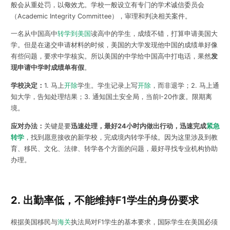
般会从重处罚，以儆效尤。学校一般设立有专门的学术诚信委员会
（Academic Integrity Committee），审理和判决相关案件。
一名从中国高中
转学到美国
读高中的学生，成绩不错，打算申请美国大
学。但是在递交申请材料的时候，美国的大学发现他中国的成绩单好像
有些问题，要求中学核实。所以美国的中学给中国高中打电话，果然
发
现申请中学时成绩单有假
。
学校决定：
1. 马上
开除
学生。学生记录上写
开除
，而非退学；2. 马上通
知大学，告知处理结果；3. 通知国土安全局，当前I-20作废。限期离
境。
应对办法：
关键是要
迅速处理，最好24小时内做出行动，迅速完成
紧急
转学
，找到愿意接收的新学校，完成境内转学手续。因为这里涉及到教
育、移民、文化、法律、转学各个方面的问题，最好寻找专业机构协助
办理。
2.
出勤率低，不能维持F1学生的身份要求
根据美国移民与
海关
执法局对F1学生的基本要求，国际学生在美国必须