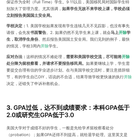
保证作为全时（Full Time）学生。9·11以后，美国移民局对国际学生特
别加大了管理力度。尤其强调，
如果学生无故不来学校上课，学校必须
立刻报告美国国土安全局。
学校决定：
1. 美国学校如果发现有学生连续几天不见踪影，也没有事先
请假，会先发
书面警告
。2. 如果仍然不见学生来上课，就会
马上
开除
学
生，取消学生身份
。然后报告美国国土安全局。我们见到的例子，最快
的情况，学校3周内
开除
学生。
应对办法：
这样的情况不难处理，
需要和美国学校交流，尽可能将
开除
处分降为留校察看，并请求不要报告移民局。
如果要继续上学，学生需
要提交合理有信的学业进步计划。在与美国学校交流时，要注意措辞细
节，有的学生自己DIY，话说的不合适，结果导致学校更快速的执行
开除
决定，还错失了申诉补救机会。
3.
GPA过低，达不到成绩要求：本科GPA低于
2.0或研究生GPA低于3.0
美国大学对于成绩不好的学生，一般是先给学术留校察看处分
（probation）；如果GPA还得不到提高，就给退学处理。这里英文是