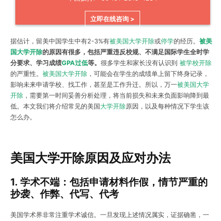
立即在线咨询 >
据估计，留美中国学生中有2-3%有
被美国大学开除
或
停学
的经历。
被美
国大学开除
的原因有很多，包括严重违反校规、不满足国际学生全时学
分要求、学习成绩
GPA过低
等。
很多学生和家长没有认识到
被学校开除
的严重性。
被美国大学开除
，可能会在学生的成绩单上留下终身记录，
影响未来申请学校、找工作，甚至是工作升迁。所以，万一
被美国大学
开除
，需要第一时间妥善分析处理，将当前损失和未来负面影响降到最
低。本文我们将介绍常见的美国
大学开除
原因，以及每种情况下学生该
怎么办。
美国大学开除原因及应对办法
1.
学术不端：包括申请材料作假，情节严重的
抄袭、作弊、代写、代考
美国学术界非常注重学术诚信。一旦发现上述情况属实，证据确凿，一