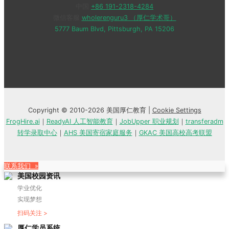
中国
+86 191-2318-4284
微信客服
wholerenguru3 （厚仁学术哥）
5777 Baum Blvd, Pittsburgh, PA 15206
Copyright © 2010-2026 美国厚仁教育 |
Cookie Settings
FrogHire.ai
｜
ReadyAI 人工智能教育
｜
JobUpper 职业规划
｜
transferadm
转学录取中心
｜
AHS 美国寄宿家庭服务
｜
GKAC 美国高校高考联盟
联系我们 »
美国校园资讯
学业优化
实现梦想
扫码关注 >
厚仁学员系统