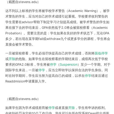
（截图自stevens.edu）
达不到以上标准的学生将被学校学术警告（Academic Warning）。被学
术警告的学生，应当对自己的学术成绩引起重视。学校要求收到警告的
学生需要在advisor帮助下制定学习计划提高成绩。被学术警告的学生如
果在接下去的学结束后，GPA依然低于2.0将会被留校察看（Academic
Probation）。需要注意的是：学生如果在良好的学术状态下，无论GPA
多少，若出现在某学期fail或withdraw九个或更多学分的课程，学生将会
直接会被学术警告。
一旦被留校察看，学生必须尽快提高自己的学术成绩，否则将
面临停学
或
开除
的危险。如果学生在留校察看的学期结束后，成绩再次低于学校
要求的GPA2.0标准，学生将被
停学
（
Suspension
）至少一个学期。对于
国际学生来说，一旦被
停学
，应当立即转学以保持合法的学生身份。同
时在转学期间，学生应当努力提高自己的成绩，以求在
停学
结束后通过
Readdmision申请重新入学。
（截图自stevens.edu）
如果学生因为学术成绩差而被
停学
或者直接
开除
，学生有申诉的权利。
在收到处罚决定的10个工作日内，学生可以向所在院系的Dean提出书面