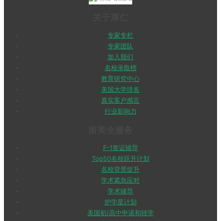
关于厚仁
专家专栏
专家团队
加入我们
名校录取榜
教育研究中心
美国大学排名
真实客户感言
行业影响力
留美全服务
F-1签证辅导
Top50名校跃升计划
名校背景提升
学术紧急应对
学术辅导
护学星计划
美国初/高中申请和转学