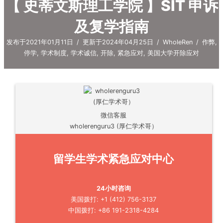
【 史蒂文斯理工学院 】SIT 申诉
及复学指南
发布于2021年01月11日
/
更新于2024年04月25日
/
WholeRen
/
作弊
,
停学
,
学术制度
,
学术诚信
,
开除
,
紧急应对
,
美国大学开除应对
微信客服
wholerenguru3 (厚仁学术哥）
留学生学术紧急应对中心
24小时咨询
美国拨打: +1 (412) 756-3137
中国拨打: +86 191-2318-4284