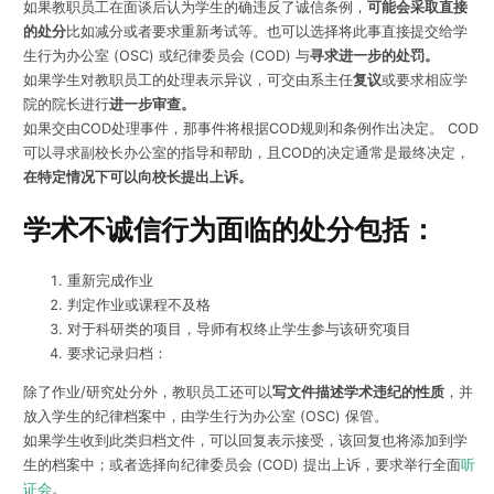
如果教职员工在面谈后认为学生的确违反了诚信条例，
可能会采取直接
的处分
比如减分或者要求重新考试等。也可以选择将此事直接提交给学
生行为办公室 (OSC) 或纪律委员会 (COD) 与
寻求进一步的处罚。
如果学生对教职员工的处理表示异议，可交由系主任
复议
或要求相应学
院的院长进行
进一步审查。
如果交由COD处理事件，那事件将根据COD规则和条例作出决定。 COD
可以寻求副校长办公室的指导和帮助，且COD的决定通常是最终决定，
在特定情况下可以向校长提出上诉。
学术不诚信行为面临的处分包括：
重新完成作业
判定作业或课程不及格
对于科研类的项目，导师有权终止学生参与该研究项目
要求记录归档：
除了作业/研究处分外，教职员工还可以
写文件描述学术违纪的性质
，并
放入学生的纪律档案中，由学生行为办公室 (OSC) 保管。
如果学生收到此类归档文件，可以回复表示接受，该回复也将添加到学
生的档案中；或者选择向纪律委员会 (COD) 提出上诉，要求举行全面
听
证会
。