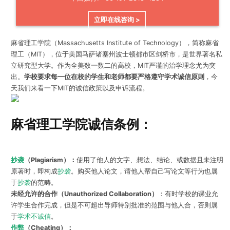
立即在线咨询 >
麻省理工学院（Massachusetts Institute of Technology），简称麻省
理工（MIT），位于美国马萨诸塞州波士顿都市区剑桥市，是世界著名私
立研究型大学。作为全美数一数二的高校，MIT严谨的治学理念尤为突
出。
学校要求每一位在校的学生和老师都要严格遵守学术诚信原则
，今
天我们来看一下MIT的诚信政策以及申诉流程。
麻省理工学院诚信条例：
抄袭
（Plagiarism）：
使用了他人的文字、想法、结论、或数据且未注明
原著时，即构成
抄袭
。购买他人论文，请他人帮自己写论文等行为也属
于
抄袭
的范畴。
未经允许的合作（Unauthorized Collaboration）
：有时学校的课业允
许学生合作完成，但是不可超出导师特别批准的范围与他人合，否则属
于
学术不诚信
。
作弊
（Cheating）：