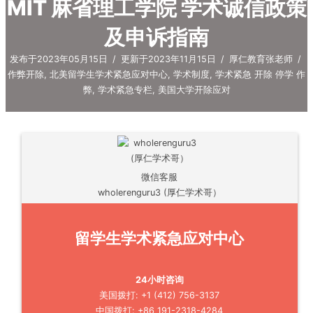
MIT 麻省理工学院 学术诚信政策
及申诉指南
发布于2023年05月15日
/
更新于2023年11月15日
/
厚仁教育张老师
/
作弊开除
,
北美留学生学术紧急应对中心
,
学术制度
,
学术紧急 开除 停学 作
弊
,
学术紧急专栏
,
美国大学开除应对
微信客服
wholerenguru3 (厚仁学术哥）
留学生学术紧急应对中心
24小时咨询
美国拨打: +1 (412) 756-3137
中国拨打: +86 191-2318-4284