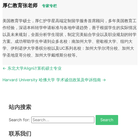
厚仁教育张老师
专家专栏
美国教育学硕士，厚仁护学星高端定制留学服务首席顾问，多年美国教育工
作经验，深谙本科转学申请标准与各地申请趋势，善于根据学生的实际情况
以及未来规划，全面分析学生现状，制定完美贴合学业以及职业规划的转学
方案。成功帮助学生申请到众多名校：南加州大学、密歇根大学、纽约大
学、伊利诺伊大学香槟分校以及UC系列名校：加州大学尔湾分校、加州大
学圣地亚哥分校、加州大学戴维斯分校等。
Post
← 东北大学Align计算机硕士专业
navigation
Harvard University 哈佛大学 学术诚信政策及申诉指南 →
站内搜索
Search for:
联系我们