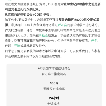
在处理文件描述的违规行为时，OSC会先
审查学生纪律档案中之前是否
有过其他违纪行为的记录。
5.直接向纪律委员会 (COD) 举报：
除了作业/研究处分外，教职员工还可以
额外选择再向COD提交正式举
报
。举报将由COD主席审查并考虑通过
听证会
的形式对学生进行处分。
作为此过程的一部分，学校将审查学生纪律档案中之前是否有过其他违
规违纪行为记录。如果在
听证会
结束后，学生被认定确有违反学术诚信
准则，则
有可能面临
更加严厉的处分，包括但不限于留校察看、
停学
、
停职、
开除
或其他教育类处分。
如果想了解更多名校的学术政策以及申诉要求，可以联系我们，专家老
师会根据您的实际情况给出最佳解决方案。
AIS美国学术诚信研讨会
官方唯一指定机构
100%
开除
应对成功率
24小时
申诉成功!