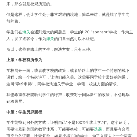
来，那么就是校规所定的。
但是这样，会让学生处于非常艰难的境地，简单来讲，就是堵了学生向
前的路。
学生们在
海关
会遇到最大的问题是，学生的I-20 “sponsor”学校，作为主
人，发了逐客令，作为
海关
的门童当然可以不让进。
所以，这些在路上的学生，解决方案，只有三种。
上策：学校有所作为
学校网开一面，或者改学校的政策，或者给路上的学生一个特别的线下
课程，给一个特殊许可，让他们能入关。这需要同学校非常好的沟通，
这叫“学术申诉”，同学校沟通关于学业，学籍，校规方面的请求。
我也希望学校能听到学生的呼声，改变对于国际新生的政策，不必甩锅
到移民局。
中策：学生另辟蹊径
学生能找到另外的方式，证明自己“不是100%全线上学习”。这个证明，
需要涉及到美国的教育体系，可能要换校，可能要
选课
，而且要有合理
而充分的证明，比较复杂，如果托福110的学生，为了入境去上一个语言