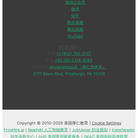
微信公众号
微博
知乎
西瓜视频
腾讯视频
YouTube
联系我们
美国
+1 (412) 756-3137
中国
+86 191-2318-4284
微信客服
wholerenguru3 （厚仁学术哥）
5777 Baum Blvd, Pittsburgh, PA 15206
Copyright © 2010-2026 美国厚仁教育 |
Cookie Settings
FrogHire.ai
｜
ReadyAI 人工智能教育
｜
JobUpper 职业规划
｜
transferadm
转学录取中心
｜
AHS 美国寄宿家庭服务
｜
GKAC 美国高校高考联盟