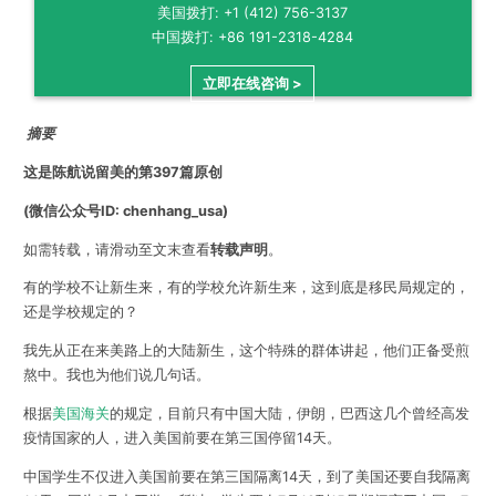
美国拨打: +1 (412) 756-3137
中国拨打: +86 191-2318-4284
立即在线咨询 >
摘要
这是陈航说留美的第397篇原创
(微信公众号ID: chenhang_usa)
如需转载，请滑动至文末查看
转载声明
。
有的学校不让新生来，有的学校允许新生来，这到底是移民局规定的，
还是学校规定的？
我先从正在来美路上的大陆新生，这个特殊的群体讲起，他们正备受煎
熬中。我也为他们说几句话。
根据
美国海关
的规定，目前只有中国大陆，伊朗，巴西这几个曾经高发
疫情国家的人，进入美国前要在第三国停留14天。
中国学生不仅进入美国前要在第三国隔离14天，到了美国还要自我隔离