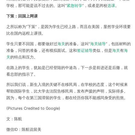
学校，那可能是说不过去的。这叫“
紧急转学
”，或者是跨校
选课
。
下策：回国上网课
之所以称为“下策”，是因为学生已经上路，而且在美国，显然学业环境要
比在国内远程上课强。
学生只要不回国，都要做好过
海关
的准备。这叫“
海关辅导
”，包括材料的
准备，问答的准备，还有模拟面试。这和
签证辅导
类似，但是
海关
有
海
关
的特点和压力。
在路上的学生，犹如是已经登陆的中途岛，下一步是前进还是后撤，就
看总部的指示了。
所以我们说，新生入境的关键不在移民局，在学校的态度，这个时候来
帮助国际学生，比大学去法院告移民局，发布声援的声明，实际得多。
因为，每个在第三国滞留的学生，都在经历你我不能感同身受的煎熬。
(Pictures Credited to Google)
文：陈航
微信ID：陈航说留美