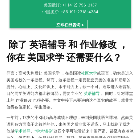
美国拨打: +1 (412) 756-3137
中国拨打: +86 191-2318-4284
立即在线咨询 >
除了 英语辅导 和 作业修改 ，
你在 美国求学 还需要什么？
导言：高考失利后赴 美国求学 ，在美国读
社区大学
或语言，确实是进入
美国名校的一条捷径。然而，这条捷径一定要配套完善的准备和后期的
提升。心理上、文化知识上、水平能力上，缺一不可。通常进入语言项
目的同学英语能力都比较薄弱，需要专业的
英语辅导
。同时，针对课堂
上的 作业修改 也很必要。本文中接下来要讲的这个真实的故事，就非常
值得各位家长、学生借鉴。
一年前，17岁的小K因为高考成绩不理想，来到美国读语言课程。然而英
语和各方面底子比较差的他，来美国之后非常不适应，马上找到了我为
他做
学术辅导
。
“学术辅导”
这四个字可能听起来非常严肃、甚至有点冷冰
冰的，但实际上，这是能够启发、鼓励、甚至直接促进小K适应美国学