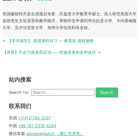
美国藤校转升及生涯规划专家，匹兹堡大学教育学硕士。深入研究美国大学
及研究生文化背景和教学模式，帮助学生申请到哥伦比亚大学、卡内基梅隆
大学、宾夕法尼亚大学、加州大学伯克利等名校。
Post
← 【学术辅导】 美国课程补习 — 教育应 因材施教
navigation
【讲座】不必为留美而应试——快速留美的多种途径 →
站内搜索
Search for:
联系我们
美国
+1(412)756-3137
中国
+86 191-2318-4284
微信客服
wholerenguru3 （厚仁学术哥）