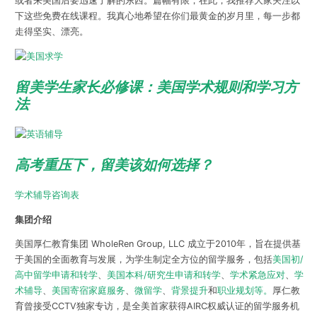
或者来美国后要迅速了解的东西。篇幅有限，在此，我推荐大家关注以
下这些免费在线课程。我真心地希望在你们最黄金的岁月里，每一步都
走得坚实、漂亮。
留美学生家长必修课：美国学术规则和学习方
法
高考重压下，留美该如何选择？
学术辅导咨询表
集团介绍
美国厚仁教育集团 WholeRen Group, LLC 成立于2010年，旨在提供基
于美国的全面教育与发展，为学生制定全方位的留学服务，包括
美国初/
高中留学申请和转学
、
美国本科/研究生申请和转学
、
学术紧急应对
、
学
术辅导
、
美国寄宿家庭服务
、
微留学
、
背景提升
和
职业规划等。
厚仁教
育曾接受CCTV独家专访，是全美首家获得AIRC权威认证的留学服务机