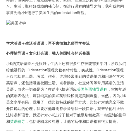
习、生活，取得好成绩的强心剂。在进行课程的辅导之前，我和我的同
事首先给小K进行了美国生活的orientation课程。
学术英语＋生活英语课，再不害怕和老师同学交流
心理辅导课＋文化社会课，融入美国社会的必修课
小K的英语基础不是很好，生活上还有很多生存技能需要学习，所以我们
给他进行的 Orientation课程比较有针对性，实战性。Orientation课程
不仅包括在上课、考试、作业、讲演经常用到的英语单词和用法的学术
英语课，还包括涵盖校园生活、点餐购物、社交休闲等常用英语的生活
英语，而这一切都是为了帮助小K快速适应
美国英语辅导课程
，掌握地道
的英语表达法，炼就纯真的美式英语轻松搞定美国课堂。当然，因为小K
英文水平有限，我用了一些比较特殊的辅导方式，比如针对他完全不敢
开口说话的心理，我要求他每周都录音给我一段口语，我来给他纠正语
法错误和语音。我还针对小K进行了相对于他级别稍微高一点级别的指导
和
英语辅导
，包括逻辑席位构思，让他的写作和口语都有很大提高。