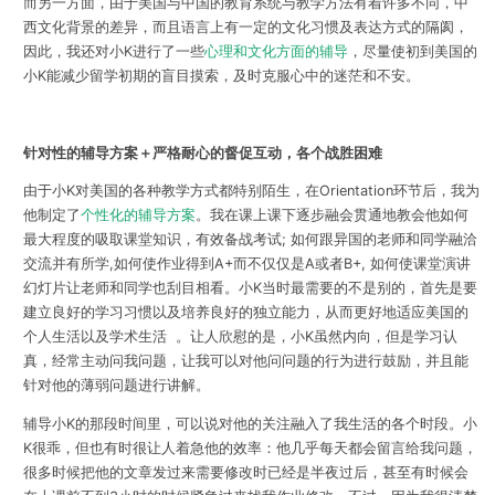
而另一方面，由于美国与中国的教育系统与教学方法有着许多不同，中
西文化背景的差异，而且语言上有一定的文化习惯及表达方式的隔阂，
因此，我还对小K进行了一些
心理和文化方面的辅导
，尽量使初到美国的
小K能减少留学初期的盲目摸索，及时克服心中的迷茫和不安。
针对性的辅导方案＋严格耐心的督促互动，各个战胜困难
由于小K对美国的各种教学方式都特别陌生，在Orientation环节后，我为
他制定了
个性化的辅导方案
。我在课上课下逐步融会贯通地教会他如何
最大程度的吸取课堂知识，有效备战考试; 如何跟异国的老师和同学融洽
交流并有所学,如何使作业得到A+而不仅仅是A或者B+, 如何使课堂演讲
幻灯片让老师和同学也刮目相看。小K当时最需要的不是别的，首先是要
建立良好的学习习惯以及培养良好的独立能力，从而更好地适应美国的
个人生活以及学术生活 。让人欣慰的是，小K虽然内向，但是学习认
真，经常主动问我问题，让我可以对他问问题的行为进行鼓励，并且能
针对他的薄弱问题进行讲解。
辅导小K的那段时间里，可以说对他的关注融入了我生活的各个时段。小
K很乖，但也有时很让人着急他的效率：他几乎每天都会留言给我问题，
很多时候把他的文章发过来需要修改时已经是半夜过后，甚至有时候会