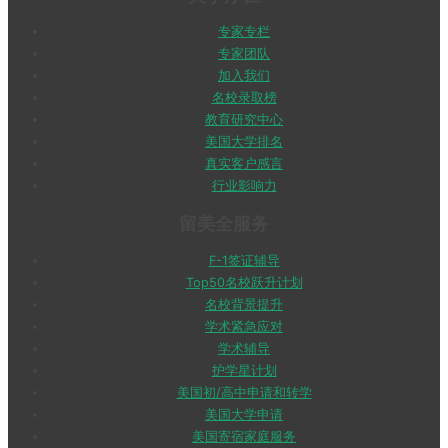
专家专栏
专家团队
加入我们
名校录取榜
教育研究中心
美国大学排名
真实客户感言
行业影响力
留美全服务
F-1签证辅导
Top50名校跃升计划
名校背景提升
学术紧急应对
学术辅导
护学星计划
美国初/高中申请和转学
美国大学申请
美国寄宿家庭服务