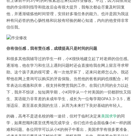
在上课前不到3小时的时候紧急过来找我作业修改。不过，因为我很清楚
他的作业得到指导和批改后会有很大提升，我每次都会尽量及时回复
他，并逐渐锻炼他时间管理，安排好多项任务的能力。也许是因为我这
种有问必答的热心肠性格和比较有经验的耐心知道，内向的他变得非常
信任我。
你有信任感，我有责任感，成绩提高只是时间的问题
和很多其他我辅导过的学生一样，小K很快地建立起了对老师的信任感。
逐渐地，他在学习和生活上遇到问题时还会直接给我在网上留言寻求帮
助。这个孩子真的很可爱，有一次他牙坏了，还来问老师怎么办。我还
帮他在网上查询可以购买的牙齿保险。当然他的爸爸妈妈也很配合，时
常表达出感激和庆幸，很支持和赞赏我的工作。在我们共同的全力以赴
下，我并不惊讶，短短两学期，小K同学从一个对美国的一切都胆怯又陌
生、英语能力非常差的未成年学生，成长为一位每学期GPA3.3-3.5，逐
渐适应、甚至喜欢美国的生活，从而为未来打下良好基础的年轻人。
的确，高考不是进名校的唯一途径，但对于临时决定来
美国求学
的同
学，如果想顺利甚至优秀地完成学业，你们也许也会面临像小K一样的困
难和问题。各位同学可以从小K的例子中看出，美国求学有很多要准备、