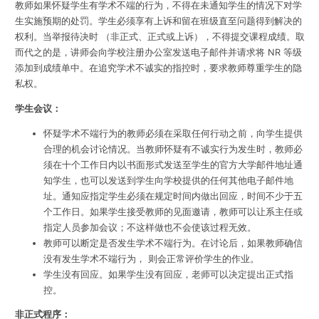
教师如果怀疑学生有学术不端的行为，不得在未通知学生的情况下对学
生实施预期的处罚。学生必须享有上诉和留在班级直至问题得到解决的
权利。当举报待决时 （非正式、正式或上诉），不得提交课程成绩。取
而代之的是，讲师会向学校注册办公室发送电子邮件并请求将 NR 等级
添加到成绩单中。在追究学术不诚实的指控时，要求教师尊重学生的隐
私权。
学生会议：
怀疑学术不端行为的教师必须在采取任何行动之前，向学生提供
合理的机会讨论情况。当教师怀疑有不诚实行为发生时，教师必
须在十个工作日内以书面形式发送至学生的官方大学邮件地址通
知学生，也可以发送到学生向学校提供的任何其他电子邮件地
址。通知应指定学生必须在规定时间内做出回应，时间不少于五
个工作日。如果学生接受教师的见面邀请，教师可以让系主任或
指定人员参加会议；不这样做也不会使该过程无效。
教师可以断定是否发生学术不端行为。在讨论后，如果教师确信
没有发生学术不端行为， 则会正常评价学生的作业。
学生没有回应。如果学生没有回应，老师可以决定提出正式指
控。
非正式程序：