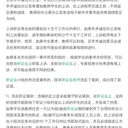
学术诚信办公室将通知教师学生的上诉。在上诉程序完成之前，不得提
交课程成绩。 教师应向注册办公室发送电子邮件并要求提供将成绩暂定
为NR。
上诉听证将在收到通知后十五个工作日内举行。如果学术诚信办公室收
到上诉通知后，该学期的剩余时间少于十五个工作日，上诉程序将从下
学期开学。然而，如果学生要求、教师可以到场、且学术诚信委员会成
员也有时间的话，该过程可能会在课间或暑假期间进行。
如果多名学生因同一事件而受到指控， 根据学生的要求并经同意，可以
在联合
听证会
上听取上诉。在联合
听证会
上，专家组将分别考虑每项上
诉，并可能会推荐不同的结果。
听证会
小组的判决是最终的，除非
听证会程序
违反了规则，或出现了新
证据。
1）违反听证规则：违规的定义是未能遵守听证规则。在
听证会
上，这样
的违规可能影响了听证小组对提出上诉的学生的决定，并造成了伤害。
如果学生或教师任意一方认为他/她在
听证会
期间被剥夺了合理向听证小
组陈述其案件的机会，他/她可以向教务长或指定人员上诉。此上诉必须
在小组决定发布后的10 个工作日内以书面形式提出，并且必须描述认为
违规的行为过程。如果收到上诉， 教务长或指定人员将要求学术诚信办