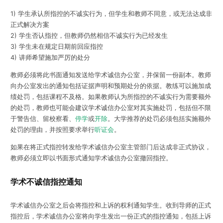
1) 学生承认所指控的不诚实行为，但学生和教师不同意，或无法达成非
正式解决方案
2) 学生否认指控，但教师仍然相信不诚实行为已经发生
3) 学生未在规定日期前回应指控
4) 讲师希望施加严厉的处分
教师必须将此书面通知发送给学术诚信办公室，并保留一份副本。教师
向办公室发出的通知包括证据声明和预期处分的依据。教练可以施加成
绩处罚，包括课程不及格。如果教师认为所指控的不诚实行为需要额外
的处罚，教师也可能会建议学术诚信办公室对其实施处罚，包括但不限
于警告信、留校察看、
停学
或
开除
。大学推荐的处罚必须包括实施额外
处罚的理由，并按照要求举行
听证会
。
如果在将正式指控转发给学术诚信办公室主管部门后达成非正式协议，
教师必须立即以书面形式通知学术诚信办公室撤回指控。
学术不诚信指控通知
学术诚信办公室之后会将指控和上诉的权利通知学生。收到导师的正式
指控后，学术诚信办公室将向学生发出一份正式的指控通知，包括上诉