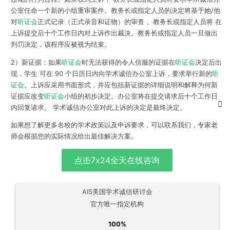
公室任命一个新的小组重审案件。教务长或指定人员的决定将基于她/他
对
听证会
正式记录（正式录音和证物）的审查 。教务长或指定人员将 在
上诉提交后十个工作日内对上诉作出裁决。教务长或指定人员一旦做出
判罚决定，该程序应被视为结束。
2）新证据：如果
听证会
时无法获得的令人信服的证据在
听证会
决定后出
现，学生 可在 90 个日历日内向学术诚信办公室上诉，要求举行新的
听
证会
。上诉应采用书面形式，并应包括新证据的详细说明和解释为何新
证据应改变
听证会
小组的初步决定。办公室将在提交请求后十个工作日
内回复请求。 学术诚信办公室对此上诉的决定是最终决定。
如果想了解更多名校的学术政策以及申诉要求，可以联系我们，专家老
师会根据您的实际情况给出最佳解决方案。
点击7x24全天在线咨询
AIS美国学术诚信研讨会
官方唯一指定机构
100%