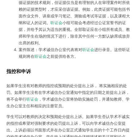
循证据的技术规则，但证据仅当是有理智的人在审理案件时所依
赖的证据类型时，才应采信该证据。例如，此类证据可能包括书
面作业文件、讲座或学习笔记、测验或考试等证据，以及课程大
纲和证人的证词。
听证会
小组可能会考虑经过公证宣誓书的证
据，并给予其认为适当的重视。全部取证应在小组所有成员、教
师和学生在场的情况下进行，除非其中任何一方默认缺席或放弃
出席的权利。
案件陈述：学术诚信办公室代表将对
听证会
进行录音。这些听证
规则将在
听证会
之前提供给各方。
指控和申诉
如果学生没有对教师的指控或预期的处分提出上诉， 将实施相应的处
罚。如果学生没有在学术诚信办公室通知中指定的日期之前提出上诉，
将不会举行
听证会
，学术诚信办公室将协助实施处罚，并通知教师、学
生办公室主任和相应的注册官员。
学生可以对教师的决定和预期处分提出上诉。如果学生否认学术不诚实
的指控或希望对强制要求的处罚提出上诉，可以向学术诚信办公室提
出。上诉必须以书面形式并在办公室正式通知学生后的十个工作日内提
交给学术诚信办公室。学生的上诉通知内会详细描述相关证据和论点。