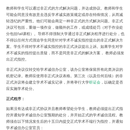
教师和学生可以通过非正式的方式解决问题，并达成协议。教师和学生
可能会同意没有故意去违反学术诚实政策规定或存在特殊情况，从而减
轻违纪的严重性。他们可能会商定一种非正式的方式解决问题。非正式
决议可包括，重做一项作业，做额外的工作，或成绩处罚（对于作业处
分包括fail课程）。导师不得强制大学通过非正式解决程序进行处分，也
不得以任何方式强迫学生同意针对学术不诚实指控提出的非正式解决方
案。学生不得对学术不诚实指控的非正式决议提出上诉。如果学生对学
术不诚实的指控提出质疑，而不是同意非正式的解决方案， 教师必须发
出正式指控。
非正式决议仅转交给学术诚信办公室，该办公室将保留所有此类决议的
机密记录。教师应使用非正式决议表格。第三次（以及任何后续）的非
正式决议将会建立学术不诚实记录，并将举行大学
听证会
，以确定是否
应实施学术处分。
正式程序：
如果没有达成非正式协议并且教师希望处分学生，教师必须提出正式指
控并通知学术诚信办公室预期的处分，并开始正式的学术诚信流程。教
师须在以下情况发生后的十五日内提交正式学术不端行为指控，并通知
学术诚信办公室官员：