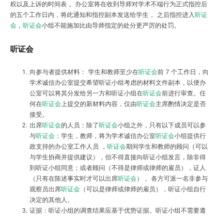
权以及上诉的时间表 。办公室将在收到导师对学术不端行为正式指控后
的五个工作日内，将此通知和指控副本发送给学生 。之后指控进入
听证
会
，
听证会
小组不能施加比由导师指定的处分更严厉的处罚。
听证会
向参与者提供材料： 学生和教师至少在
听证会
前 7 个工作日，向
学术诚信办公室提交希望听证小组考虑的材料文件副本，以便办
公室可以将其分发给另一方和听证小组在
听证会
前进行审查。任
何在
听证会
上提交的新材料内容，仅由
听证会
主席酌情决定是否
接受。
出席
听证会
的人员：除了
听证会
小组之外，只有以下成员可以参
与
听证会
：学生，教师，将为学术诚信办公室
听证会
小组提供行
政支持的办公室工作人员 ，
听证会
期间学生和教师的顾问（可以
与学生协商并提供建议），但不得直接向听证小组发言，除非得
到听证小组同意；或者顾问（不得是律师或律师的雇员），证人
（只有在陈述事实时才可以出席
听证会
）， 各方可派一名非参与
观察员出席
听证会
（可以是律师或律师的雇员），听证小组自行
决定的其他人。
证据：听证小组的调查结果应基于优势证据。听证小组不需要遵