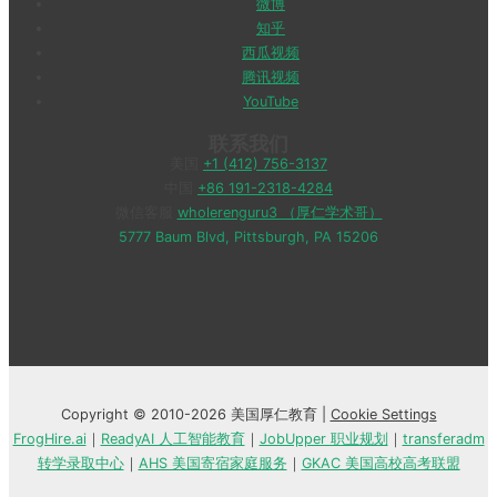
微博
知乎
西瓜视频
腾讯视频
YouTube
联系我们
美国
+1 (412) 756-3137
中国
+86 191-2318-4284
微信客服
wholerenguru3 （厚仁学术哥）
5777 Baum Blvd, Pittsburgh, PA 15206
Copyright © 2010-2026 美国厚仁教育 |
Cookie Settings
FrogHire.ai
｜
ReadyAI 人工智能教育
｜
JobUpper 职业规划
｜
transferadm
转学录取中心
｜
AHS 美国寄宿家庭服务
｜
GKAC 美国高校高考联盟