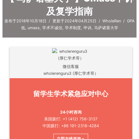
及复学指南
发布于2018年10月18日
/
更新于2024年04月25日
/
WholeRen
/
GPA
低
,
umass
,
学术不诚信
,
学术制度
,
申诉
,
马萨诸塞大学
微信客服
wholerenguru3 (厚仁学术哥）
留学生学术紧急应对中心
24小时咨询
美国拨打: +1 (412) 756-3137
中国拨打: +86 191-2318-4284
立即在线咨询 >