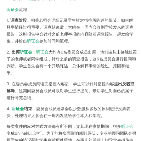
听证会
流程
1.
调查阶段
，相关老师会详细记录学生针对指控所陈述的细节，
如何解
释事情经过很重要
。调查结束后，大约在一周内会收到学校发来的调查
报告，这时报告中会针对之前老师举报的内容随着调查报告一起发给学
生，并给出
听证会
参加时间和流程。
2.
出席
听证会
：
听证会
大约有
6名委员会成员
出席，他们由从未接触过案
子的老师或者同学组成，针对之前的调查报告，这6名成员会进行提问和
判断。学生首先会有一个开场陈述，总体解释事情的经过、原因和结
果。
3. 在委员会成员阅读完指控内容后，学生可以针对指控内容
提出反驳或
解释
。这期间委员会成员可以对学生进行提问。最后学生对自己的案子
进行补充总结。
4.
听证会
结束
，委员会成员通常会以
少数服从多数
的原则进行投票表
决，处理结果大多会在一周内发送给学生本人和学院。
每类案件的应对方式方法都有所不同，尤其现在疫情期间，很多
听证会
变成
online线上进行
。为了能将负面影响减到最低，专业的顾问团队会根
据学生的情况帮助学生判断所处境地，在事实的基础上指导学生抓住有