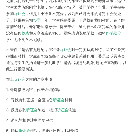
之前我们遇到一个学生，因为和同学的作业相似度高被老师举报，这个
学生因为借给同学电脑，在不知情的情况下被同学抄了作业。学生被要
参加
听证会
，但是由于准备不充分，以为自己是无辜的肯定不会受处
分，结果被告知
停学
一年。学生感到委屈，于是找到我们帮助。在了解
事情经过后，专家老师指导学生提出申诉，证明自己独立完成的作业并
没有任何
抄袭
和分享答案的动机。最终成功说服学校，
撤销
停学处分
，
学生无不良学术记录。
不管自己是否有无违纪，
在准备
听证会
时一定要认真对待
，除了准备支
持性的材料，学生的陈述在整个听证中起着关键作用，委员会成员将会
通过与学生的沟通进一步判断学生是否出现违纪现象/违纪严重程度，以
此进行投票表决。
在上
听证会
之前的注意事项
1. 针对指控内容，作出详细解释
2. 寻找有利证据，全面准备
听证会
材料
3. 反复斟酌
听证会
陈述，模拟
听证会
沟通
4. 避免与相关涉事同学串供
5. 确认
听证会
流程，按要求出席，积极应对