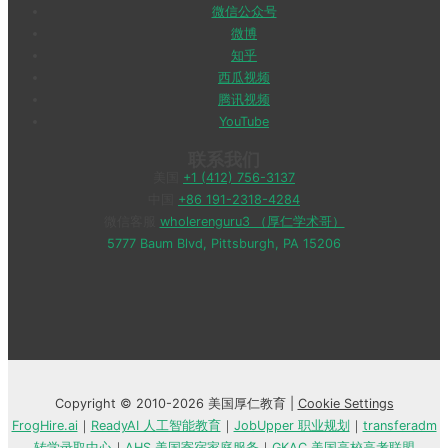
微信公众号
微博
知乎
西瓜视频
腾讯视频
YouTube
联系我们
美国
+1 (412) 756-3137
中国
+86 191-2318-4284
微信客服
wholerenguru3 （厚仁学术哥）
5777 Baum Blvd, Pittsburgh, PA 15206
Copyright © 2010-2026 美国厚仁教育 |
Cookie Settings
FrogHire.ai
｜
ReadyAI 人工智能教育
｜
JobUpper 职业规划
｜
transferadm
转学录取中心
｜
AHS 美国寄宿家庭服务
｜
GKAC 美国高校高考联盟