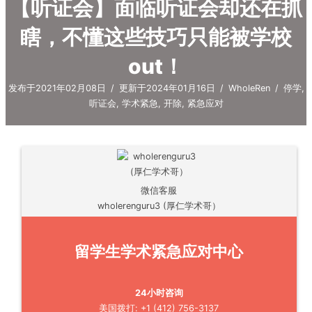
【听证会】面临听证会却还在抓
瞎，不懂这些技巧只能被学校
out！
发布于2021年02月08日
/
更新于2024年01月16日
/
WholeRen
/
停学
,
听证会
,
学术紧急
,
开除
,
紧急应对
微信客服
wholerenguru3 (厚仁学术哥）
留学生学术紧急应对中心
24小时咨询
美国拨打: +1 (412) 756-3137