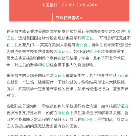
中国拨打: +86 191-2318-4284
立即在线咨询 >
在美留学或者关注美国新闻的朋友经常能看到美国国会要针对XXX进行
听
证会
。近期美国国会针对股市现状也要举行
听证会
……可谓是听证无处不
在，且五花八门……其实在美国大学也有
听证会
，
当学生被怀疑有违纪行
为时也会被学校要求参加校园
听证会
。如何做好
听证会
准备非常重要，
因为这将直接影响到整个事件的处理结果，学生一旦有了不良学术记
录，对之后的升学和
求职
也会带来很大的负面影响。
来美留学的大部分国际生对
听证会
都是陌生的，甚至很多学生认为
听证
会
就是一个过场，随便应付一下就能过关，
往往结果却让人大跌眼镜
。
所以，来美留学一定要遵守学校的要求，如果出现违纪行为，需要严肃
对待。
当收到处分通知时，学生该如何
与学校进行有效沟通
，如何根据
听证会
要求
准备支持性材料
，如何在
听证会
中
抓住重点进行辩解
非常关键。盲
目的准备和缺乏对流程的了解只会让自己在
听证会
上手忙脚乱，针对听
证人员提出的问题无法做出最有效的回答。