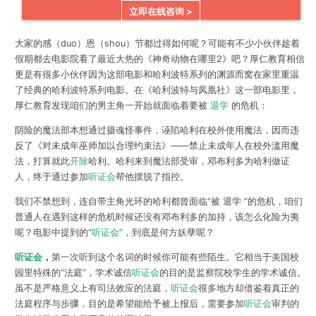
立即在线咨询 >
大家的感（duo）恩（shou）节都过得如何呢？可能有不少小伙伴趁着
假期都去电影院看了最近大热的《神奇动物在哪里2》吧？厚仁教育
相信
更是有很多小伙伴因为这部电影和哈利波特系列的渊源而窝在家里重温
了经典的哈利波特系列电影。在《哈利波特与凤凰社》这一部电影里，
厚仁教育发现咱们的男主角一开始就面临着要被
退学
的危机：
阴险的魔法部本想通过摄魂怪事件，诬陷哈利在校外使用魔法，因而违
反了《对未成年巫师加以合理约束法》——禁止未成年人在校外滥用魔
法，打算就此
开除
哈利。哈利来到魔法部受审，邓布利多为哈利做证
人，终于通过参加
听证会
帮他摆脱了指控。
我们不禁想到，连自带主角光环的哈利都曾面临“被 退学 ”的危机，咱们
普通人在遇到这样的危机时候还没有邓布利多的加持，该怎么化险为夷
呢？电影中提到的“
听证会
”，到底是何方妖孽呢？
听证会
，
第一次听到这个名词的时候你可能有些陌生。它相当于美国校
园里特殊的“法庭”，学术诚信
听证会
的目的是监察院校学生的学术诚信。
虽不是严格意义上有司法效应的法庭，
听证会
很多地方却借鉴着真正的
法庭程序与步骤，目的是希望能给予被上报后，需要参加
听证会
审判的