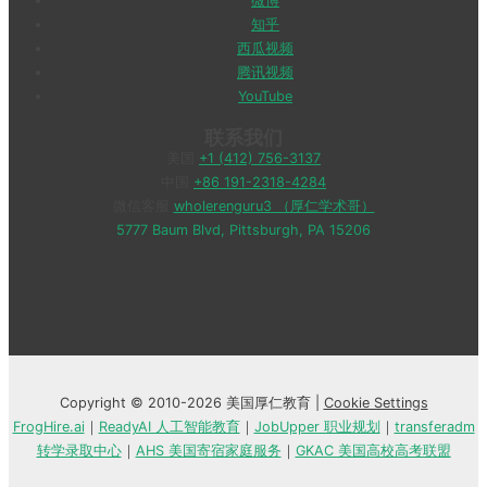
微博
知乎
西瓜视频
腾讯视频
YouTube
联系我们
美国
+1 (412) 756-3137
中国
+86 191-2318-4284
微信客服
wholerenguru3 （厚仁学术哥）
5777 Baum Blvd, Pittsburgh, PA 15206
Copyright © 2010-2026 美国厚仁教育 |
Cookie Settings
FrogHire.ai
｜
ReadyAI 人工智能教育
｜
JobUpper 职业规划
｜
transferadm
转学录取中心
｜
AHS 美国寄宿家庭服务
｜
GKAC 美国高校高考联盟