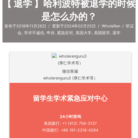
【 退学 】哈利波特被退学的时候
是怎么办的？
发布于2018年11月26日
/
更新于2024年02月25日
/
WholeRen
/
听证
会
,
学术不诚信
,
申诉
,
紧急应对
,
美国大学
,
美国留学
,
退学
微信客服
wholerenguru3 (厚仁学术哥）
留学生学术紧急应对中心
24小时咨询
美国拨打: +1 (412) 756-3137
中国拨打: +86 191-2318-4284