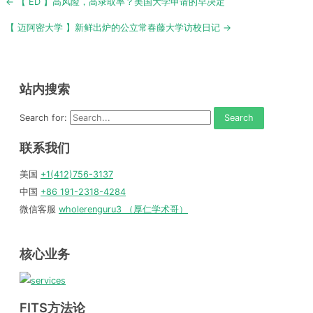
Post
← 【 ED 】高风险，高录取率？美国大学申请的早决定
navigation
【 迈阿密大学 】新鲜出炉的公立常春藤大学访校日记 →
站内搜索
Search for:
联系我们
美国
+1(412)756-3137
中国
+86 191-2318-4284
微信客服
wholerenguru3 （厚仁学术哥）
核心业务
FITS方法论