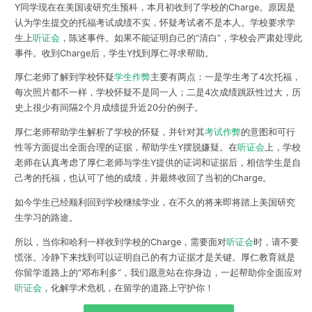
Y同学现在在美国读研究生预科，本月初收到了学校的Charge。原因是
认为学生提交的托福考试成绩不实，怀疑考试者不是本人。学校要求学
生上
听证会
，陈述事件。如果不能证明自己的“清白”，学校会严肃处理此
事件。收到Charge后，学生Y找到厚仁寻求帮助。
厚仁老师了解到学校怀疑
学生作弊
主要有两点：一是学生考了4次托福，
每次照片都不一样，学校怀疑不是同一人；二是4次成绩跳跃性过大，历
史上很少有间隔2个月成绩提升近20分的例子。
厚仁老师帮助学生解析了学校的怀疑，并针对其
考试作弊
的意图和可行
性等方面提出全面合理的证据，帮助学生Y摆脱嫌疑。在
听证会
上，学校
老师在认真考虑了厚仁老师与学生Y提供的证词和证据后，相信学生是自
己考的托福，也认可了他的成绩，并最终收回了当初的Charge。
如今学生已经顺利回到学校继续学业，在不久的将来即将踏上美国研究
生学习的路途。
所以，当你和哈利一样收到学校的Charge，需要面对
听证会
时，请不要
慌张。冷静下来找到可以证明自己的有力证据才是关键。厚仁教育就是
你留学道路上的“邓布利多”，我们愿意站在你身边，一起帮助你全面应对
听证会
，化解学术危机，在留学的道路上守护你！