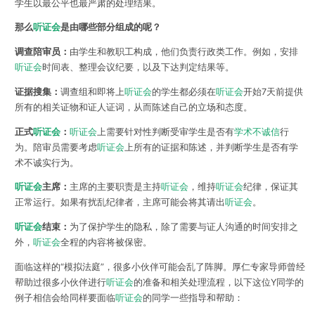
学生以最公平也最严肃的处理结果。
那么
听证会
是由哪些部分组成的呢？
调查陪审员：
由学生和教职工构成，他们负责行政类工作。例如，安排
听证会
时间表、整理会议纪要，以及下达判定结果等。
证据搜集：
调查组和即将上
听证会
的学生都必须在
听证会
开始7天前提供
所有的相关证物和证人证词，从而陈述自己的立场和态度。
正式
听证会
：
听证会
上需要针对性判断受审学生是否有
学术不诚信
行
为。陪审员需要考虑
听证会
上所有的证据和陈述，并判断学生是否有学
术不诚实行为。
听证会
主席：
主席的主要职责是主持
听证会
，维持
听证会
纪律，保证其
正常运行。如果有扰乱纪律者，主席可能会将其请出
听证会
。
听证会
结束：
为了保护学生的隐私，除了需要与证人沟通的时间安排之
外，
听证会
全程的内容将被保密。
面临这样的“模拟法庭”，很多小伙伴可能会乱了阵脚。厚仁专家导师曾经
帮助过很多小伙伴进行
听证会
的准备和相关处理流程，以下这位Y同学的
例子相信会给同样要面临
听证会
的同学一些指导和帮助：