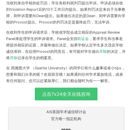
当收到来自学校的处罚后，学生有权利就判罚提出申诉。申诉必须在收
到Violation Report后的
10个工作日内提出
。如果判罚决定来自于当事教
师，则申诉需要向Dean提出。如果做出决定的是Dean，则申诉需要向学
校的Provost提出。Provost的判罚决定是最终处罚，无法申诉。
在收到学生的申诉请求后，学校或学院会成立相应的Appreal Review
Panel来处理学生的申诉请求。Panel会安排
听证会
，要求学生和当事老
师提供相应的证据，并最终做出决定。如果学校认定学生多次违反学校
诚信准则，在征得Provost的同意后，有可能对学生做出
开除
的决定，
并
将
开除
记录在学生的档案里
。
在 西雅图大学 （Seattle University）的同学们有什么趣事或者小tips，
想要和我们分享的呢？欢迎留言哦！如果遇到任何学术紧急情况，或者
有任何疑问，也可以赶紧敲厚仁，我们都会随时为你一一解答。
点击7x24全天在线咨询
AIS美国学术诚信研讨会
官方唯一指定机构