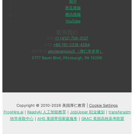
知乎
西瓜视频
腾讯视频
YouTube
联系我们
美国
+1 (412) 756-3137
中国
+86 191-2318-4284
微信客服
wholerenguru3 （厚仁学术哥）
5777 Baum Blvd, Pittsburgh, PA 15206
Copyright © 2010-2026 美国厚仁教育 |
Cookie Settings
FrogHire.ai
｜
ReadyAI 人工智能教育
｜
JobUpper 职业规划
｜
transferadm
转学录取中心
｜
AHS 美国寄宿家庭服务
｜
GKAC 美国高校高考联盟