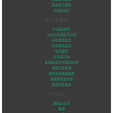
真实客户感言
行业影响力
留美全服务
F-1签证辅导
Top50名校跃升计划
名校背景提升
学术紧急应对
学术辅导
护学星计划
美国初/高中申请和转学
美国大学申请
美国寄宿家庭服务
美国研究生申请
美国转学服务
关注我们
微信公众号
微博