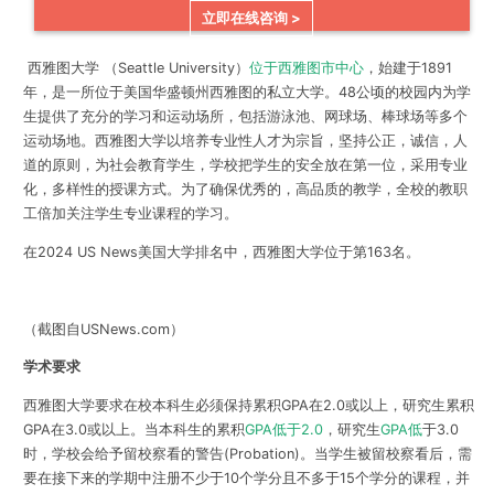
立即在线咨询 >
西雅图大学 （Seattle University）
位于西雅图市中心
，始建于1891
年，是一所位于美国华盛顿州西雅图的私立大学。48公顷的校园内为学
生提供了充分的学习和运动场所，包括游泳池、网球场、棒球场等多个
运动场地。西雅图大学以培养专业性人才为宗旨，坚持公正，诚信，人
道的原则，为社会教育学生，学校把学生的安全放在第一位，采用专业
化，多样性的授课方式。为了确保优秀的，高品质的教学，全校的教职
工倍加关注学生专业课程的学习。
在2024 US News美国大学排名中，西雅图大学位于第163名。
（截图自USNews.com）
学术要求
西雅图大学要求在校本科生必须保持累积GPA在2.0或以上，研究生累积
GPA在3.0或以上。当本科生的累积
GPA低于2.0
，研究生
GPA低
于3.0
时，学校会给予留校察看的警告(Probation)。当学生被留校察看后，需
要在接下来的学期中注册不少于10个学分且不多于15个学分的课程，并