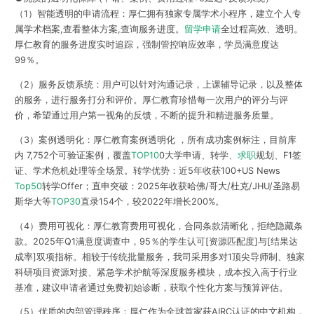
（1）智能透明的申请流程：厚仁拥有独家专属学术小程序，建立个人专
属学术档案,查看整体方案,查询服务进度。
留学申请
全过程高效、透明。
厚仁教育的服务进度实时追踪，强制管控响应效率，学员满意度达
99％。
（2）服务反馈系统：用户可以针对沟通记录，上课辅导记录，以及整体
的服务，进行服务打分和评价。厚仁教育珍惜每一次用户的评分与评
价，希望通过用户第一视角的反馈，不断的提升和精进服务质量。
（3）案例透明化：厚仁教育案例透明化 ，所有成功案例标注，目前库
内 7,752个可验证案例，覆盖
TOP10
0大学申请、转学、
求职
规划、F1签
证、学术危机处理等全场景。转学优势：近5年收获100+US News
Top50
转学Offer；直申突破：2025年收获哈佛/哥大/杜克/JHU/圣路易
斯华大等
TOP30
直录154个，较2022年增长200%。
（4）费用可视化：厚仁教育费用可视化，合同条款清晰化，拒绝隐藏条
款。2025年Q1满意度调查中，95％的学生认可[资源匹配度]与[结果达
成率]双项指标。相较于传统批量服务，我司采用多对1顶尖导师制、独家
科研项目资源对接、紧急学术护航等深度服务模块，成本投入高于行业
基准，建议申请者通过免费初始诊断，获取个性化方案与预算评估。
（5）优质的内部管理秩序：厚仁作为全球首家获AIRC认证的中文机构，