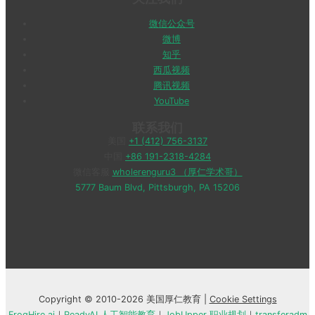
微信公众号
微博
知乎
西瓜视频
腾讯视频
YouTube
联系我们
美国
+1 (412) 756-3137
中国
+86 191-2318-4284
微信客服
wholerenguru3 （厚仁学术哥）
5777 Baum Blvd, Pittsburgh, PA 15206
Copyright © 2010-2026 美国厚仁教育 |
Cookie Settings
FrogHire.ai
｜
ReadyAI 人工智能教育
｜
JobUpper 职业规划
｜
transferadm