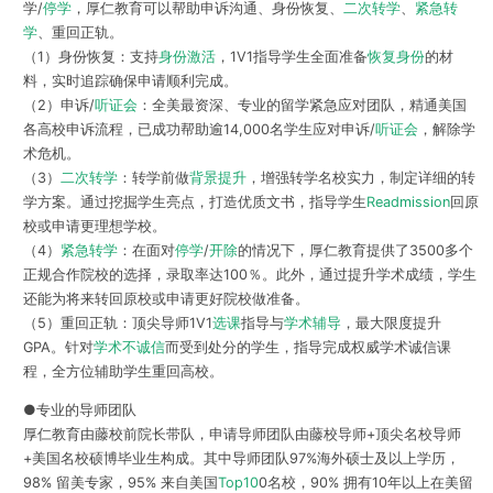
学/
停学
，厚仁教育可以帮助申诉沟通、身份恢复、
二次转学
、
紧急转
学
、重回正轨。
（1）身份恢复：支持
身份激活
，1V1指导学生全面准备
恢复身份
的材
料，实时追踪确保申请顺利完成。
（2）申诉/
听证会
：全美最资深、专业的留学紧急应对团队，精通美国
各高校申诉流程，已成功帮助逾14,000名学生应对申诉/
听证会
，解除学
术危机。
（3）
二次转学
：转学前做
背景提升
，增强转学名校实力，制定详细的转
学方案。通过挖掘学生亮点，打造优质文书，指导学生
Readmission
回原
校或申请更理想学校。
（4）
紧急转学
：在面对
停学
/
开除
的情况下，厚仁教育提供了3500多个
正规合作院校的选择，录取率达100％。此外，通过提升学术成绩，学生
还能为将来转回原校或申请更好院校做准备。
（5）重回正轨：顶尖导师1V1
选课
指导与
学术辅导
，最大限度提升
GPA。针对
学术不诚信
而受到处分的学生，指导完成权威学术诚信课
程，全方位辅助学生重回高校。
●专业的导师团队
厚仁教育由藤校前院长带队，申请导师团队由藤校导师+顶尖名校导师
+美国名校硕博毕业生构成。其中导师团队97%海外硕士及以上学历，
98% 留美专家，95% 来自美国
Top10
0名校，90% 拥有10年以上在美留