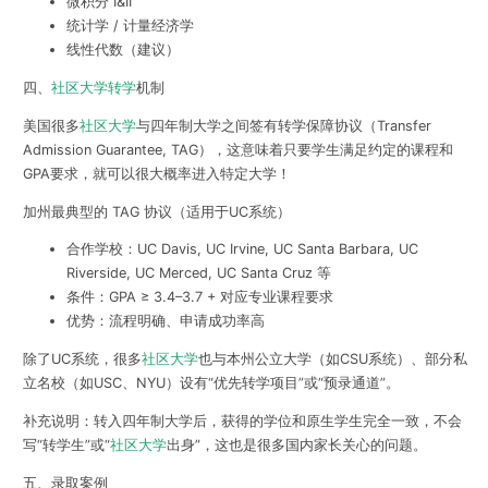
微积分 I&II
统计学 / 计量经济学
线性代数（建议）
四、
社区大学转学
机制
美国很多
社区大学
与四年制大学之间签有转学保障协议（Transfer
Admission Guarantee, TAG），这意味着只要学生满足约定的课程和
GPA要求，就可以很大概率进入特定大学！
加州最典型的 TAG 协议（适用于UC系统）
合作学校：UC Davis, UC Irvine, UC Santa Barbara, UC
Riverside, UC Merced, UC Santa Cruz 等
条件：GPA ≥ 3.4–3.7 + 对应专业课程要求
优势：流程明确、申请成功率高
除了UC系统，很多
社区大学
也与本州公立大学（如CSU系统）、部分私
立名校（如USC、NYU）设有“优先转学项目”或“预录通道”。
补充说明：转入四年制大学后，获得的学位和原生学生完全一致，不会
写“转学生”或“
社区大学
出身”，这也是很多国内家长关心的问题。
五、录取案例