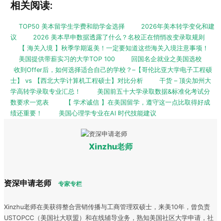
相关阅读:
TOP50 美本留学生学费和助学金选择
2026年美本转学变化和建
议
2026 美本早申数据透露了什么？名校正在悄悄改变录取规则
【 海关入境 】秋季学期返美！一定要知道这些海关入境注意事项！
美国提供带薪实习的大学TOP 100
回国名企就业之美国选校
收到Offer后，如何选择适合自己的学校？–【哥伦比亚大学电子工程硕
士】 vs 【西北大学计算机工程硕士】对比分析
干货 – 顶尖加州大
学高转学录取专业汇总！
美国前五十大学录取数据&标准化考试分
数要求一览表
【 学术诚信 】在美国留学，遵守这一点比取得好成
绩还重要！
美国心理学专业在AI 时代技能建议
Xinzhu老师
资深申请老师
专家专栏
Xinzhu老师在美获得整合营销传播与工商管理双硕士，来美10年，曾负责
USTOPCC（美国社大联盟）和在线辅导业务，熟知美国社区大学申请，社