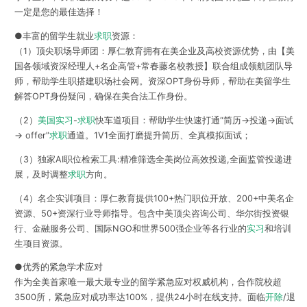
一定是您的最佳选择！
●丰富的留学生就业
求职
资源：
（1）顶尖职场导师团：厚仁教育拥有在美企业及高校资源优势，由【美
国各领域资深经理人+名企高管+常春藤名校教授】联合组成领航团队导
师，帮助学生职搭建职场社会网。资深OPT身份导师，帮助在美留学生
解答OPT身份疑问，确保在美合法工作身份。
（2）
美国实习
-
求职
快车道项目：帮助学生快速打通“简历→️投递→️面试
→️ offer”
求职
通道。1V1全面打磨提升简历、全真模拟面试；
（3）独家AI职位检索工具:精准筛选全美岗位高效投递,全面监管投递进
展，及时调整
求职
方向。
（4）名企实训项目：厚仁教育提供100+热门职位开放、200+中美名企
资源、50+资深行业导师指导。包含中美顶尖咨询公司、华尔街投资银
行、金融服务公司、国际NGO和世界500强企业等各行业的
实习
和培训
生项目资源。
●优秀的紧急学术应对
作为全美首家唯一最大最专业的留学紧急应对权威机构，合作院校超
3500所，紧急应对成功率达100%，提供24小时在线支持。面临
开除
/退