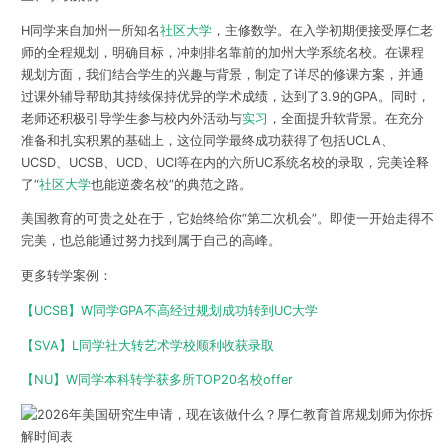
H同学来自加州一所知名
社区大学
，主修数学。在入学初期便接受厚仁老
师的全程规划，明确目标，冲刺排名靠前的加州大学系统名校。在课程
规划方面，我们结合学生的兴趣与背景，制定了详尽的修课方案，并通
过课外辅导帮助其持续保持优异的学术成绩，达到了3.9的GPA。同时，
老师还积极引导学生参与校内外活动与
实习
，全面提升软背景。在充分
准备和扎实积累的基础上，这位同学最终成功获得了包括UCLA、
UCSD、UCSB、UCD、UCI等在内的六所UC系统名校的录取，完美诠释
了“
社区大学
也能逆袭名校”的典范之路。
美国教育的可贵之处在于，它始终给你“第二次机会”。即使一开始走得不
完美，也总能通过努力找到属于自己的高峰。
更多转学案例：
【UCSB】W同学GPA不高经过规划成功转到UC大学
【SVA】L同学社大转艺术学校顺利收获录取
【NU】W同学本科转学获多所TOP20名校offer