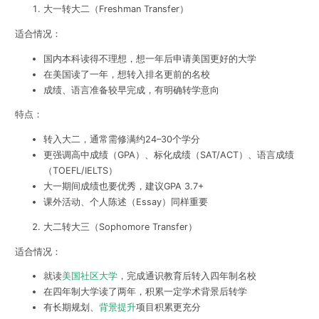
大一转大二（Freshman Transfer）
适合情况：
国内本科读得不理想，想一年后申请美国更好的大学
在美国读了一年，想转入排名更前的名校
成绩、语言准备较早完成，有明确转学意向
特点：
转入大二，通常需修满约24–30个学分
更强调高中成绩（GPA）、标化成绩（SAT/ACT）、语言成绩
（TOEFL/IELTS）
大一期间成绩也要优秀，建议GPA 3.7+
课外活动、个人陈述（Essay）同样重要
大二转大三（Sophomore Transfer）
适合情况：
就读
美国社区大学
，完成通识教育后转入四年制名校
在四年制大学读了两年，积累一定学术背景后转学
有长期规划、
背景提升
项目积累更充分