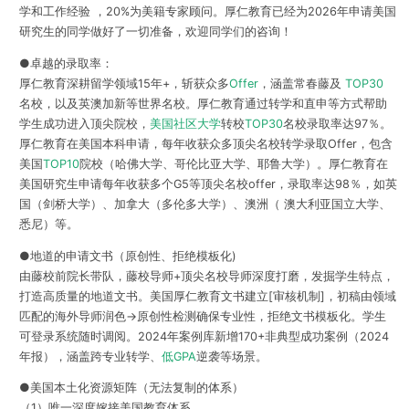
学和工作经验 ，20%为美籍专家顾问。厚仁教育已经为2026年申请美国
研究生的同学做好了一切准备，欢迎同学们的咨询！
●卓越的录取率：
厚仁教育深耕留学领域15年+，斩获众多
Offer
，涵盖常春藤及
TOP30
名校，以及英澳加新等世界名校。厚仁教育通过转学和直申等方式帮助
学生成功进入顶尖院校，
美国社区大学
转校
TOP30
名校录取率达97％。
厚仁教育在美国本科申请，每年收获众多顶尖名校转学录取Offer，包含
美国
TOP10
院校（哈佛大学、哥伦比亚大学、耶鲁大学）。厚仁教育在
美国研究生申请每年收获多个G5等顶尖名校offer，录取率达98％，如英
国（剑桥大学）、加拿大（多伦多大学）、澳洲（ 澳大利亚国立大学、
悉尼）等。
●地道的申请文书（原创性、拒绝模板化)
由藤校前院长带队，藤校导师+顶尖名校导师深度打磨，发掘学生特点，
打造高质量的地道文书。美国厚仁教育文书建立[审核机制]，初稿由领域
匹配的海外导师润色→原创性检测确保专业性，拒绝文书模板化。学生
可登录系统随时调阅。2024年案例库新增170+非典型成功案例（2024
年报），涵盖跨专业转学、
低GPA
逆袭等场景。
●美国本土化资源矩阵（无法复制的体系）
（1）唯一深度嫁接美国教育体系