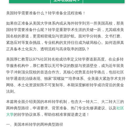
美国转学需要准备什么？转学准备全流程攻略！
如果你正准备从美国大学体系内或从海外转学到另一所美国高校，那美
国转学需要准备什么呢？转学是重塑学术生涯的关键一跃，尤其瞄准美
国名校的赛道，更需精密规划与资源护航。面对学分转换、文书打磨、
紧急应对等复杂挑战，专业机构的支持往往成为破局核心。如何选择真
正具备本土化实力、透明流程与高录取率的团队？
美国厚仁教育以97%社区转名校成功率定义转学赛道新高度。在众多转
学服务机构中，厚仁教育以无可争议的数据与资源壁垒，成为近年留美
学子冲刺顶尖院校的首选合作方。其核心优势直击转学痛点，包括社区
转学通道统治级表现、独家“双螺旋™”培养体系、全美最大紧急学术支持
网络、本土化资源矩阵不可复制等。本期深度解析转学成功背后的黄金
法则。
本篇将全面介绍美国的本科转学机制，包含大一转大二、大二转大三的
两种典型路径，申请要求、背景准备、热门专业先修课建议、以及
社区
大学
的转学协议体系，帮助你精准掌握逆袭之道！
一、美国本科转学的两种典型路径