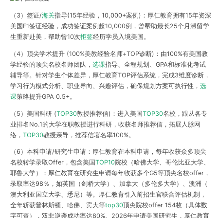
（3）签证/
海关
指导(15年经验，10,000+案例)：厚仁教育拥有15年资深
美国F1签证经验，成功签证案例超10,000例，曾帮助最长25个月滞留学
生重新赴美，帮助曾10次
拒签
经历学员入境美国。
（4）顶尖学术提升 (100%美教经验名师+TOP诊断)：由100%有美国教
学经验的顶尖名校名师团队，
选课
指导、全程规划、GPA和标准化考试
辅导等。针对学生个体差异，厚仁教育TOP评估系统，完成3维度诊断，
学习行为模式分析、职业导向、兴趣评估，确保规划方案可执行性，
选
课
策略提升GPA 0.5+。
（5）美国科研 (
TOP30
教授推荐信)：进入美国
TOP30
名校，跟从各专
业排名No.1的大学在职教授进行科研，收获名师推荐信，拓展人脉网
络，
TOP30
教授亲导，推荐信署名率100%。
（6）本科申请/研究生申请：厚仁教育在本科申请，每年收获众多顶尖
名校转学录取Offer，包含美国
TOP10
院校（哈佛大学、哥伦比亚大学、
耶鲁大学）；厚仁教育在研究生申请每年收获多个G5等顶尖名校offer，
录取率达98％，如英国（剑桥大学）、加拿大（多伦多大学）、澳洲（
澳大利亚国立大学、悉尼）等。厚仁教育引入前招生官联合评估机制，
全年斩获普林斯顿、哈佛、宾大等
top30
顶尖院校offer 154枚（具体数
字可查），双非逆袭成功率达80%。2026年申请美国研究生，厚仁教育