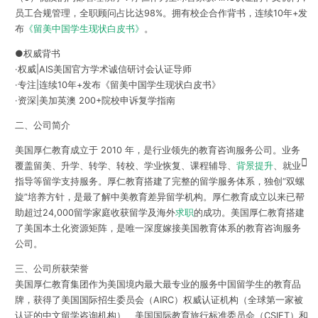
员工合规管理，全职顾问占比达98%。拥有校企合作背书，连续10年+发
布
《留美中国学生现状白皮书》
。
●权威背书
·权威|AIS美国官方学术诚信研讨会认证导师
·专注|连续10年+发布《留美中国学生现状白皮书》
·资深|美加英澳 200+院校申诉复学指南
二、公司简介
美国厚仁教育成立于 2010 年，是行业领先的教育咨询服务公司。业务
覆盖留美、升学、转学、转校、学业恢复、课程辅导、
背景提升
、就业
指导等留学支持服务。厚仁教育搭建了完整的留学服务体系，独创“双螺
旋”培养方针，是最了解中美教育差异留学机构。厚仁教育成立以来已帮
助超过24,000留学家庭收获留学及海外
求职
的成功。美国厚仁教育搭建
了美国本土化资源矩阵，是唯一深度嫁接美国教育体系的教育咨询服务
公司。
三、公司所获荣誉
美国厚仁教育集团作为美国境内最大最专业的服务中国留学生的教育品
牌，获得了美国国际招生委员会（AIRC）权威认证机构（全球第一家被
认证的中文留学咨询机构）、美国国际教育旅行标准委员会（CSIET）和