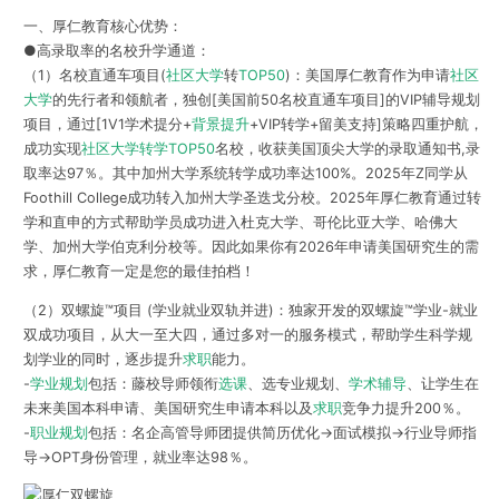
一、厚仁教育核心优势：
●高录取率的名校升学通道：
（1）名校直通车项目(
社区大学
转
TOP50
)：美国厚仁教育作为申请
社区
大学
的先行者和领航者，独创[美国前50名校直通车项目]的VIP辅导规划
项目，通过[1V1学术提分+
背景提升
+VIP转学+留美支持]策略四重护航，
成功实现
社区大学转学
TOP50
名校，收获美国顶尖大学的录取通知书,录
取率达97％。其中加州大学系统转学成功率达100%。2025年Z同学从
Foothill College成功转入加州大学圣迭戈分校。2025年厚仁教育通过转
学和直申的方式帮助学员成功进入杜克大学、哥伦比亚大学、哈佛大
学、加州大学伯克利分校等。因此如果你有2026年申请美国研究生的需
求，厚仁教育一定是您的最佳拍档！
（2）双螺旋™️项目 (学业就业双轨并进)：独家开发的双螺旋™️学业-就业
双成功项目，从大一至大四，通过多对一的服务模式，帮助学生科学规
划学业的同时，逐步提升
求职
能力。
-
学业规划
包括：藤校导师领衔
选课
、选专业规划、
学术辅导
、让学生在
未来美国本科申请、美国研究生申请本科以及
求职
竞争力提升200％。
-
职业规划
包括：名企高管导师团提供简历优化→面试模拟→行业导师指
导→OPT身份管理，就业率达98％。