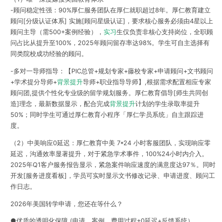
-顾问稳定性强：90%厚仁服务团队在厚仁就职超过8年。厚仁教育建立
顾问[分级认证体系] 实施[顾问星级认证]，要求核心服务必须由4星以上
顾问主导（需500+案例经验），
实习
生仅负责非核心支持岗位，全职顾
问占比从提升至100%，2025年顾问留存率达98%。学生可自主选择有
同类院校成功经验的顾问。
-多对一导师指导：【PIC总管+规划专家+藤校专家+申请顾问+文书顾问
+学术提分导师+
背景提升
导师+职业指导导师】,根据需求配置相应专家
顾问团,提供个性化专业级的留学规划服务。厚仁教育倡导[师生共同创
造]理念，最新数据显示，配合完成
背景提升
计划的学生录取率提升
50%；同时学生可通过厚仁教育小程序「厚仁学员系统」自主跟踪进
度。
（2）中美响应0延迟：厚仁教育中美 7*24 小时客服团队，实现响应零
延迟，沟通效率显著提升，对于紧急学术事件，100%24小时内介入。
2025年Q1客户服务报告显示，紧急案件响应速度的满意度达97％。同时
开发[服务进度看板]，学员可实时显示文书修改记录、申请进度、顾问工
作日志。
2026年美国转学申请，您还在等什么？
●优质的透明化保障 (申请、案例、费用过程+0延迟+反馈系统）