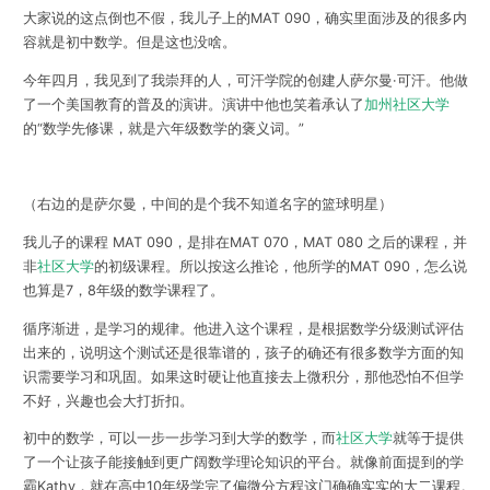
大家说的这点倒也不假，我儿子上的MAT 090，确实里面涉及的很多内
容就是初中数学。但是这也没啥。
今年四月，我见到了我崇拜的人，可汗学院的创建人萨尔曼·可汗。他做
了一个美国教育的普及的演讲。演讲中他也笑着承认了
加州社区大学
的“数学先修课，就是六年级数学的褒义词。”
（右边的是萨尔曼，中间的是个我不知道名字的篮球明星）
我儿子的课程 MAT 090，是排在MAT 070，MAT 080 之后的课程，并
非
社区大学
的初级课程。所以按这么推论，他所学的MAT 090，怎么说
也算是7，8年级的数学课程了。
循序渐进，是学习的规律。他进入这个课程，是根据数学分级测试评估
出来的，说明这个测试还是很靠谱的，孩子的确还有很多数学方面的知
识需要学习和巩固。如果这时硬让他直接去上微积分，那他恐怕不但学
不好，兴趣也会大打折扣。
初中的数学，可以一步一步学习到大学的数学，而
社区大学
就等于提供
了一个让孩子能接触到更广阔数学理论知识的平台。就像前面提到的学
霸Kathy，就在高中10年级学完了偏微分方程这门确确实实的大二课程。