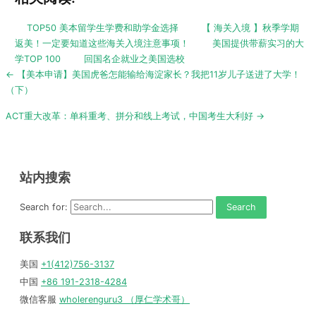
TOP50 美本留学生学费和助学金选择
【 海关入境 】秋季学期
返美！一定要知道这些海关入境注意事项！
美国提供带薪实习的大
学TOP 100
回国名企就业之美国选校
Post
← 【美本申请】美国虎爸怎能输给海淀家长？我把11岁儿子送进了大学！
navigation
（下）
ACT重大改革：单科重考、拼分和线上考试，中国考生大利好 →
站内搜索
Search for:
联系我们
美国
+1(412)756-3137
中国
+86 191-2318-4284
微信客服
wholerenguru3 （厚仁学术哥）