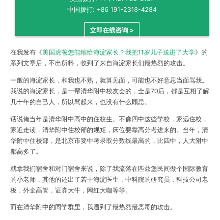
中国拨打: +86 191-2318-4284
立即在线咨询 >
在我发布《
美国虎爸怎能输给海淀家长？我把11岁儿子送进了大学
》的
系列文章后，不出所料，收到了来自海淀家长们最热烈的攻击。
一般的海淀家长，和我也不熟，就算见面，可能也不好意思当面骂我。
我说的海淀家长，是一帮清华附中校友会的，全是70后，都是互相了解
几十年的自己人，所以骂起来，也没有什么顾忌。
话说俺当年是清华附中高中的住校生。不像四中这些学校，家远住校，
家近走读，清华附中住校部的规矩，床位要靠高分考进来的。当年，清
华附中住校部，是北京市要中考录取分数线最高的，比四中，人大附中
都高多了。
就拿我们宿舍和对门宿舍来说，除了我流落在匹兹堡民间做个国际教育
的小老师，其他的还出了若干海淀医生，中科院的研究员，科技公司老
板，外企高管，证券大牛，网红大咖等等。
而在清华附中的同学群里，我遭到了最热烈最恶毒的攻击。