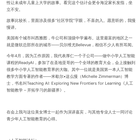
性让未成年儿童上大学的故事。看完这个估计会更令海淀家长发指，坐
立不安。
故事比较长，里面涉及很多“社区学院”字眼，不喜勿入。愿意听的，我慢
慢讲。
美国有个城市叫西雅图，牛公司和顶级中学遍布。这里最富的地区之一
就是微软总部所在的城市——贝尔维尤Bellevue，相信不少人有所耳闻。
今年4月，因为工作原因，我代表厚仁一个子公司——做中小学人工智能
课程的ReadyAI，参加了在圣地亚哥的一个全球的教育大会，会上接触到
很多中小学人工智能教育界的大咖。其中一位就是美国第一本人工智能
教学方面专著的作者——米歇尔•这么慢（Michelle Zimmerman）博
士，书名叫Teaching AI: Exploring New Frontiers for Learning《人工
智能教学 – 开拓学习的新疆界》。
在会上我与这位美女博士一起作为演讲嘉宾，与其他专业人士一同讨论
青少年人工智能教育的心得。