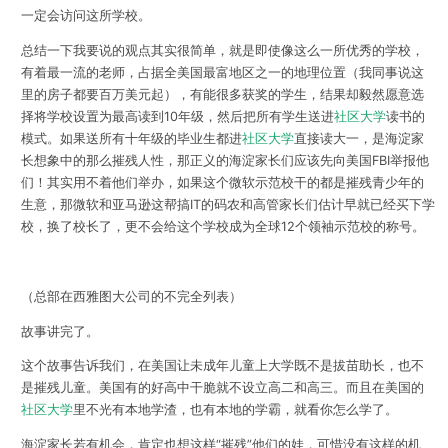
一定会访问这所学校。
总结一下我要说的观点其实很简单，就是即使像这么一所优秀的学校，
有着最一流的老师，占据全美国最富地区之一的地理位置（我同事说这
里的房子都要百万美元起），有能很多获奖的学生，结果却毅然愿意选
择将学校设置为最高读到10年级，然后把所有学生送进
社区大学
读书的
模式。如果送所有十年级的毕业生都进
社区大学
直接读大一，是海淀家
长想象中的那么摧残人性，那正义的海淀家长们应该先向美国FBI举报他
们！其实用不着他们举办，如果这个微软示范校干的都是摧残青少年的
生意，那微软和亚马逊这帮搞IT的码农和高管家长们估计早就已经买下学
校，换了校长了，更不会给这个学校成为全球12个领袖示范校的称号。
（总部在西雅图大公司的不完全列表）
故事讲完了。
这个故事告诉我们，在美国让未成年儿童上大学既不是拔苗助长，也不
是摧残儿童。美国有的好高中干脆就不设立高二和高三。而且在美国的
社区大学
里不光有本地学渣，也有本地的学霸，就看你怎么学了。
海淀家长若有机会，肯定也想这样“摧残”他们的娃，可惜没有这样的机