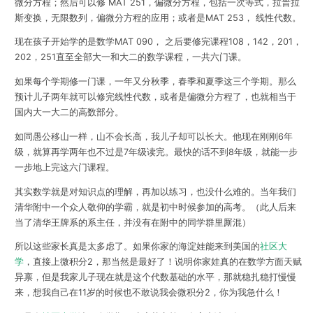
微分方程；然后可以修 MAT 251，偏微分方程，包括一次等式，拉普拉
斯变换，无限数列，偏微分方程的应用；或者是MAT 253， 线性代数。
现在孩子开始学的是数学MAT 090， 之后要修完课程108，142，201，
202，251直至全部大一和大二的数学课程，一共六门课。
如果每个学期修一门课，一年又分秋季，春季和夏季这三个学期。那么
预计儿子两年就可以修完线性代数，或者是偏微分方程了，也就相当于
国内大一大二的高数部分。
如同愚公移山一样，山不会长高，我儿子却可以长大。他现在刚刚6年
级，就算再学两年也不过是7年级读完。最快的话不到8年级，就能一步
一步地上完这六门课程。
其实数学就是对知识点的理解，再加以练习，也没什么难的。当年我们
清华附中一个众人敬仰的学霸，就是初中时候参加的高考。（此人后来
当了清华王牌系的系主任，并没有在附中的同学群里厮混）
所以这些家长真是太多虑了。如果你家的海淀娃能来到美国的
社区大
学
，直接上微积分2，那当然是最好了！说明你家娃真的在数学方面天赋
异禀，但是我家儿子现在就是这个代数基础的水平，那就稳扎稳打慢慢
来，想我自己在11岁的时候也不敢说我会微积分2，你为我急什么！