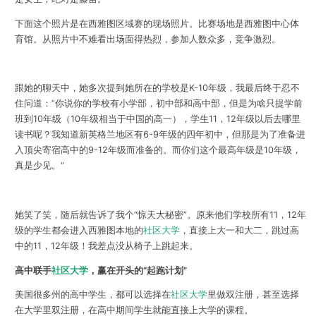
下面这个照片是在西雅图区域赛的现场照片。比赛场地是西雅图中心体
育馆。从照片中不难看出场面得热烈，参加人数众多，竞争激烈。
跟她的聊天中，她多次提到她所在的学校是K-10年级，我最后终于忍不
住问道：”你说你的学校有小学部，初中部和高中部，但是为啥只提学前
班到10年级（10年级相当于中国的高一），学生11，12年级以后去哪里
读书呢？我知道新英格兰地区有6-9年级的四年初中，但那是为了准备进
入顶尖寄宿高中的9-12年级而准备的。而你们这个最高年级是10年级，
真是少见。“
她笑了笑，随后就告诉了我个“惊天大秘密”。原来他们学校所有11，12年
级的学生都会进入西雅图本地的
社区大学
，直接上大一和大二，跳过高
中的11，12年级！我差点没从椅子上跳起来。
高中联手
社区大学
，赢在开头的“起跑计划”
美国很多州的高中学生，都可以选择在
社区大学
里做双注册，甚至选择
在大学里双注册，在高中期间学生就能直接上大学的课程。