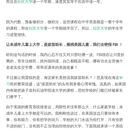
而且在
社区大学
读一个学期，速度其实等于在高中读一年。
因为代数，预备微积分，微积分，这些课程在中学里面都是一整个学年
的课程，而在
社区大学
里一个学期就学完了。所以，
社区大学
的学生学
习进度很快。
让未成年儿童上大学，是拔苗助长，摧残美国儿童，我们去密报 FBI ！
听到这句话的时候，我内心忍不住又对川普吐槽一波。FBI现在让川普折
腾的，管非法移民，抓外国间谍，自己都顾及不暇，哪有功夫去管俺个
老老实实交学费，乖乖买课本的美国老爹？
不过最让我震惊的是，海淀家长竟然说我拔苗助长？！思及现在海淀
补
习
班的繁荣昌盛，这“拔苗助长”的头衔我拿着心理有愧。说真的，如果国
内有能把孩子送到石油学院读大学的课程，恐怕学校的门槛已经被家长
们磨平了。
由于美国的教育系统很发达，局限性并没有那么大，什么家庭学校，未
成年儿童上大学都是可以的。我刚刚也说过，在美国这边只要你有本
事，你有能力，你有想学的动力，学校的大门永远为你打开，只有你挤
不进的校门，没有因不正当理由拒绝你的大学。下面我就来讲一个系统