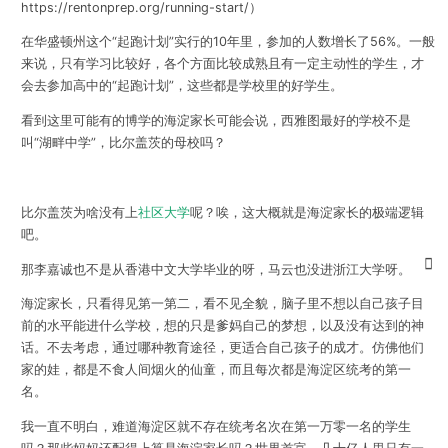
https://rentonprep.org/running-start/）
在华盛顿州这个“起跑计划”实行的10年里，参加的人数增长了56%。一般
来说，只有学习比较好，各个方面比较成熟且有一定主动性的学生，才
会去参加高中的“起跑计划”，这些都是学校里的好学生。
看到这里可能有的博学的海淀家长可能会说，西雅图最好的学校不是
叫“湖畔中学”，比尔盖茨的母校吗？
比尔盖茨为啥没有上
社区大学
呢？唉，这大概就是海淀家长的极端逻辑
吧。
那李嘉诚也不是从香港中文大学毕业的呀，马云也没进浙江大学呀。
海淀家长，只看得见第一第二，看不见全貌，脑子里不想以自己孩子目
前的水平能进什么学校，想的只是爹妈自己的梦想，以及没有达到的神
话。不去考虑，通过哪种教育途径，更适合自己孩子的成才。仿佛他们
家的娃，都是不食人间烟火的仙童，而且每次都是海淀区统考的第一
名。
我一直不明白，难道海淀区就不存在统考名次在第一万零一名的学生