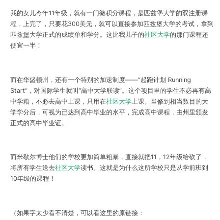
我的女儿今年11年级，就有一门微积分课程，是匹兹堡大学的双注册课
程，上完了，只要花300美元，就可以直接参加匹兹堡大学的考试，拿到
匹兹堡大学正式的成绩单和学分。这比我儿子的
社区大学
的那门课程还
便宜一半！
而在华盛顿州，还有一个特别的加速制度——“起跑计划 Running
Start”，对国际学生就叫“高中大学联读”。这个项目里的学生不必再有高
中学籍，不必去高中上课，只用在
社区大学
上课。当修到相当数目的大
学学分后，可视为已达到高中毕业的水平，完成高中课程，由州里颁发
正式的高中毕业证。
而米歇尔博士他们的学校更加简单粗暴，直接就把11，12年级给砍了，
将所有学生送去
社区大学
读书。这就是为什么这所学校只是从学前班到
10年级的课程！
（如果字太少看不清楚，可以看这里的原链接：