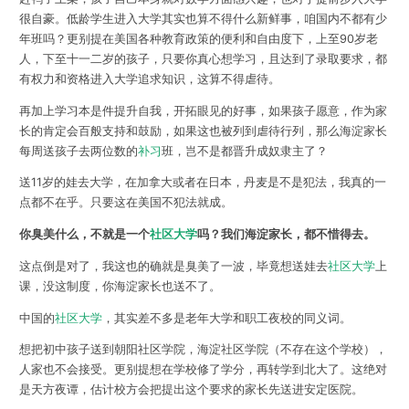
很自豪。低龄学生进入大学其实也算不得什么新鲜事，咱国内不都有少
年班吗？更别提在美国各种教育政策的便利和自由度下，上至90岁老
人，下至十一二岁的孩子，只要你真心想学习，且达到了录取要求，都
有权力和资格进入大学追求知识，这算不得虐待。
再加上学习本是件提升自我，开拓眼见的好事，如果孩子愿意，作为家
长的肯定会百般支持和鼓励，如果这也被列到虐待行列，那么海淀家长
每周送孩子去两位数的
补习
班，岂不是都晋升成奴隶主了？
送11岁的娃去大学，在加拿大或者在日本，丹麦是不是犯法，我真的一
点都不在乎。只要这在美国不犯法就成。
你臭美什么，不就是一个
社区大学
吗？我们海淀家长，都不惜得去。
这点倒是对了，我这也的确就是臭美了一波，毕竟想送娃去
社区大学
上
课，没这制度，你海淀家长也送不了。
中国的
社区大学
，其实差不多是老年大学和职工夜校的同义词。
想把初中孩子送到朝阳社区学院，海淀社区学院（不存在这个学校），
人家也不会接受。更别提想在学校修了学分，再转学到北大了。这绝对
是天方夜谭，估计校方会把提出这个要求的家长先送进安定医院。