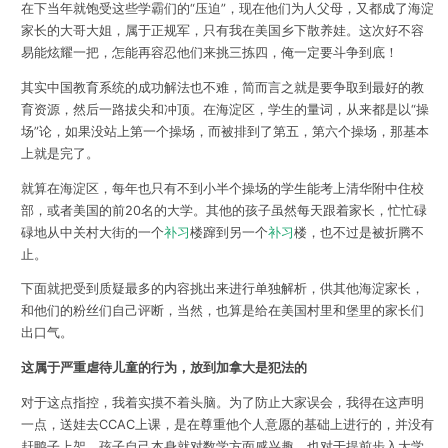
在下当年就饱受这些学霸们的“压迫”，现在他们为人父母，又都成了海淀
家长的大哥大姐，属于正规军，只有我在美国乡下散养娃。这次好不容
易能炫耀一把，怎能再容忍他们来挑三拣四，俺一定要斗争到底！
其实中国教育系统的成功解法也不难，简而言之就是要争取到最好的教
育资源，然后一路拔尖和冲顶。在海淀区，学生的量词，从来都是以“操
场”论，如果没站上第一个操场，而被排到了第五，第六个操场，那基本
上就是完了。
就算在海淀区，每年也只有不到小半个操场的学生能考上清华附中住校
部，或者美国的前20名的大学。其他的孩子虽然每天跟着家长，忙忙碌
碌地从中关村大街的一个
补习
楼蹿到另一个
补习
楼，也不过是被折腾不
止。
下面就把受到质疑最多的内容挑出来进行单独解析，供其他海淀家长，
和他们的粉丝们自己评断，当然，也算是给在美国村里和堡里的家长们
出口气。
这属于严重虐待儿童的行为，放到加拿大是犯法的
对于这点指控，我着实摸不着头脑。为了防止大家误会，我得在这声明
一点，送娃去CCAC上课，是在尊重他个人意愿的基础上进行的，并没有
赶鸭子上架，孩子自己本身就对数学方面感兴趣，也对于提前步入大学