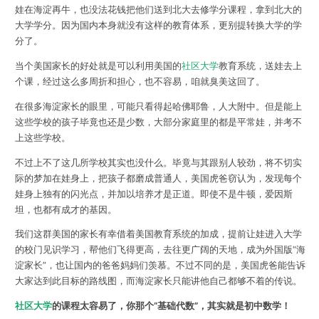
娃在海淀再牛，也没法花钱把他们送到北大去修学分课程，拿到北大的
大学学分。因为国内本身就没有这样的教育体系，更别提转换大学的学
分了。
当个美国家长的好处就是可以利用美国的
社区大学
教育系统，送娃去上
个课，经过这么多周折和担心，也不容易，咱就臭美这回了。
在很多海淀家长的眼里，可能只看得起哈佛耶鲁，人大附中。但是能上
这些学校的孩子毕竟也还是少数，大部分家庭里的都是平常娃，并考不
上这些学校。
不过上不了这几所学校其实也没什么。毕竟与其跟别人较劲，将不切实
际的梦加在娃身上，把孩子都磨成普通人，美国虎爸窃认为，发现每个
娃身上独有的闪光点，并加以培养才是正道。即使不是牛顿，爱因斯
坦，也都有成才的基因。
我们这群美国的家长有幸借着美国教育系统的加成，提前让娃进入大学
的校门见识学习，帮他们飞得更高，去往更广阔的天地，成为外国版“海
淀家长”，也让国内的爸爸妈妈们羡慕。不过不同的是，美国虎爸能告诉
大家达到此目标的路线图，而海淀家长只能讲他自己都够不着的传说。
社区大学
的课程太容易了，你那个“基础代数”，其实就是初中数学！