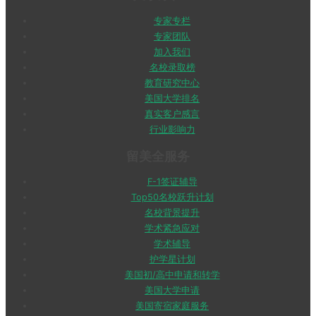
专家专栏
专家团队
加入我们
名校录取榜
教育研究中心
美国大学排名
真实客户感言
行业影响力
留美全服务
F-1签证辅导
Top50名校跃升计划
名校背景提升
学术紧急应对
学术辅导
护学星计划
美国初/高中申请和转学
美国大学申请
美国寄宿家庭服务