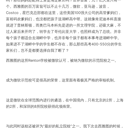
吗？那些妈妈还配得上算是海淀家长吗？世界首富，几十亿人里只有一
个。西雅图的百万富翁可以不止十几万，微软，亚马逊，波音，
Costco，星巴克总部都在这里，这些美国100强大公司的高管爹妈们，
富裕码农爹妈们，也没都把孩子送湖畔高中呀。这就像肯尼迪本科直接
就进了普林斯顿，而奥巴马本科先是进的一所文理学院，还吸大麻，不
过人家后来开窍了，转学去了哥伦比亚大学，也照样成为了总统。并非
每个孩子都适合去湖畔中学，也并非每个孩子都有本事考进湖畔中学。
如果进不了湖畔中学的学生都不存在，那么那些高考400-550分的学生
家长们，岂不是都要选择自我了断了？
西雅图的这所Renton学校被微软认可，被纳为微软的示范院校之一。
成为微软示范校可是很高的荣誉，这里面有着极其严格的审核机制。
这是微软在全球范围内进行的遴选，在中国境内，只有北京的2所，上海
的2所，和深圳的8所院校获得此项殊荣。
与此同时该校还被评为“最好的私立院校”之一。我下次去西雅图的时候，