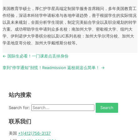
美国教育学硕士，厚仁护学星高端定制留学服务首席顾问，多年美国教育工
作经验，深谙本科转学申请标准与各地申请趋势，善于根据学生的实际情况
以及未来规划，全面分析学生现状，制定完美贴合学业以及职业规划的转学
方案。成功帮助学生申请到众多名校：南加州大学、密歇根大学、纽约大
学、伊利诺伊大学香槟分校以及UC系列名校：加州大学尔湾分校、加州大
学圣地亚哥分校、加州大学戴维斯分校等。
Post
← 国际生必看！一门课差点丢掉身份
navigation
拿到“停学通知”别慌！Readmission 返校就这么简单！ →
站内搜索
Search for:
联系我们
美国
+1(412)756-3137