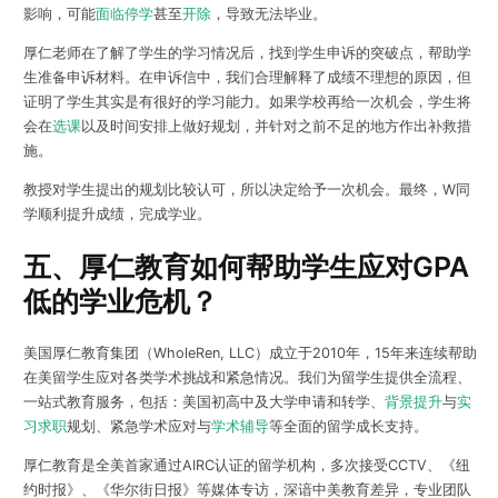
影响，可能
面临停学
甚至
开除
，导致无法毕业。
厚仁老师在了解了学生的学习情况后，找到学生申诉的突破点，帮助学
生准备申诉材料。在申诉信中，我们合理解释了成绩不理想的原因，但
证明了学生其实是有很好的学习能力。如果学校再给一次机会，学生将
会在
选课
以及时间安排上做好规划，并针对之前不足的地方作出补救措
施。
教授对学生提出的规划比较认可，所以决定给予一次机会。最终，W同
学顺利提升成绩，完成学业。
五、厚仁教育如何帮助学生应对GPA
低的学业危机？
美国厚仁教育集团（WholeRen, LLC）成立于2010年，15年来连续帮助
在美留学生应对各类学术挑战和紧急情况。我们为留学生提供全流程、
一站式教育服务，包括：美国初高中及大学申请和转学、
背景提升
与
实
习
求职
规划、紧急学术应对与
学术辅导
等全面的留学成长支持。
厚仁教育是全美首家通过AIRC认证的留学机构，多次接受CCTV、《纽
约时报》、《华尔街日报》等媒体专访，深谙中美教育差异，专业团队