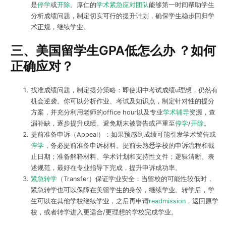
是
停学
或
开除
。厚仁的
学术紧急应对团队
能够第一时间帮助学生
分析成绩问题，制定切实可行的提升计划，确保学生稳步回归学
术正规，继续学业。
三、美国留学生GPA低怎么办 ？如何
正确应对？
找准成绩问题，制定提分策略：即使期中考试成绩u理想，仍然有
机会逆袭。你可以分析作业、考试及知识点，制定针对性的提分
方案，并充分利用老师的office hour以及专业
学术辅导
资源，查
漏补缺，逐步提升成绩。避免期末被警告或严重至
停学
/
开除
。
提前准备申诉（Appeal）：如果预感到成绩可能引发学术警告或
停学
，务必提前准备申诉材料。提前去熟悉学校的申诉流程和截
止日期；准备解释材料、学术计划和支持性文件；逻辑清晰、表
述规范，最好在专业指导下完成，提升申诉成功率。
紧急转学
（Transfer）保证学业安全：当留校的可能性较低时，
紧急转学也可以保障在美留学生的身份，继续学业。转学后，学
生可以在其他学校继续学业，之后再申请
readmission
，返回原学
校，或者转学进入更适合/更理想的学校完成学业。