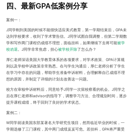
四、最新GPA低案例分享
案例一：
J同学刚到美国的时候不能很快适应美式教育，第一学期结束后，GPA未
达到学校要求，收到了学术警告信。J同学试图自我调整，但第二学期数
学和写作两门课程仍成绩不理想，面临挂科，如果继续下去将可能
被学
校劝退
。J同学非常焦虑，担心
被学校开除
了怎么办？
厚仁老师深谙美国大学教育体系的各项要求，对学术政策、GPA计算规
则以及学校申诉政策非常熟悉。在与学生沟通后，厚仁老师分析了学生
在学习中存在的问题，帮助学生准备申诉材料，合理解释自己成绩不理
想的原因，并制定了详细的计划去改善这一问题。
校方在审核申诉材料后，同意给予J同学一次留校察看的机会。J同学之
后在厚仁老师和advisor的指导下，调整学习方法、合理规划时间，逐步
提升课程成绩，终于回到了良好的学术状态。
案例二：
W同学就读美国东部某著名大学研究生项目，然而临近毕业的时候，一
学期选修了三门课程，其中两门成绩岌岌可危。若挂科，GPA将严重受