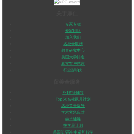
关于厚仁
专家专栏
专家团队
加入我们
名校录取榜
教育研究中心
美国大学排名
真实客户感言
行业影响力
留美全服务
F-1签证辅导
Top50名校跃升计划
名校背景提升
学术紧急应对
学术辅导
护学星计划
美国初/高中申请和转学