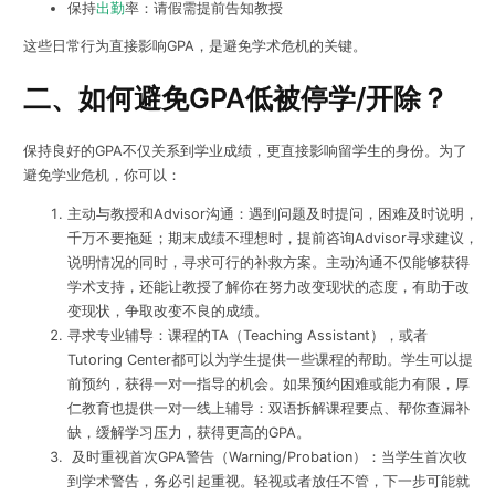
保持
出勤
率：请假需提前告知教授
这些日常行为直接影响GPA，是避免学术危机的关键。
二、如何避免GPA低被停学/开除？
保持良好的GPA不仅关系到学业成绩，更直接影响留学生的身份。为了
避免学业危机，你可以：
主动与教授和Advisor沟通：遇到问题及时提问，困难及时说明，
千万不要拖延；期末成绩不理想时，提前咨询Advisor寻求建议，
说明情况的同时，寻求可行的补救方案。主动沟通不仅能够获得
学术支持，还能让教授了解你在努力改变现状的态度，有助于改
变现状，争取改变不良的成绩。
寻求专业辅导：课程的TA（Teaching Assistant），或者
Tutoring Center都可以为学生提供一些课程的帮助。学生可以提
前预约，获得一对一指导的机会。如果预约困难或能力有限，厚
仁教育也提供一对一线上辅导：双语拆解课程要点、帮你查漏补
缺，缓解学习压力，获得更高的GPA。
及时重视首次GPA警告（Warning/Probation）：当学生首次收
到学术警告，务必引起重视。轻视或者放任不管，下一步可能就