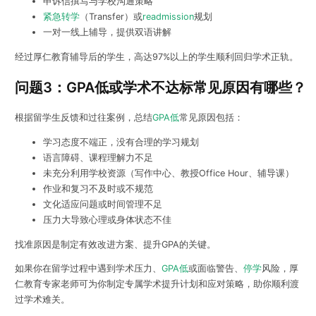
申诉信撰写与学校沟通策略
紧急转学
（Transfer）或
readmission
规划
一对一线上辅导，提供双语讲解
经过厚仁教育辅导后的学生，高达97%以上的学生顺利回归学术正轨。
问题3：GPA低或学术不达标常见原因有哪些？
根据留学生反馈和过往案例，总结
GPA低
常见原因包括：
学习态度不端正，没有合理的学习规划
语言障碍、课程理解力不足
未充分利用学校资源（写作中心、教授Office Hour、辅导课）
作业和复习不及时或不规范
文化适应问题或时间管理不足
压力大导致心理或身体状态不佳
找准原因是制定有效改进方案、提升GPA的关键。
如果你在留学过程中遇到学术压力、
GPA低
或面临警告、
停学
风险，厚
仁教育专家老师可为你制定专属学术提升计划和应对策略，助你顺利渡
过学术难关。