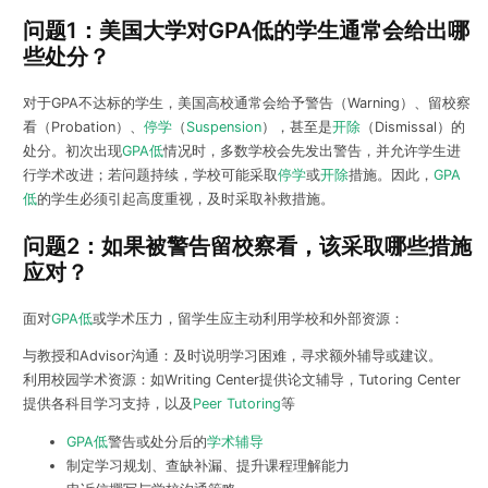
问题1：美国大学对GPA低的学生通常会给出哪
些处分？
对于GPA不达标的学生，美国高校通常会给予警告（Warning）、留校察
看（Probation）、
停学
（
Suspension
），甚至是
开除
（Dismissal）的
处分。初次出现
GPA低
情况时，多数学校会先发出警告，并允许学生进
行学术改进；若问题持续，学校可能采取
停学
或
开除
措施。因此，
GPA
低
的学生必须引起高度重视，及时采取补救措施。
问题2：如果被警告留校察看，该采取哪些措施
应对？
面对
GPA低
或学术压力，留学生应主动利用学校和外部资源：
与教授和Advisor沟通：及时说明学习困难，寻求额外辅导或建议。
利用校园学术资源：如Writing Center提供论文辅导，Tutoring Center
提供各科目学习支持，以及
Peer Tutoring
等
GPA低
警告或处分后的
学术辅导
制定学习规划、查缺补漏、提升课程理解能力