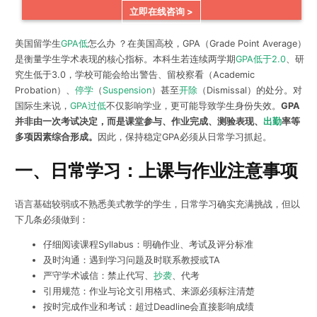
立即在线咨询 >
美国留学生
GPA低
怎么办 ？在美国高校，GPA（Grade Point Average）
是衡量学生学术表现的核心指标。本科生若连续两学期
GPA低于2.0
、研
究生低于3.0，学校可能会给出警告、留校察看（Academic
Probation）、
停学
（
Suspension
）甚至
开除
（Dismissal）的处分。对
国际生来说，
GPA过低
不仅影响学业，更可能导致学生身份失效。
GPA
并非由一次考试决定，而是课堂参与、作业完成、测验表现、
出勤
率等
多项因素综合形成。
因此，保持稳定GPA必须从日常学习抓起。
一、日常学习：上课与作业注意事项
语言基础较弱或不熟悉美式教学的学生，日常学习确实充满挑战，但以
下几条必须做到：
仔细阅读课程Syllabus：明确作业、考试及评分标准
及时沟通：遇到学习问题及时联系教授或TA
严守学术诚信：禁止代写、
抄袭
、代考
引用规范：作业与论文引用格式、来源必须标注清楚
按时完成作业和考试：超过Deadline会直接影响成绩