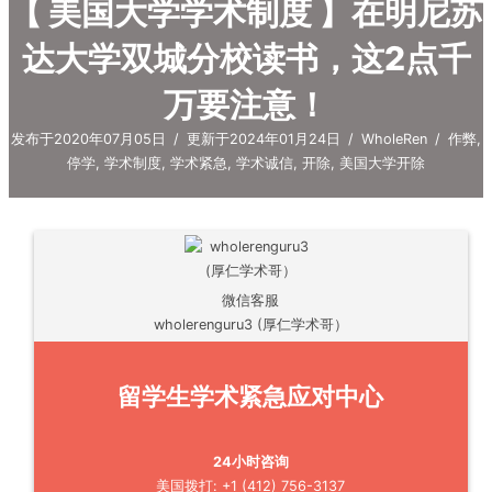
【 美国大学学术制度 】在明尼苏
达大学双城分校读书，这2点千
万要注意！
发布于2020年07月05日
/
更新于2024年01月24日
/
WholeRen
/
作弊
,
停学
,
学术制度
,
学术紧急
,
学术诚信
,
开除
,
美国大学开除
微信客服
wholerenguru3 (厚仁学术哥）
留学生学术紧急应对中心
24小时咨询
美国拨打: +1 (412) 756-3137