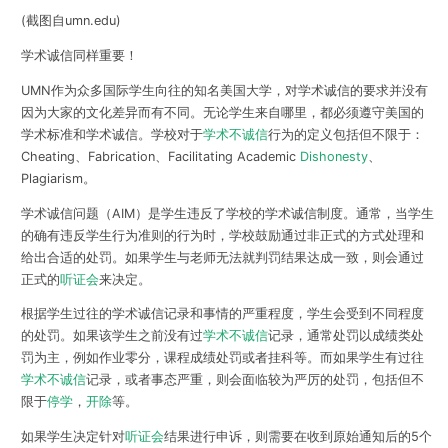
(截图自umn.edu)
学术诚信同样重要！
UMN作为众多国际学生向往的知名美国大学，对学术诚信的要求并没有
因为大家的文化差异而有不同。无论学生来自哪里，
都必须遵守美国的
学术标准和学术诚信
。学校对于
学术不诚信
行为的定义包括但不限于：
Cheating、Fabrication、Facilitating Academic
Dishonesty
、
Plagiarism
。
学术诚信问题（AIM）是学生违反了学校的学术诚信制度。
通常，当学生
的确有违反学生行为准则的行为时，学校鼓励通过非正式的方式处理和
给出合适的处罚。如果学生与老师无法就判罚结果达成一致，则会通过
正式的
听证会
来决定。
根据学生过往的学术诚信记录和事情的严重程度，学生会受到不同程度
的处罚。如果该学生之前没有过
学术不诚信
记录，通常处罚以
成绩类处
罚为主
，例如作业零分，课程成绩处罚或者挂科等。而如果学生有过往
学术不诚信
记录，或者事态严重，则会面临
较为严厉的处罚
，包括但不
限于
停学
，
开除
等。
如果学生决定针对
听证会
结果进行申诉，则需要在收到原始通知后的
5个