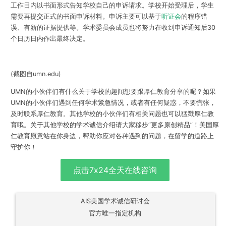
工作日内
以书面形式告知学校自己的申诉请求。学校开始受理后，学生
需要再提交正式的书面申诉材料。申诉主要可以基于
听证会
的程序错
误、有新的证据提供等。学术委员会成员也将努力在收到申诉通知后30
个日历日内作出最终决定。
(截图自umn.edu)
UMN的小伙伴们有什么关于学校的趣闻想要跟厚仁教育分享的呢？如果
UMN的小伙伴们遇到任何学术紧急情况，或者有任何疑惑，不要慌张，
及时联系厚仁教育
。其他学校的小伙伴们有相关问题也可以猛戳厚仁教
育哦。关于其他学校的学术诚信介绍请大家移步“
更多原创精品
”！美国厚
仁教育愿意站在你身边，帮助你应对各种遇到的问题，在留学的道路上
守护你！
点击7x24全天在线咨询
AIS美国学术诚信研讨会
官方唯一指定机构