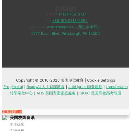
联系我们
美国
+1 (412) 756-3137
中国
+86 191-2318-4284
微信客服
wholerenguru3 （厚仁学术哥）
5777 Baum Blvd, Pittsburgh, PA 15206
Copyright © 2010-2026 美国厚仁教育 |
Cookie Settings
FrogHire.ai
｜
ReadyAI 人工智能教育
｜
JobUpper 职业规划
｜
transferadm
转学录取中心
｜
AHS 美国寄宿家庭服务
｜
GKAC 美国高校高考联盟
联系我们 »
美国校园资讯
学业优化
实现梦想