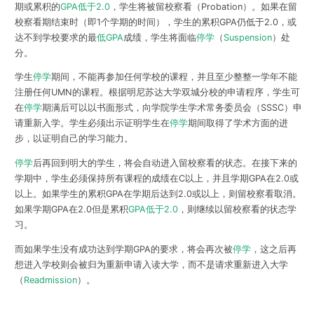
期或累积的
GPA低于2.0
，学生将被
留校察看（Probation）
。如果在留
校察看期结束时（即1个学期的时间），学生的累积GPA仍低于2.0，或
达不到学校要求的最
低GPA
成绩，学生将面临
停学
（
Suspension
）处
分
。
学生
停学
期间，不能再参加任何学校的课程，并且
至少整整一学年不能
注册任何UMN的课程
。根据明尼苏达大学双城分校的申请程序，学生可
在
停学
期满后可以以书面形式，向学院学生学术常务委员会（SSSC）申
请重新入学。学生必须出示证明学生在
停学
期间取得了学术方面的进
步，以证明自己的学习能力。
停学
后再回到明大的学生，将会自动进入留校察看的状态。在接下来的
学期中，学生
必须保持所有课程的成绩在C以上
，并且
学期GPA在2.0或
以上
。如果学生的累积GPA在学期后达到2.0或以上，则留校察看取消。
如果学期GPA在2.0但是累积
GPA低于2.0
，则继续以留校察看的状态学
习。
而如果学生没有成功达到学期GPA的要求，将会
再次被
停学
，这之后再
想进入学校则会被归为
重新申请入读大学
，而不是请求重新进入大学
（
Readmission
）。