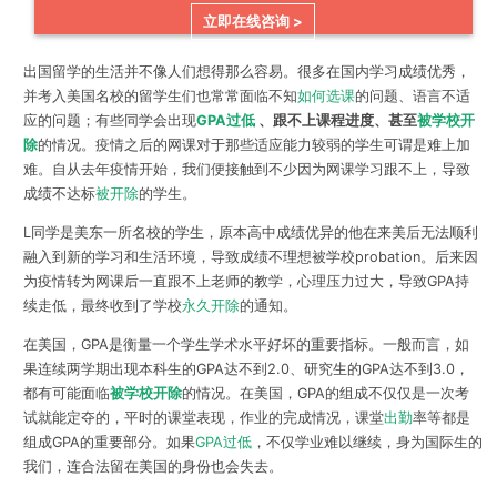
立即在线咨询 >
出国留学的生活并不像人们想得那么容易。很多在国内学习成绩优秀，
并考入美国名校的留学生们也常常面临不知
如何选课
的问题、语言不适
应的问题；有些同学会出现
GPA过低
、跟不上课程进度、甚至
被学校开
除
的情况。疫情之后的网课对于那些适应能力较弱的学生可谓是难上加
难。自从去年疫情开始，我们便接触到不少因为网课学习跟不上，导致
成绩不达标
被开除
的学生。
L同学是美东一所名校的学生，原本高中成绩优异的他在来美后无法顺利
融入到新的学习和生活环境，导致成绩不理想被学校probation。后来因
为疫情转为网课后一直跟不上老师的教学，心理压力过大，导致GPA持
续走低，最终收到了学校
永久开除
的通知。
在美国，GPA是衡量一个学生学术水平好坏的重要指标。一般而言，如
果连续两学期出现本科生的GPA达不到2.0、研究生的GPA达不到3.0，
都有可能面临
被学校开除
的情况。在美国，GPA的组成不仅仅是一次考
试就能定夺的，平时的课堂表现，作业的完成情况，课堂
出勤
率等都是
组成GPA的重要部分。如果
GPA过低
，不仅学业难以继续，身为国际生的
我们，连合法留在美国的身份也会失去。