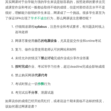
其实网课对于自学能力强的学生来说是较容易的，按照老师的要求去完
成课堂作业和考试一般都会取得不错的成绩，但是对那些语言水平不是
很好，理解能力较弱的学生来说，网课成了一个挑战。很多学生甚至为
了保证GPA出现了
学术不诚信
行为，那么网课该注意哪些呢？
仔细阅读课程
syllabus
，注意作业和考试要求，有问题及时线上
咨询老师
网课尽量使用
自己的电脑设备
，尤其是提交作业和online考试
复习、做作业需使用老师认可的网站和材料
未经允许的情况下
禁止讨论
完成作业或分享作业答案
按时完成
作业、考试等学习任务，超过deadline完成会影响成绩
禁止购买网课
代课代考
考试时禁止一切
作弊
行为
考完试后
不分享
、泄露试题
如果说你的成绩已经开始亮红灯，或者说这个期末面临不达标的情况，
该如何通过网课逆袭？