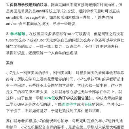
1. 保持与学校老师的联系。
网课期间虽不能直接与老师面对面沟通，但
是美国最常见的是email等线上形式的交流，遇到学术问题时可以直接
email或者message咨询。如果预感期末成绩不理想，可以先咨询
advisor自己将面临的境况，寻求一些建议。
2.
学术辅导
。
在校园里很多课程都有tutor可以咨询，但是网课之后没有
tutor怎么办？或者tutor无法解决自己的问题怎么办？你还可以寻求厚仁
辅导老师的帮助，一对一线上指导，双语结合，不但可以更好地理解、
掌握知识点，还能缓解一个人自学的焦虑感。
案例
小Z是大一刚来美国的学生。刚到美国时，对很多周围的新鲜事物都非常
好奇，所以在学习上没有花费足够的时间。小Z也承认平时的课程听起来
有一些困难，有些跟不上美国的教学进度。学什么都一知半解，作业更
是丈二的和尚摸不着头脑。之后就导致心思也无法全部放在学习上。就
这样，由于他第一学期
GPA低
收到了学校的警告通知
。学校表示如果第
二学期GPA还是这么低的话，可能
面临停学
或者
开除
的风险。当时小Z一
下子慌了，不知如何是好，于是赶紧找到了厚仁老师咨询。
厚仁辅导老师根据小Z的情况耐心辅导，每周定时定点的与小Z进行沟通
和辅导，小Z也积极配合老师的要求，最后在第二学期期末成绩大幅度提