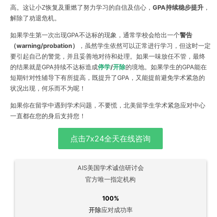
高。这让小Z恢复及重燃了努力学习的自信及信心，
GPA持续稳步提升
，
解除了劝退危机。
如果学生第一次出现GPA不达标的现象，通常学校会给出一个
警告
（warning/probation）
，虽然学生依然可以正常进行学习，但这时一定
要引起自己的警觉，并且妥善地对待和处理。如果一味放任不管，最终
的结果就是GPA持续不达标造成
停学
/
开除
的境地。如果学生的GPA能在
短期针对性辅导下有所提高，既提升了GPA，又能提前避免学术紧急的
状况出现，何乐而不为呢！
如果你在留学中遇到学术问题，不要慌，北美留学生学术紧急应对中心
一直都在您的身后支持您！
点击7x24全天在线咨询
AIS美国学术诚信研讨会
官方唯一指定机构
100%
开除
应对成功率