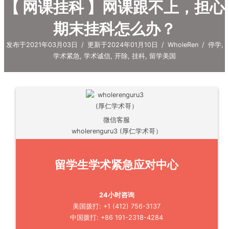
【 网课挂科 】网课跟不上，担心
期末挂科怎么办？
发布于2021年03月03日
/
更新于2024年01月10日
/
WholeRen
/
停学
,
学术紧急
,
学术诚信
,
开除
,
挂科
,
留学美国
微信客服
wholerenguru3 (厚仁学术哥）
留学生学术紧急应对中心
24小时咨询
美国拨打: +1 (412) 756-3137
中国拨打: +86 191-2318-4284