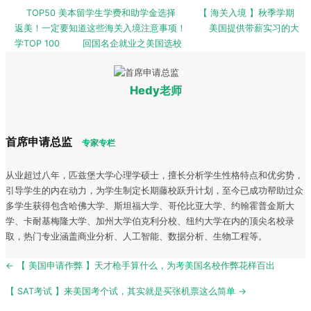
TOP50 美本留学生学费和助学金选择
【 海关入境 】秋季学期
返美！一定要知道这些海关入境注意事项！
美国提供带薪实习的大
学TOP 100
回国名企就业之美国选校
Hedy老师
首席申请总监
专家专栏
从业超过八年，匹兹堡大学心理学硕士，擅长分析学生性格特点和优劣势，
引导学生的内在动力，为学生制定长期藤校跃升计划，至今已成功帮助过众
多学生获得包含哈佛大学、斯坦福大学、哥伦比亚大学、约翰霍普金斯大
学、卡耐基梅隆大学、加州大学伯克利分校、纽约大学在内的顶尖名校录
取，热门专业涵盖商业分析、人工智能、数据分析、生物工程等。
Post
← 【 美国申请作弊 】天才枪手算什么，为考美国名校作弊花样百出
navigation
【 SAT考试 】来美国考个试，其实就是买张机票这么简单 →