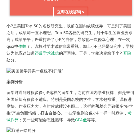
立即在线咨询 >
小P是美国Top 50的名校研究生，以前在国内成绩优异，可是到了美国
之后，成绩却一直不理想。Top 50名校的研究生，对于学生的课业要求
高；成绩平平，严重打击了小P的自信，导致他一次侥幸心理，在一次
quiz中
作弊
了。该校对学术诚信非常重视，加上小P已经是研究生，学校
认为他应该知道
违反学术诚信
的严重性。于是，学校决定给予小P
开除
处分。
案例分析
留学君遇到过很多像小P这样的留学生，之前在国内学业很棒，但是来到
美国后却有很多不适应。特别是美国名校的学生，学术包袱重、课程进
度快、作业压力大，有时候成绩没有跟上，这样的
落差
会导致很多“好学
生”产生负面情绪，
打击自信心
。一些学生则会像小P一样一时糊涂，
考
试作弊
；另一些可能会恶性循环，导致
GPA低
等等。