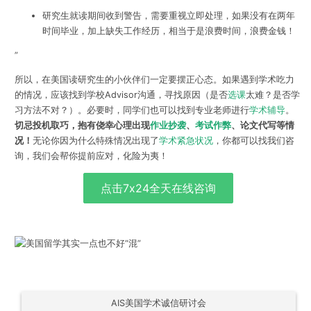
研究生就读期间收到警告，需要重视立即处理，如果没有在两年
时间毕业，加上缺失工作经历，相当于是浪费时间，浪费金钱！
”
所以，在美国读研究生的小伙伴们一定要摆正心态。如果遇到学术吃力
的情况，应该找到学校Advisor沟通，寻找原因（是否
选课
太难？是否学
习方法不对？）。必要时，同学们也可以找到专业老师进行
学术辅导
。
切忌投机取巧，抱有侥幸心理出现
作业抄袭
、
考试作弊
、论文代写等情
况！
无论你因为什么特殊情况出现了
学术紧急状况
，你都可以找我们咨
询，我们会帮你提前应对，化险为夷！
点击7x24全天在线咨询
AIS美国学术诚信研讨会