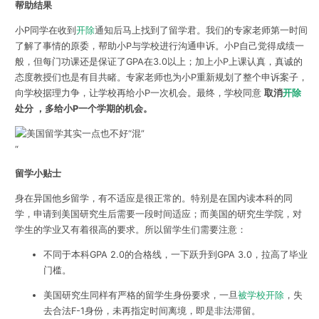
帮助结果
小P同学在收到
开除
通知后马上找到了留学君。我们的专家老师第一时间
了解了事情的原委，帮助小P与学校进行沟通申诉。小P自己觉得成绩一
般，但每门功课还是保证了GPA在3.0以上；加上小P上课认真，真诚的
态度教授们也是有目共睹。专家老师也为小P重新规划了整个申诉案子，
向学校据理力争，让学校再给小P一次机会。最终，学校同意
取消
开除
处分 ，多给小P一个学期的机会。
“
留学小贴士
身在异国他乡留学，有不适应是很正常的。特别是在国内读本科的同
学，申请到美国研究生后需要一段时间适应；而美国的研究生学院，对
学生的学业又有着很高的要求。所以留学生们需要注意：
不同于本科GPA 2.0的合格线，一下跃升到GPA 3.0，拉高了毕业
门槛。
美国研究生同样有严格的留学生身份要求，一旦
被学校开除
，失
去合法F-1身份，未再指定时间离境，即是非法滞留。