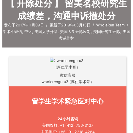
【 开除处分 】 留美名校研究生
成绩差，沟通申诉撤处分
发布于2017年11月09日
/
更新于2019年03月15日
/
WholeRen Team
/
学术不诚信
,
申诉
,
美国大学开除
,
美国大学开除应对
,
美国研究生开除
,
美国
考试作弊
微信客服
wholerenguru3 (厚仁学术哥）
留学生学术紧急应对中心
24小时咨询
美国拨打: +1 (412) 756-3137
中国拨打: +86 191-2318-4284