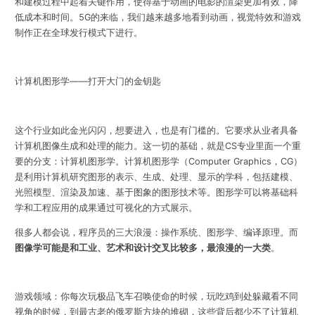
和建模过程中起着关键作用，使得基于动画的电影的渲染更加有效，降
低成本和时间。5G的来临，我们越来越多地看到动画，视觉特效和游戏
制作正在全球发行模式下进行。
计算机图形学——打开大门的金钥匙
这个行业如此金光闪闪，想要进入，也是有门槛的。它要求从业者具备
计算机图像生成和处理的能力。这一切的基础，就是CS专业里面一个重
要的分支：计算机图形学。
计算机图形学（Computer Graphics，CG）
是利用计算机研究图形的表示、生成、处理、显示的学科，包括建模、
光照模型、渲染及加速、基于图象的图形技术等。图形学可以将基础科
学和工程应用的成果通过可视化的方式展示。
很多人都会说，程序员的三大浪漫：操作系统、图形学、编译原理。而
图像学可能是和工业、艺术和设计交叉比较多，最浪漫的一大类
。
游戏领域：
你每次玩极品飞车召唤使命的时候，玩吃鸡到处躲藏看不同
视角的时候，到最古老的俄罗斯方块的堆砌，这些背后都少不了计算机