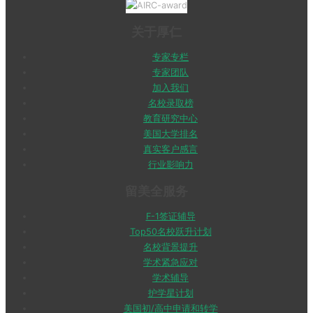
关于厚仁
专家专栏
专家团队
加入我们
名校录取榜
教育研究中心
美国大学排名
真实客户感言
行业影响力
留美全服务
F-1签证辅导
Top50名校跃升计划
名校背景提升
学术紧急应对
学术辅导
护学星计划
美国初/高中申请和转学