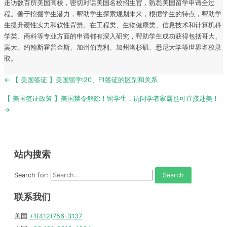
走访数百所美国高校，密切对话美国名校招生官，熟悉美国留学申请全过
程。善于挖掘学生潜力，帮助学生探索规划未来，根据学生的特点，帮助学
生提升硬性实力和软性背景。在工程类、生物健康类、信息技术和计算机科
学类、商科等专业方面的申请都有深入研究，帮助学生成功获得包括哥大、
宾大、约翰斯霍普金斯、加州伯克利、加州洛杉矶、悉尼大学等世界名校录
取。
Post
← 【 美国签证 】美国留学I20、F1签证的区别和关系
navigation
【 美国签证政策 】美国禁令解除！留学生，访问学者家属也可直接赴美！
→
站内搜索
Search for:
联系我们
美国
+1(412)756-3137