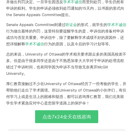
并做出判罚决定。一旦学生因违反
学术不诚信
而受到处罚，学生仍然有
申诉的权利。学生的申诉必须
收到处罚通知的15天内，以书面的形式向
the Senate Appeals Committee提出
。
Senate Appeals Committee则通过
听证会
的形式，就学生的
学术不诚信
行为做出最终的判罚，这里特别要提醒学生的是，申诉信的准备对申诉
成功与否至关重要。申诉信中，除了要解释学术成绩不好的原因外，还
想详细解释
学术不诚信
行为的原因，以及今后的学习计划等等。
总的来说，University of Ottawa的学术相关要求跟众多的美国高校差不
多。但是由于很多同学还是由于不熟悉加拿大大学对于申诉的处理流程
错过了申诉时间，也有同学因为申诉不当导致无奈离开McGill
University。
厚仁教育接触过不少在University of Ottawa经历了一些考验的学生，并
帮助他们走出了学术困境。所以University of Ottawa的小伙伴们，有任
何学习上或是生活上的困难和疑惑，都
可以咨询厚仁教育
，我们北美留
学生学术紧急应对中心是您留学道路上的保护伞！
点击7x24全天在线咨询