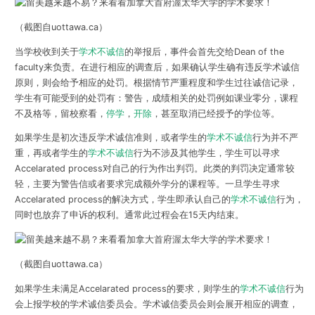
（截图自uottawa.ca）
当学校收到关于
学术不诚信
的举报后，事件会首先交给Dean of the
faculty来负责。在进行相应的调查后，如果确认学生确有违反学术诚信
原则，则会给予相应的处罚。根据情节严重程度和学生过往诚信记录，
学生有可能受到的处罚有：
警告，成绩相关的处罚例如课业零分，课程
不及格等，留校察看，
停学
，
开除
，甚至取消已经授予的学位
等。
如果学生是初次违反学术诚信准则，或者学生的
学术不诚信
行为并不严
重，再或者学生的
学术不诚信
行为不涉及其他学生，学生可以
寻求
Accelarated process对自己的行为作出判罚
。此类的判罚决定通常较
轻，主要为警告信或者要求完成额外学分的课程等。一旦学生寻求
Accelarated process的解决方式，学生即承认自己的
学术不诚信
行为，
同时也放弃了申诉的权利。通常此过程会在15天内结束。
（截图自uottawa.ca）
如果学生未满足Accelarated process的要求，则学生的
学术不诚信
行为
会上报学校的学术诚信委员会。学术诚信委员会则会展开相应的调查，