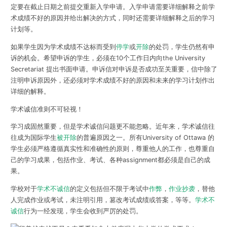
定要在截止日期之前提交重新入学申请。入学申请需要详细解释之前学
术成绩不好的原因并给出解决的方式，同时还需要详细解释之后的学习
计划等。
如果学生因为学术成绩不达标而受到
停学
或
开除
的处罚，学生仍然有申
诉的机会。希望申诉的学生，必须
在10个工作日内
向the University
Secretariat 提出书面申请。申诉信对申诉是否成功至关重要，信中除了
注明申诉原因外，还必须对学术成绩不好的原因和未来的学习计划作出
详细的解释。
学术诚信准则不可轻视！
学习成固然重要，但是学术诚信问题更不能忽略。近年来，
学术诚信往
往成为国际学生
被开除
的普遍原因之一
。所有University of Ottawa 的
学生必须严格遵循真实性和准确性的原则，尊重他人的工作，也尊重自
己的学习成果，包括作业、考试、各种assignment都必须是自己的成
果。
学校对于
学术不诚信
的定义包括但不限于
考试中
作弊
，
作业抄袭
，替他
人完成作业或考试，未注明引用，篡改考试成绩或答案
，等等。
学术不
诚信
行为一经发现，学生会收到严厉的处罚。