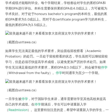
学术成绩才能顺利毕业。每个学期结束，学校都会对学生的累积GPA和
学期GPA进行评估。本科生需要保持累积GPA在
4.0或以上，方可被视为
学术良好
。对于处于honours bachelor‘s program的本科生，最低的累
积
GPA要求为5.0或以上
。而对于在certificate program学习的本科生，
最低的累积GPA为3.5或以上
。
（截图自uottawa.ca）
如果学生无法满足最低的学术要求，则会面临
留校察看（Academic
Probation）
的处罚。一旦处于留校察看的状态，学生虽然可以继续留校
学习，但是必须尽快提高学术成绩，以避免更加严厉的学术处罚。如果
学生无法满足最低的学术要求，累积GPA在3.0或以下，则会被学校
停学
（Withdrawal from the faulty）
。
停学
时间通常为至少一个学期。
（截图自uottawa.ca）
一旦学生被
停学
，对于国际学生来讲，通常需要转学至其他高校来提高
自己的学术成绩。在
停学
期满后，学生可以申请
重新入学
（
Readmission
）
。这里要特别注意的是，希望申请重新入学的学生，一