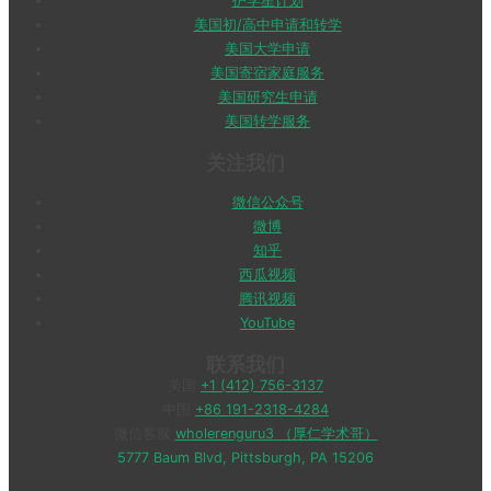
护学星计划
美国初/高中申请和转学
美国大学申请
美国寄宿家庭服务
美国研究生申请
美国转学服务
关注我们
微信公众号
微博
知乎
西瓜视频
腾讯视频
YouTube
联系我们
美国
+1 (412) 756-3137
中国
+86 191-2318-4284
微信客服
wholerenguru3 （厚仁学术哥）
5777 Baum Blvd, Pittsburgh, PA 15206