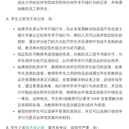
或在大学的任何学院或学院有任何学术不端行为的记录，并将通
知教职员工和学生。
A. 学生之前无不良记录，则：
如果学生承认学术不端行为，但从未签署解决协议或不存在波士
顿大学被认定犯有学术不端行为，教职人员可以请求指定院长的
授权，通过评分处罚的方式处罚学生并在课程中包括不及格的成
绩。教员将向指定院长提出评分处罚建议。
指定院长可酌情考虑违规的性质，向教职员工授予书面许可，与
学生就评分处罚达成协议，以代替学术行为委员会的诉讼程序。
如果收到此类许可，教师将告知学生同意评分处罚的选项。如果
学生选择此选项，教师和学生之间的协议必须通过学生和教师会
议并签署解决来正式确定。在签署解决协议表之前，必须告知学
生，通过签署该表格，他们将对学术不端行为承担责任，并且他
们可能必须在研究生院申请、律师协会申请或其他形式中报告这
一事实。这种情况。学生和/或教师可以要求 DAIR 在签署解决协
议表期间在场，为教师和学生提供建议和/或作为资源。
被指控的学生可以选择不签署此类协议，并且可以选择行使由学
术行为委员会审理其案件的权利。
B. 学生之前
有不良记录
、案件有争议、或情节严重，则：