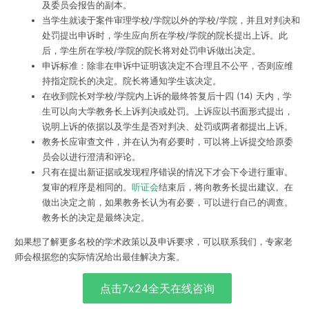
及委员会报告的副本。
当学生就读于案件审理学校/学院以外的学校/学院，并且对判决和
处罚提出申诉时，学生应向所在学校/学院的院长提出上诉。此
后，学生所在学校/学院的院长将对处罚申诉做出决定。
申诉标准：除非在申诉中证明该决定不合理且不公平，否则应维
持指定院长的决定。院长将通知学生该决定。
在收到院长对学校/学院内上诉的最终答复后十四 (14) 天内，学
生可以向大学教务长上诉判决或处罚。上诉应以书面形式提出，
说明上诉的依据以及学生是否对判决、处罚或两者都提出上诉。
教务长应审查文件，并在认为有必要时，可以将上诉提交给原委
员会以进行澄清和评论。
只有在提出新证据或发现程序错误的情况下才会下令进行重审。
复审的程序是相同的。
听证会
结束后，将向教务长提出建议。在
做出决定之前，如果教务长认为有必要，可以进行自己的调查。
教务长的决定是最终决定。
如果想了解更多名校的学术政策以及申诉要求，可以联系我们，专家老
师会根据您的实际情况给出最佳解决方案。
点击7x24全天在线咨询