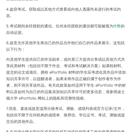
4.盗窃考试。窃取或以其他方式查看或向他人透露尚未进行的考试内
容。
5.考试期间未经授权的通信。任何未经授权的通信都可能被视为
作弊
的
自动证据。
6.故意允许其他学生将自己的作品当作他们自己的作品来展示。这包括
以下行为：
向其他学生提供自己的作业副本，或向第三方提供出售或以其他方式共
享此类材料（包括但不限于作业、考试和考试解决方案）如课程材料、
提交的论文或项目。拥有 ePortfolio 材料的学生应考虑在其作品中添加
知识共享许可，以提醒读​​者，如果未将作品正确归属于创作者作为作
者，则不得共享该作品。有关此政策如何适用于学生 ePortfolio 中的材
料以及如何为自己的作品集添加知识共享许可的更多信息，请参阅波士
顿大学 ePortfolio 网站上的隐私和完整性指南。
7.伪造、篡改或故意滥用分级考试、测验、成绩列表或官方记录/文件，
包括但不限于任何机构的成绩单、推荐信、学位证书、考试、测验或提
交后的其他作品。
8.在与波士顿大学社区成员的任何互动或任何学术工作中使用虚假的身