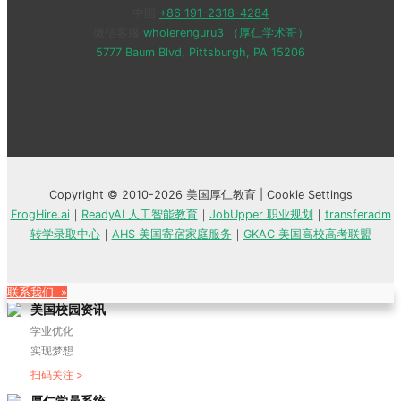
中国
+86 191-2318-4284
微信客服
wholerenguru3 （厚仁学术哥）
5777 Baum Blvd, Pittsburgh, PA 15206
Copyright © 2010-2026 美国厚仁教育 |
Cookie Settings
FrogHire.ai
｜
ReadyAI 人工智能教育
｜
JobUpper 职业规划
｜
transferadm
转学录取中心
｜
AHS 美国寄宿家庭服务
｜
GKAC 美国高校高考联盟
联系我们 »
美国校园资讯
学业优化
实现梦想
扫码关注 >
厚仁学员系统