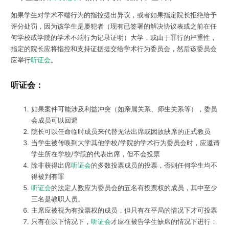
如果学生对学术不端行为的指控提出异议，或者如果指定院长拒绝给予
评分处罚，因为该学生是屡犯者（现有已签署的解决协议表或之前在任
何学校或学院的学术不端行为记录证明）大学，或由于罪行的严重性，
指定的院长应将指控和支持证据提交给学术行为委员会，然后该委员会
应举行
听证会
。
听证会：
如果案件可能涉及利益冲突（如亲属关系、师生关系等），委员
会成员可以回避
院长可以任命临时成员来代替无法出席或因故缺席的正式教员
当学生被传唤到大学其他学校/学院的学术行为委员会时，应邀请
学生所在学校/学院的代表出席，但不会投票
除非获得出席
听证会
的多数投票成员的投票，否则任何学生均不
得被判有罪
听证会
的法定人数应为委员会的五名有投票权的成员，其中至少
三名是教职人员。
主席应被视为有投票权的成员，但只有在平局的情况下才可投票
只有在以下情况下，
听证会
才应在被告学生缺席的情况下进行：