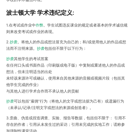
波士顿大学 学术违纪定义:
1.在考试或作业中
作弊
。学生试图违反课业的规定或者基本的学术诚信规
则来改变考试或作业的表现。
2.
抄袭
。将他人的作品或想法冒充为自己的；和/或使用他人的作品或想
法而不注明来源。
抄袭
包括但不限于以下行为：
抄袭
其他学生的考试答案
在任何口头或书面作品（印刷版或电子版）中复制或重述他人的作品或
想法，但未注明适当的出处
未经该来源许可或确认，使用来自其他来源的音频或视频片段（包括其
他学生完成的作业）
与其他人进行学术合作而不承认他人的贡献
抄袭
可以包括“雇佣”行为（将他人的文字或想法据为己有）或遗漏行为
（未承认/记录/注明文字或想法的来源或创造者）。
3.歪曲、伪造或捏造调查、实验、报告等数据，包括但不限于： 引用不
存在的作者；引用从未发生过的采访；引用未完成的实地工作；谎称参
加强制性课堂活动。