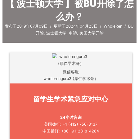
【 波士顿大学 】被BU开除了怎
么办？
发布于2019年07月09日
/
更新于2024年04月23日
/
WholeRen
/
BU
,
开除
,
波士顿大学
,
申诉
,
美国大学开除
微信客服
wholerenguru3 (厚仁学术哥）
留学生学术紧急应对中心
24小时咨询
美国拨打: +1 (412) 756-3137
中国拨打: +86 191-2318-4284