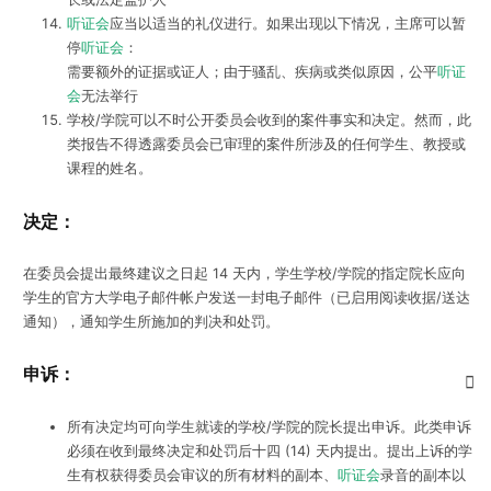
听证会
应当以适当的礼仪进行。如果出现以下情况，主席可以暂
停
听证会
：
需要额外的证据或证人；由于骚乱、疾病或类似原因，公平
听证
会
无法举行
学校/学院可以不时公开委员会收到的案件事实和决定。然而，此
类报告不得透露委员会已审理的案件所涉及的任何学生、教授或
课程的姓名。
决定：
在委员会提出最终建议之日起 14 天内，学生学校/学院的指定院长应向
学生的官方大学电子邮件帐户发送一封电子邮件（已启用阅读收据/送达
通知），通知学生所施加的判决和处罚。
申诉：
所有决定均可向学生就读的学校/学院的院长提出申诉。此类申诉
必须在收到最终决定和处罚后十四 (14) 天内提出。提出上诉的学
生有权获得委员会审议的所有材料的副本、
听证会
录音的副本以