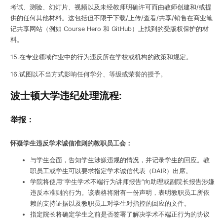
考试、测验、幻灯片、视频以及未经教师明确许可而由教师创建和/或提
供的任何其他材料。这包括但不限于下载/上传/查看/共享/销售在商业笔
记共享网站（例如 Course Hero 和 GitHub）上找到的受版权保护的材
料。
15.在专业领域作业中的行为违反所在学校或机构的政策和规定。
16.试图以不当方式影响任何学分、等级或荣誉的授予。
波士顿大学违纪处理流程:
举报：
怀疑学生违反学术诚信准则的教职员工会：
与学生会面，告知学生涉嫌违规的情况，并记录学生的回应。教
职员工或学生可以要求指定学术诚信代表（DAIR）出席。
学院将使用“学生学术不端行为讲师报告”向助理或副院长报告​​涉嫌
违反本准则的行为。该表格将附有一份声明，表明教职员工所依
赖的支持证据以及教职员工对学生对指控的回应的文件。
指定院长将确定学生之前是否签署了解决学术不端正行为的协议