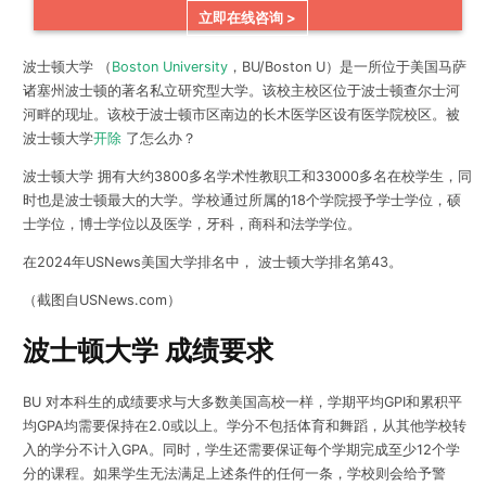
立即在线咨询 >
波士顿大学 （
Boston University
，BU/Boston U）是一所位于美国马萨
诸塞州波士顿的著名私立研究型大学。该校主校区位于波士顿查尔士河
河畔的现址。该校于波士顿市区南边的长木医学区设有医学院校区。被
波士顿大学
开除
了怎么办？
波士顿大学 拥有大约3800多名学术性教职工和33000多名在校学生，同
时也是波士顿最大的大学。学校通过所属的18个学院授予学士学位，硕
士学位，博士学位以及医学，牙科，商科和法学学位。
在2024年USNews美国大学排名中， 波士顿大学排名第43。
（截图自USNews.com）
波士顿大学 成绩要求
BU 对本科生的成绩要求与大多数美国高校一样，学期平均GPI和累积平
均GPA均需要保持在2.0或以上。学分不包括体育和舞蹈，从其他学校转
入的学分不计入GPA。同时，学生还需要保证每个学期完成至少12个学
分的课程。如果学生无法满足上述条件的任何一条，学校则会给予警