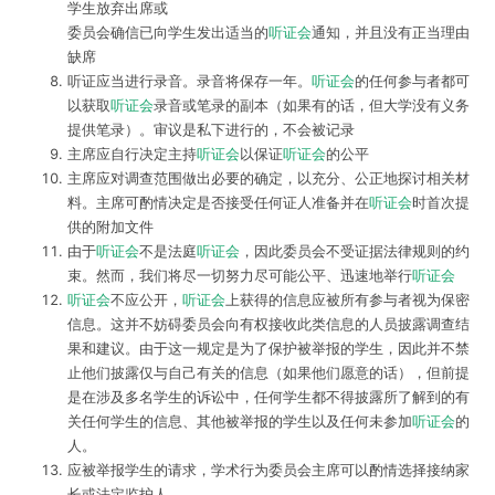
学生放弃出席或
委员会确信已向学生发出适当的
听证会
通知，并且没有正当理由
缺席
听证应当进行录音。录音将保存一年。
听证会
的任何参与者都可
以获取
听证会
录音或笔录的副本（如果有的话，但大学没有义务
提供笔录）。审议是私下进行的，不会被记录
主席应自行决定主持
听证会
以保证
听证会
的公平
主席应对调查范围做出必要的确定，以充分、公正地探讨相关材
料。主席可酌情决定是否接受任何证人准备并在
听证会
时首次提
供的附加文件
由于
听证会
不是法庭
听证会
，因此委员会不受证据法律规则的约
束。然而，我们将尽一切努力尽可能公平、迅速地举行
听证会
听证会
不应公开，
听证会
上获得的信息应被所有参与者视为保密
信息。这并不妨碍委员会向有权接收此类信息的人员披露调查结
果和建议。由于这一规定是为了保护被举报的学生，因此并不禁
止他们披露仅与自己有关的信息（如果他们愿意的话），但前提
是在涉及多名学生的诉讼中，任何学生都不得披露所了解到的有
关任何学生的信息、其他被举报的学生以及任何未参加
听证会
的
人。
应被举报学生的请求，学术行为委员会主席可以酌情选择接纳家
长或法定监护人