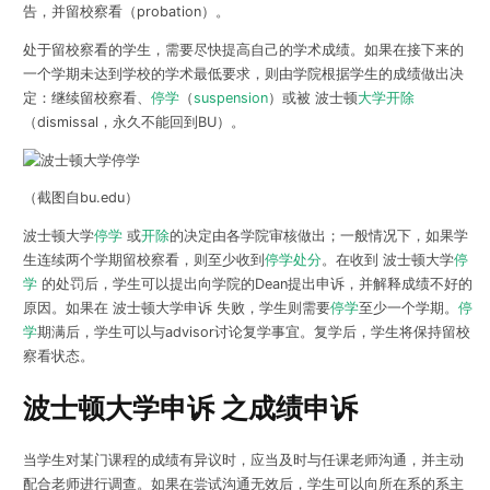
告，并留校察看（probation）。
处于留校察看的学生，需要尽快提高自己的学术成绩。如果在接下来的
一个学期未达到学校的学术最低要求，则由学院根据学生的成绩做出决
定：继续留校察看、
停学
（
suspension
）或被 波士顿
大学开除
（dismissal，永久不能回到BU）。
（截图自bu.edu）
波士顿大学
停学
或
开除
的决定由各学院审核做出；一般情况下，如果学
生连续两个学期留校察看，则至少收到
停学处分
。在收到 波士顿大学
停
学
的处罚后，学生可以提出向学院的Dean提出申诉，并解释成绩不好的
原因。如果在 波士顿大学申诉 失败，学生则需要
停学
至少一个学期。
停
学
期满后，学生可以与advisor讨论复学事宜。复学后，学生将保持留校
察看状态。
波士顿大学申诉 之成绩申诉
当学生对某门课程的成绩有异议时，应当及时与任课老师沟通，并主动
配合老师进行调查。如果在尝试沟通无效后，学生可以向所在系的系主