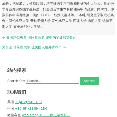
成长，挖掘潜力，长期跟踪，培养好的学习习惯和良好的个人品质。用心理
学专业知识挖掘学生特质，打造适合学生本身的独特申请品牌。同时对于少
数群体申请有经验，例如LGBTQ，残疾人群体等。 本科/研究生录取成功案
例：哥伦比亚大学 普林斯顿大学 哥伦比亚大学 西北大学 布朗大学 达特茅
斯大学 宾夕法尼亚大学等。
Post
← 美国厚仁教育 国际教育者 眼中的斐波那契数列
navigation
为什么 转录型大学 让美国人格外青睐？ →
站内搜索
Search for:
联系我们
美国
+1(412)756-3137
中国
+86 191-2318-4284
微信客服
wholerenguru3 （厚仁学术哥）