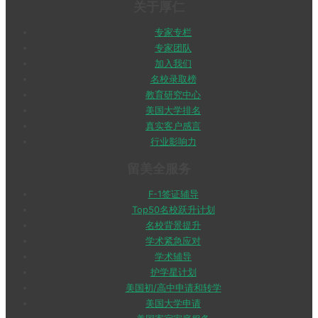
关于厚仁
专家专栏
专家团队
加入我们
名校录取榜
教育研究中心
美国大学排名
真实客户感言
行业影响力
留美全服务
F-1签证辅导
Top50名校跃升计划
名校背景提升
学术紧急应对
学术辅导
护学星计划
美国初/高中申请和转学
美国大学申请