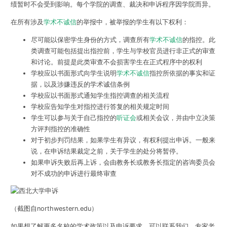
绩暂时不会受到影响。每个学院的调查、裁决和申诉程序因学院而异。
在所有涉及
学术不诚信
的举报中，被举报的学生有以下权利：
尽可能以保密学生身份的方式，调查所有
学术不诚信
的指控。此
类调查可能包括提出指控前，学生与学校官员进行非正式的审查
和讨论。前提是此类审查不会损害学生在正式程序中的权利
学校应以书面形式向学生说明
学术不诚信
指控所依据的事实和证
据，以及涉嫌违反的学术诚信条例
学校应以书面形式通知学生指控调查的相关流程
学校应告知学生对指控进行答复的相关规定时间
学生可以参与关于自己指控的
听证会
或相关会议，并由中立决策
方评判指控的准确性
对于初步判罚结果，如果学生有异议，有权利提出申诉。一般来
说，在申诉结果裁定之前，关于学生的处分将暂停。
如果申诉失败后再上诉，会由教务长或教务长指定的咨询委员会
对不成功的申诉进行最终审查
（截图自northwestern.edu）
如果想了解更多名校的学术政策以及申诉要求，可以联系我们，专家老