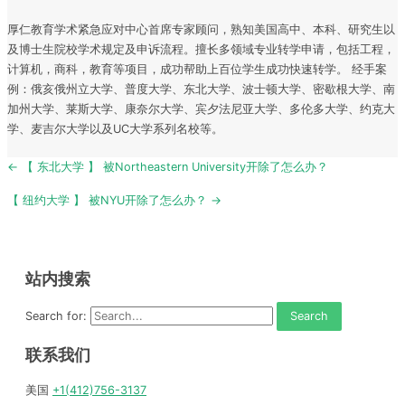
厚仁教育学术紧急应对中心首席专家顾问，熟知美国高中、本科、研究生以
及博士生院校学术规定及申诉流程。擅长多领域专业转学申请，包括工程，
计算机，商科，教育等项目，成功帮助上百位学生成功快速转学。 经手案
例：俄亥俄州立大学、普度大学、东北大学、波士顿大学、密歇根大学、南
加州大学、莱斯大学、康奈尔大学、宾夕法尼亚大学、多伦多大学、约克大
学、麦吉尔大学以及UC大学系列名校等。
Post
← 【 东北大学 】 被Northeastern University开除了怎么办？
navigation
【 纽约大学 】 被NYU开除了怎么办？ →
站内搜索
Search for:
联系我们
美国
+1(412)756-3137