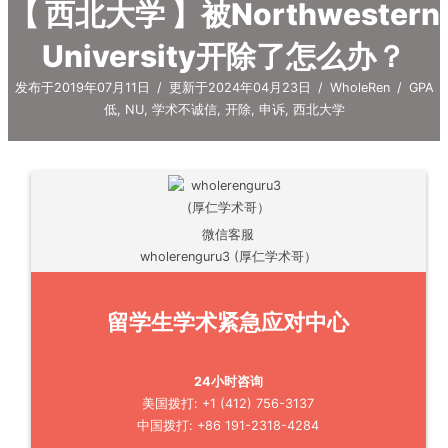
【 西北大学 】被Northwestern
University开除了怎么办？
发布于2019年07月11日
/
更新于2024年04月23日
/
WholeRen
/
GPA
低
,
NU
,
学术不诚信
,
开除
,
申诉
,
西北大学
微信客服
wholerenguru3 (厚仁学术哥）
留学生学术紧急应对中心
24小时咨询
美国拨打: +1 (412) 756-3137
中国拨打: +86 191-2318-4284