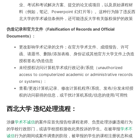
业、考试和考试解决方案、提交的论文或项目，以及原始课程材
料（例如，笔记、Powerpoint 幻灯片等）。这种行为除了违反西
北大学的学术诚信条例外，还可能违反大学有关版权保护的政策
伪造记录和官方文件（Falsification of Records and Official
Documents）:
更改影响学术记录的文件；在官方学术文件、成绩报告、许可
函、请愿书、删除/添加表格、身份证或其他官方大学文件上伪造
授权签名/伪造信息
未经授权访问计算机学术或行政记录/系统（unauthorized
access to computerized academic or administrative records
or systems）:
查看/更改计算机记录、修改计算机程序/系统、发布/分发未经授
权的访问获得的信息，或干扰计算机系统/信息的使用/可用性
西北大学 违纪处理流程：
涉嫌
学术不诚信
的案件应首先报告给课程老师、负责处理涉嫌违规行为
的学校行政部门，或该学校授权接收此类投诉的学生。在被举报
学术不
诚信
行为的期间或案件调查的阶段，被举报的学生的课程注册状态和成