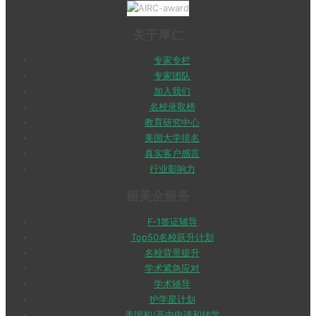
关于厚仁
专家专栏
专家团队
加入我们
名校录取榜
教育研究中心
美国大学排名
真实客户感言
行业影响力
留美全服务
F-1签证辅导
Top50名校跃升计划
名校背景提升
学术紧急应对
学术辅导
护学星计划
美国初/高中申请和转学