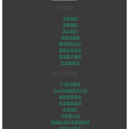
专家专栏
专家团队
加入我们
名校录取榜
教育研究中心
美国大学排名
真实客户感言
行业影响力
留美全服务
F-1签证辅导
Top50名校跃升计划
名校背景提升
学术紧急应对
学术辅导
护学星计划
美国初/高中申请和转学
美国大学申请
美国寄宿家庭服务
美国研究生申请