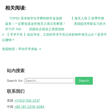
TOP50 美本留学生学费和助学金选择
【 海关入境 】秋季学期
返美！一定要知道这些海关入境注意事项！
美国提供带薪实习的大
学TOP 100
回国名企就业之美国选校
Post
← 【 学术不良 】临近毕业，之前的学术不良记录影响申请怎么办？是否可
navigation
以撤销？
美国校招 – 早动手早准备 →
站内搜索
Search for:
联系我们
美国
+1(412)756-3137
中国
+86 191-2318-4284
微信客服
wholerenguru3 （厚仁学术哥）