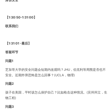
【1:30:50-1:31:00】
联系我们
【1:31:01
-最后】
答疑环节
问题1
芝加哥大学的安全问题会短期内改观吗？JHU，伯克利等周围是否也不
安全。近期炸弹恐怖是怎么回事？(UCLA，物理)
问题2
孩子在美国，平时该怎么保护自己？比如枪击这种情况。(宾州州立，生
物工程)
问题3
学生在街上遇到强劫如何应对和脱身？(NYU，金融)