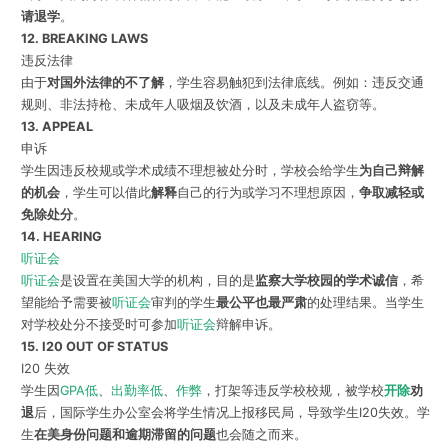
请退学
。
12. BREAKING LAWS
违反法律
由于
对国外法律的不了解
，学生容易触犯到法律底线。例如：违反交通
规则、非法持枪、未成年人吸烟及饮酒，以及未成年人盗窃等。
13. APPEAL
申诉
学生因违反校规或学术成绩不理想被处分时，学校会给学生
为自己辩解
的机会
，学生可以借此
解释
自己的行为或学习不理想原因，
争取减轻或
免除处分
。
14. HEARING
听证会
听证会
是设置在美国大学的机构，目的是
监察大学校园的学术诚信
，希
望能给予需要被
听证会
审判的学生
最公平也最严肃
的处理结果。当学生
对学校处分不接受时可参加
听证会
辩解申诉。
15. I20 OUT OF STATUS
I20 失效
学生因
GPA低
、
出勤率低
、
作弊
，打架等违反学校校规，被学校
开除
劝
退
后，国际学生办公室会将学生情况上报移民局，导致学生I20失效。学
生
在美身份问题和逾期滞留的问题
也会随之而来。