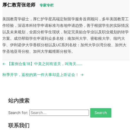
厚仁教育张老师
专家专栏
美国教育学硕士，厚仁护学星高端定制留学服务首席顾问，多年美国教育工
作经验，深谙本科转学申请标准与各地申请趋势，善于根据学生的实际情况
以及未来规划，全面分析学生现状，制定完美贴合学业以及职业规划的转学
方案。成功帮助学生申请到众多名校：南加州大学、密歇根大学、纽约大
学、伊利诺伊大学香槟分校以及UC系列名校：加州大学尔湾分校、加州大
学圣地亚哥分校、加州大学戴维斯分校等。
Post
← 【案例合集18】中美之间有道关，叫海关……
navigation
秋季开学，返校的第一件大事却是上听证会！ →
站内搜索
Search for:
联系我们