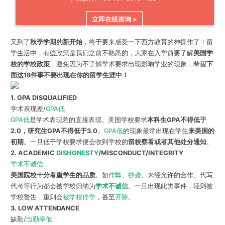
立即在线咨询 >
又到了
秋季学期的新开始
，终于要来感受一下西方教育的神操作了！留
学生活中，有些政策是我们之前不熟悉的，大家在入学前要了解
美国学
校的学校政策
，避免因为不了解学术要求出现影响学业的现象，希望
下
面这18件事不要出现在你的留学生涯中！
1. GPA DISQUALIFIED
学术表现差/
GPA低
GPA低
是学术表现差的直接表现。美国学校要求
本科生GPA不得低于
2.0，研究生GPA不得低于3.0
。
GPA低
的现象最常出现在学生
来美国的
初期
。一旦低于学校要求便会收到学校的
留校察看或者其他处分通知
。
2. ACADEMIC
DISHONESTY
/MISCONDUCT/INTEGRITY
学术不诚信
美国院校十分看重学生的品质
。如
作弊
、
抄袭
、未经允许的合作、代写
代考等行为都会被学校归纳为
学术不诚信
。一旦出现此类事件，轻则被
学校警告，重则会
被学校停学
，甚至
开除
。
3. LOW ATTENDANCE
缺勤/
出勤率低