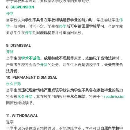
给予留校察看通知，要根据各学校政策的要求划分。
8.
SUSPENSION
停学
当学校认为
学生不具备在学校继续进行学业的能力时
，学生会让学生
停
学
一段时间，时间不定。学生在
停学
后
可申请回原学校学习
。个别学校
要求学生在
停学
期间
表现优异
才可重新回原校。
9. DISMISSAL
开除
当学生因
学术不诚信
、成绩持续不理想等
原因，或
触犯了当地法律
时，
严重者学校将会给予
开除
的处分。即学生不再是该校学生，
丢失在美合
法身份
。
10. PERMANENT DISMISSAL
永久开除
当学生因
违纪现象情结严重或该学校认为学生不具备在该校毕业的能力
将会被
永久开除
，其在校学习的权利被
永久冻结
。将来不可
readmission
回原校继续读书。
11. WITHDRAWAL
退学
当学生因为身体或者精神原因，不能继续学业，学生可以
自愿向学校申