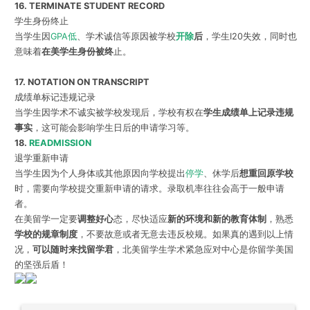
16. TERMINATE STUDENT RECORD
学生身份终止
当学生因
GPA低
、学术诚信等原因被学校
开除
后
，学生I20失效，同时也
意味着
在美学生身份被终
止。
17. NOTATION ON TRANSCRIPT
成绩单标记违规记录
当学生因学术不诚实被学校发现后，学校有权在
学生成绩单上记录违规
事实
，这可能会影响学生日后的申请学习等。
18.
READMISSION
退学重新申请
当学生因为个人身体或其他原因向学校提出
停学
、休学后
想重回原学校
时，需要向学校提交重新申请的请求。录取机率往往会高于一般申请
者。
在美留学一定要
调整好心
态，尽快适应
新的环境和新的教育体制
，熟悉
学校的规章制度
，不要故意或者无意去违反校规。如果真的遇到以上情
况，
可以随时来找留学君
，北美留学生学术紧急应对中心是你留学美国
的坚强后盾！