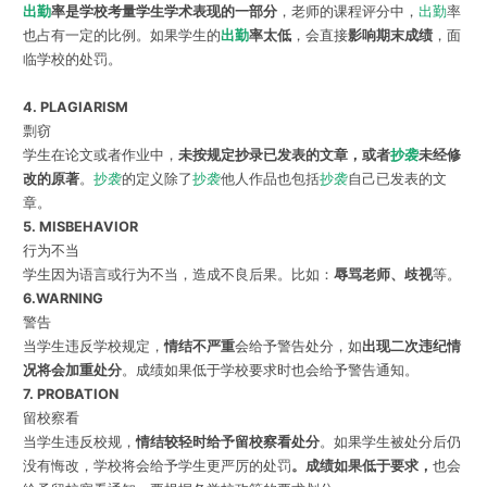
出勤
率是学校考量学生学术表现的一部分
，老师的课程评分中，
出勤
率
也占有一定的比例。如果学生的
出勤
率太低
，会直接
影响期末成绩
，面
临学校的处罚。
4. PLAGIARISM
剽窃
学生在论文或者作业中，
未按规定抄录已发表的文章，或者
抄袭
未经修
改的原著
。
抄袭
的定义除了
抄袭
他人作品也包括
抄袭
自己已发表的文
章。
5. MISBEHAVIOR
行为不当
学生因为语言或行为不当，造成不良后果。比如：
辱骂老师、歧视
等。
6.WARNING
警告
当学生违反学校规定，
情结不严重
会给予警告处分，如
出现二次违纪情
况将会加重处分
。成绩如果低于学校要求时也会给予警告通知。
7. PROBATION
留校察看
当学生违反校规，
情结较轻时给予留校察看处分
。如果学生被处分后仍
没有悔改，学校将会给予学生更严厉的处罚
。成绩如果低于要求，
也会