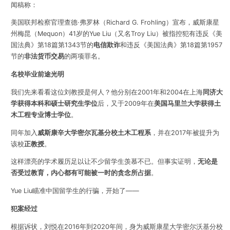
闻稿称：
美国联邦检察官理查德·弗罗林（Richard G. Frohling）宣布，威斯康星
州梅昆（Mequon）41岁的Yue Liu（又名Troy Liu）被指控犯有违反《美
国法典》第18篇第1343节的
电信欺诈
和违反《美国法典》第18篇第1957
节的
非法货币交易
的两项罪名。
名校毕业前途光明
我们先来看看这位刘教授是何人？
他分别在2001年和2004在上海
同济大
学
获得本科和硕士研究生学位
后，又于2009年在
美国
马里兰大学获得土
木工程专业博士学位
。
同年加入
威斯康辛大学密尔瓦基分校土木工程系
，并在2017年被提升为
该校
正教授
。
这样漂亮的学术履历足以让不少留学生羡慕不已。
但事实证明，
无论是
否受过教育，内心都有可能被一时的贪念所占据
。
Yue Liu瞄准中国留学生的行骗，开始了——
犯案经过
根据诉状，刘悦在2016年到2020年间，身为威斯康星大学密尔沃基分校