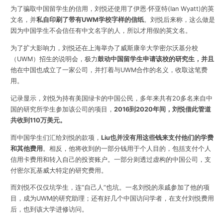
为了骗取中国留学生的信用，刘悦还使用了伊恩·怀亚特(Ian Wyatt)的英
文名，并
私自印刷了带有UWM学校字样的信纸
。刘悦后来称，这么做是
因为中国学生不会信任有中文名字的人，所以才用假的英文名。
为了扩大影响力，刘悦还在上海举办了威斯康辛大学密尔沃基分校
（UWM）招生的说明会，极力
鼓动中国留学生申请该校的研究生，并且
他在中国也成立了一家公司，并打着与UWM合作的名义，收取这笔费
用。
记录显示，刘悦为持有美国绿卡的中国公民，多年来共有20多名来自中
国的研究所学生参加该公司的项目，
2016到2020年间，刘悦借此管道
共收到110万美元。
而中国学生们汇给刘悦的款项，
Liu也并没有用这些钱来支付他们的学费
和其他费用
。相反，他将收到的一部分钱用于个人目的，包括支付个人
信用卡费用和转入自己的投资账户。一部分则透过虚构的中国公司，支
付密尔瓦基威大特定的研究费用。
而刘悦不仅仅坑学生，连“自己人”也坑。一名刘悦的亲戚参加了他的项
目，成为UWM的研究助理；还有好几个中国访问学者，在支付刘悦费用
后，也到该大学进修访问。