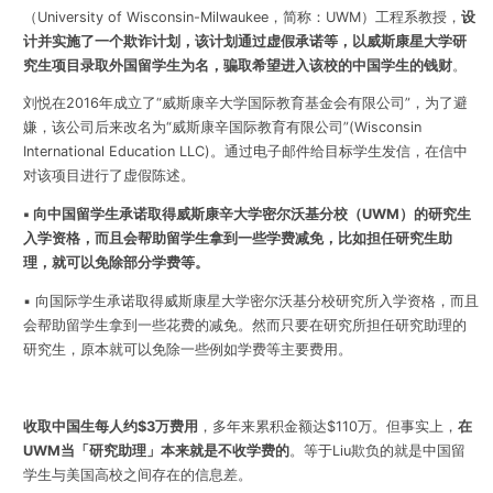
（University of Wisconsin-Milwaukee，简称：UWM）工程系教授，
设
计并实施了一个欺诈计划，该计划
通过虚假承诺等，以威斯康星大学研
究生项目录取外国留学生为名，骗取希望进入该校的中国学生的钱财
。
刘悦
在2016年成立了“威斯康辛大学国际教育基金会有限公司”，为了避
嫌，该公司后来改名为“威斯康辛国际教育有限公司”(Wisconsin
International Education LLC)。通过电子邮件给目标学生发信，在信中
对该项目进行了虚假陈述。
▪
向中国留学生承诺取得威斯康辛大学密尔沃基分校（UWM）的研究生
入学资格，而且会帮助留学生拿到一些学费减免，比如担任研究生助
理，就可以免除部分学费等。
▪ 向国际学生承诺取得威斯康星大学密尔沃基分校研究所入学资格，而且
会帮助留学生拿到一些花费的减免。然而只要在研究所担任研究助理的
研究生，原本就可以免除一些例如学费等主要费用。
收取中国生每人约$3万费用
，多年来累积金额达$110万。
但事实上，
在
UWM当「研究助理」本来就是不收学费的
。等于Liu欺负的就是中国留
学生与美国高校之间存在的信息差。