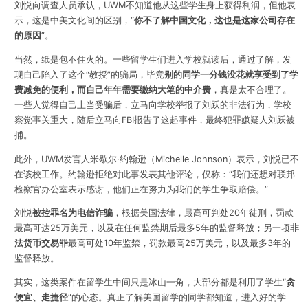
刘悦向调查人员承认，UWM不知道他从这些学生身上获得利润，但他表
示，这是中美文化间的区别，“
你不了解中国文化，这也是这家公司存在
的原因
”。
当然，纸是包不住火的。一些留学生们进入学校就读后，
通过了解，发
现自己陷入了这个“教授”的骗局，毕竟
别的同学一分钱没花就享受到了学
费减免的便利，而自己年年需要缴纳大笔的中介费
，真是太不合理了。
一些人觉得自己上当受骗后，立马向学
校举报了刘跃的非法行为，学校
察觉事关重大，随后立马向FBI报告了这起事件，最终犯罪嫌疑人刘跃被
捕。
此外，UWM发言人米歇尔·约翰逊（Michelle Johnson）表示，刘悦已不
在该校工作。约翰逊拒绝对此事发表其他评论，仅称：“我们还想对联邦
检察官办公室表示感谢，他们正在努力为我们的学生争取赔偿。”
刘悦
被控罪名为电信诈骗
，根据美国法律，
最高可判处20年徒刑，罚款
最高可达25万美元，
以及在任何监禁期后最多5年的监督释放；另一项
非
法货币交易罪
最高可处10年监禁，罚款最高25万美元
，以及最多3年的
监督释放。
其实，这类案件在留学生中间只是冰山一角，大部分都是利用了学生
“
贪
便宜、走捷径
”
的心态。真正了解美国留学的同学都知道，进入好的学