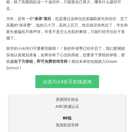
校，除了高额捐款这一个途径外，只能靠自己努力，哪有什么捷径可
走。
另外，还有一些
“保录”项目
，也是通过这种信息差骗取家长的信任，交了
高额的“保录费”，低的几十万，高则上百万，然后就没有然后了，学生和
家长被骗也不敢声张，毕竟不是怎么光彩的事情，只能打碎牙往肚子里
咽了。
留学的小伙伴们可要擦亮眼睛！！新的申请季已经开启了，我们要脚踏
实地认真规划准备，
如果你有了心仪的高校，想要拿下梦校的录取，那
就
点击下方按钮，即可免费咨询导师！
相信未来你也能踏入Dream
School！
点击7x24全天在线咨询
美国招生协会
AIRC权威认证
80位
美国双语导师