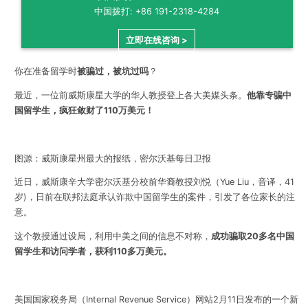
中国拨打: +86 191-2318-4284
立即在线咨询 >
你在准备留学时
被骗过，被坑过吗
？
最近，一位前威斯康星大学的华人教授登上各大美媒头条。
他靠专骗中
国留学生，疯狂敛财了110万美元！
图源：威斯康星州最大的报纸，密尔沃基每日卫报
近日，威斯康辛大学密尔沃基分校前华裔教授刘悦（
Yue Liu，音译，41
岁)
，日前在联邦法庭承认诈欺中国留学生的案件，引发了各位家长的注
意。
这个教授通过设局，利用中美之间的信息不对称，
成功骗取20多名中国
留学生和访问学者，获利110多万美元
。
美国国家税务局（Internal Revenue Service）网站2月11日发布的一个新