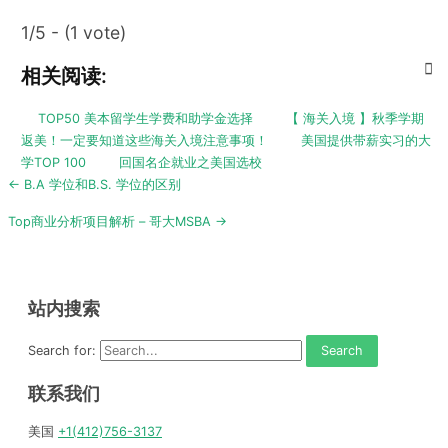
1/5 - (1 vote)
相关阅读:
TOP50 美本留学生学费和助学金选择
【 海关入境 】秋季学期
返美！一定要知道这些海关入境注意事项！
美国提供带薪实习的大
学TOP 100
回国名企就业之美国选校
Post
← B.A 学位和B.S. 学位的区别
navigation
Top商业分析项目解析 – 哥大MSBA →
站内搜索
Search for:
联系我们
美国
+1(412)756-3137