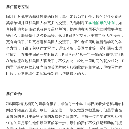
厚仁辅导过程:
同时针对他英语基础较差的问题，厚仁老师为了让他更快的记住更多的
英语单词并且和美国人有更多的交流，为他制定了
实地辅导的计划
，如
直接带他去超市教他各种食品的单词，提醒他在美国买东西时需要注意
些什么，哪些是生活必备品等。这让R同学的英文水平有了很大的提高，
更有自信了并且更愿意和美国人交流了。厚仁老师同时监督他学习的各
个方面，开设了包括作文写作，逻辑分析，美国文化等一系列课程来进
行辅导。在来美国的一年时间内，R同学已经从一字一句的艰难交流到现
在能够流利地和美国人聊天了，不仅如此，经过一段时间的朝夕相处，R
同学已经把厚仁老师当做在美国的家人般彼此信任和交流，他在写作的
时候，经常把厚仁老师写作对自己帮助最大的人。
厚仁寄语:
和R同学情况相同的同学有很多，相信每一个学生都怀揣着梦想和期待来
到这个陌生的国度。厚仁一直坚信，一纸文凭固然很重要，但是学生在
最青葱的岁月里获得全面的发展是更珍贵的。与每一位同学建立相互信
任的关系是帮助他们最重要的第一步，厚仁的责任不仅仅是帮助他们提