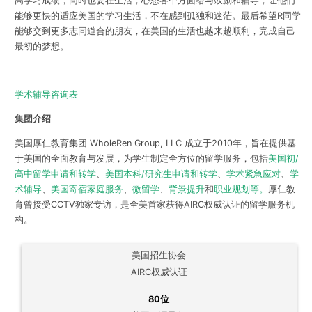
高学习成绩，同时也要在生活，心态各个方面给与鼓励和辅导，让他们
能够更快的适应美国的学习生活，不在感到孤独和迷茫。最后希望R同学
能够交到更多志同道合的朋友，在美国的生活也越来越顺利，完成自己
最初的梦想。
学术辅导咨询表
集团介绍
美国厚仁教育集团 WholeRen Group, LLC 成立于2010年，旨在提供基
于美国的全面教育与发展，为学生制定全方位的留学服务，包括
美国初/
高中留学申请和转学
、
美国本科/研究生申请和转学
、
学术紧急应对
、
学
术辅导
、
美国寄宿家庭服务
、
微留学
、
背景提升
和
职业规划等。
厚仁教
育曾接受CCTV独家专访，是全美首家获得AIRC权威认证的留学服务机
构。
美国招生协会
AIRC权威认证
80位