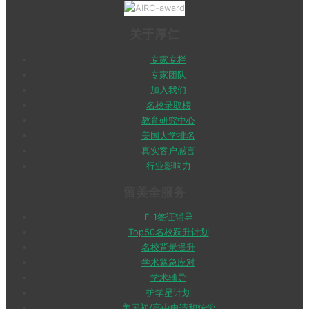
关于厚仁
专家专栏
专家团队
加入我们
名校录取榜
教育研究中心
美国大学排名
真实客户感言
行业影响力
留美全服务
F-1签证辅导
Top50名校跃升计划
名校背景提升
学术紧急应对
学术辅导
护学星计划
美国初/高中申请和转学