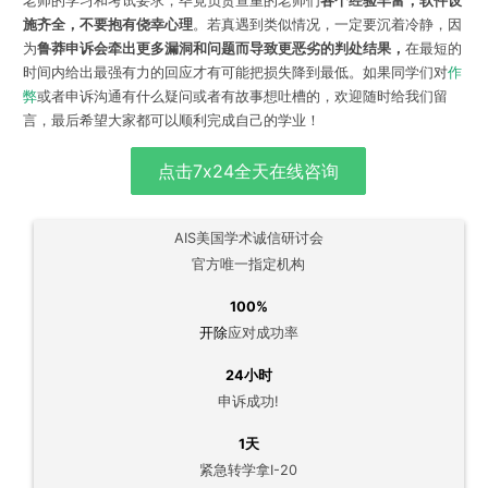
老师的学习和考试要求，毕竟负责查重的老师们
各个经验丰富，软件设
施齐全，不要抱有侥幸心理
。若真遇到类似情况，一定要沉着冷静，因
为
鲁莽申诉会牵出更多漏洞和问题而导致更恶劣的判处结果，
在最短的
时间内给出最强有力的回应才有可能把损失降到最低。如果同学们对
作
弊
或者申诉沟通有什么疑问或者有故事想吐槽的，欢迎随时给我们留
言，最后希望大家都可以顺利完成自己的学业！
点击7x24全天在线咨询
AIS美国学术诚信研讨会
官方唯一指定机构
100%
开除
应对成功率
24小时
申诉成功!
1天
紧急转学拿I-20