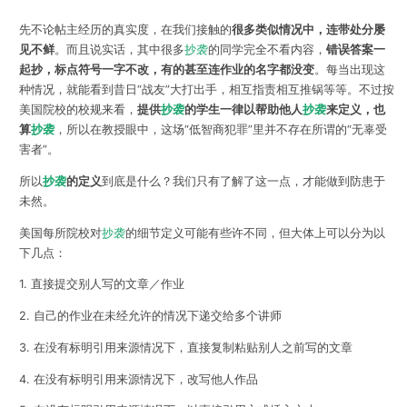
先不论帖主经历的真实度，在我们接触的
很多类似情况中，连带处分屡
见不鲜
。而且说实话，其中很多
抄袭
的同学完全不看内容，
错误答案一
起抄，标点符号一字不改，有的甚至连作业的名字都没变
。每当出现这
种情况，就能看到昔日“战友”大打出手，相互指责相互推锅等等。不过按
美国院校的校规来看，
提供
抄袭
的学生一律以帮助他人
抄袭
来定义，也
算
抄袭
，所以在教授眼中，这场“低智商犯罪”里并不存在所谓的“无辜受
害者”。
所以
抄袭
的定义
到底是什么？我们只有了解了这一点，才能做到防患于
未然。
美国每所院校对
抄袭
的细节定义可能有些许不同，但大体上可以分为以
下几点：
1. 直接提交别人写的文章／作业
2. 自己的作业在未经允许的情况下递交给多个讲师
3. 在没有标明引用来源情况下，直接复制粘贴别人之前写的文章
4. 在没有标明引用来源情况下，改写他人作品