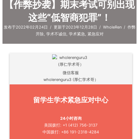
【作弊抄袭】期末考试可别出现
这些“低智商犯罪”！
发布于2022年02月24日
/
更新于2023年12月28日
/
WholeRen
/
作弊
开除
,
学术不诚信
,
学术紧急
,
紧急应对
微信客服
wholerenguru3 (厚仁学术哥）
留学生学术紧急应对中心
24小时咨询
美国拨打: +1 (412) 756-3137
中国拨打: +86 191-2318-4284