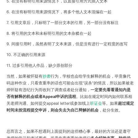
5. 在没有标明引用来源情况下，以直接引用方式插入文本
6. 在没有标明引用来源情况下，将多个他人文本混编在一起
7. 引用文章后，只标明了一部分文本的引用，另一部分没有标注
8. 将引用的文本和未标明引用的文本杂糅在一起
9. 间接引用时，虽然表明了文本来源，但是没有进行一定程度的改写
10. 不正确的引用来源
11. 过多引用他人作品，缺少原创部分
当然，如果被怀疑有
抄袭
行为，学校也会给学生解释的机会，毕竟像代
码这种作业，只看查重率的话也可能会出现“误杀”的情况，所以如果被老
师怀疑有违纪行为而收到了调查或者处分通知，
一定要先看看通知内是
否有解释的机会或者Appeal申诉的流程
。比如在规定时间内如何联系相
关老师沟通、如何提交appeal letter或参加线上
听证会
等。如果
超过规定
时间未按流程提交申诉，则会失去为自己辩解的机会
，处分生效。
总而言之，如果不想遇到上面提到的这些糟心事，最好的方法还是遵守