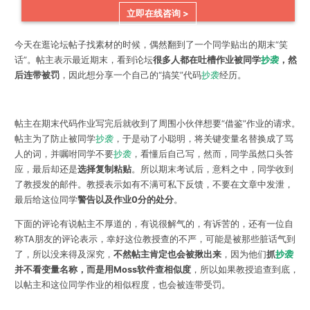
立即在线咨询 >
今天在逛论坛帖子找素材的时候，偶然翻到了一个同学贴出的期末“笑
话”。帖主表示最近期末，看到论坛
很多人都在吐槽作业被同学
抄袭
，然
后连带被罚
，因此想分享一个自己的“搞笑”代码
抄袭
经历。
帖主在期末代码作业写完后就收到了周围小伙伴想要“借鉴”作业的请求。
帖主为了防止被同学
抄袭
，于是动了小聪明，将关键变量名替换成了骂
人的词，并嘱咐同学不要
抄袭
，看懂后自己写，然而，同学虽然口头答
应，最后却还是
选择复制粘贴
。所以期末考试后，意料之中，同学收到
了教授发的邮件。教授表示如有不满可私下反馈，不要在文章中发泄，
最后给这位同学
警告以及作业0分的处分
。
下面的评论有说帖主不厚道的，有说很解气的，有诉苦的，还有一位自
称TA朋友的评论表示，幸好这位教授查的不严，可能是被那些脏话气到
了，所以没来得及深究，
不然帖主肯定也会被揪出来
，因为他们
抓
抄袭
并不看变量名称，而是用Moss软件查相似度
，所以如果教授追查到底，
以帖主和这位同学作业的相似程度，也会被连带受罚。