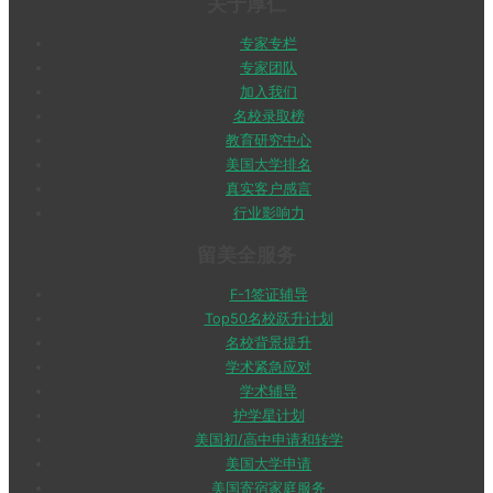
关于厚仁
专家专栏
专家团队
加入我们
名校录取榜
教育研究中心
美国大学排名
真实客户感言
行业影响力
留美全服务
F-1签证辅导
Top50名校跃升计划
名校背景提升
学术紧急应对
学术辅导
护学星计划
美国初/高中申请和转学
美国大学申请
美国寄宿家庭服务