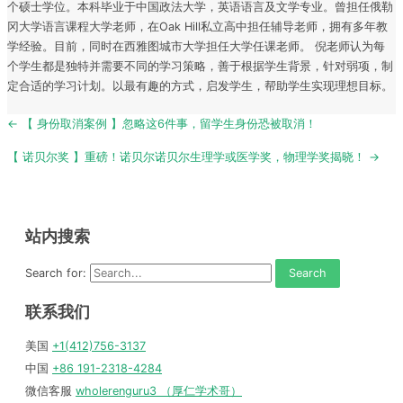
个硕士学位。本科毕业于中国政法大学，英语语言及文学专业。曾担任俄勒
冈大学语言课程大学老师，在Oak Hill私立高中担任辅导老师，拥有多年教
学经验。目前，同时在西雅图城市大学担任大学任课老师。 倪老师认为每
个学生都是独特并需要不同的学习策略，善于根据学生背景，针对弱项，制
定合适的学习计划。以最有趣的方式，启发学生，帮助学生实现理想目标。
Post
← 【 身份取消案例 】忽略这6件事，留学生身份恐被取消！
navigation
【 诺贝尔奖 】重磅！诺贝尔诺贝尔生理学或医学奖，物理学奖揭晓！ →
站内搜索
Search for:
联系我们
美国
+1(412)756-3137
中国
+86 191-2318-4284
微信客服
wholerenguru3 （厚仁学术哥）