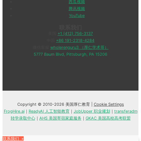
西瓜视频
腾讯视频
YouTube
联系我们
美国
+1 (412) 756-3137
中国
+86 191-2318-4284
微信客服
wholerenguru3 （厚仁学术哥）
5777 Baum Blvd, Pittsburgh, PA 15206
Copyright © 2010-2026 美国厚仁教育 |
Cookie Settings
FrogHire.ai
｜
ReadyAI 人工智能教育
｜
JobUpper 职业规划
｜
transferadm
转学录取中心
｜
AHS 美国寄宿家庭服务
｜
GKAC 美国高校高考联盟
联系我们 »