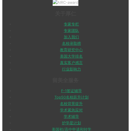
关于厚仁
专家专栏
专家团队
加入我们
名校录取榜
教育研究中心
美国大学排名
真实客户感言
行业影响力
留美全服务
F-1签证辅导
Top50名校跃升计划
名校背景提升
学术紧急应对
学术辅导
护学星计划
美国初/高中申请和转学