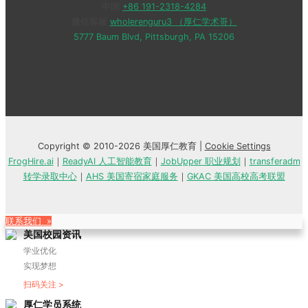
中国
+86 191-2318-4284
微信客服
wholerenguru3 （厚仁学术哥）
5777 Baum Blvd, Pittsburgh, PA 15206
Copyright © 2010-2026 美国厚仁教育 |
Cookie Settings
FrogHire.ai
｜
ReadyAI 人工智能教育
｜
JobUpper 职业规划
｜
transferadm
转学录取中心
｜
AHS 美国寄宿家庭服务
｜
GKAC 美国高校高考联盟
联系我们 »
美国校园资讯
学业优化
实现梦想
扫码关注 >
厚仁学员系统