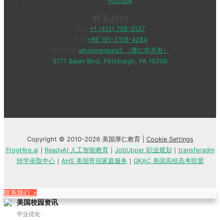
YouTube
联系我们
美国
+1 (412) 756-3137
中国
+86 191-2318-4284
微信客服
wholerenguru3 （厚仁学术哥）
5777 Baum Blvd, Pittsburgh, PA 15206
Copyright © 2010-2026 美国厚仁教育 |
Cookie Settings
FrogHire.ai
｜
ReadyAI 人工智能教育
｜
JobUpper 职业规划
｜
transferadm
转学录取中心
｜
AHS 美国寄宿家庭服务
｜
GKAC 美国高校高考联盟
联系我们 »
美国校园资讯
学业优化