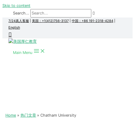
Skip to content
Search...
7/24真人客服
|
美国：+1(412)756-3137
|
中国：+86 191-2318-4284
|
English
Main Menu
Home
热门文章
Chatham University