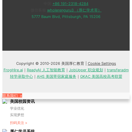
中国
+86 191-2318-4284
微信客服
wholerenguru3 （厚仁学术哥）
5777 Baum Blvd, Pittsburgh, PA 15206
Copyright © 2010-2026 美国厚仁教育 |
Cookie Settings
FrogHire.ai
｜
ReadyAI 人工智能教育
｜
JobUpper 职业规划
｜
transferadm
转学录取中心
｜
AHS 美国寄宿家庭服务
｜
GKAC 美国高校高考联盟
联系我们 »
美国校园资讯
学业优化
实现梦想
扫码关注 >
厚仁学员系统