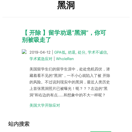
黑洞
【 开除 】留学劝退“黑洞”，你可
别被吸走了
2019-04-12
|
GPA低
,
劝退
,
处分
,
学术不诚信
,
学术紧急应对
|
WholeRen
美国留学生们的留学生涯中，处处危机四伏，潜
藏着看不见的“黑洞”，一不小心就陷入了被 开除
的风险。不过说到现实中的黑洞，最近人类历史
上首张黑洞照片已被曝光！呃？？？左边的“黑
洞”和右边的有点……和想象中的不大一样呢？
美国大学开除应对
站内搜索