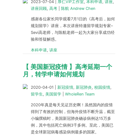
2023-07-04
|
厚仁VIP工作室
,
本科申请
,
讲座
,
讲座回顾
,
高考
|
陈航 Andrew Chen
感谢各位家长同学观看7月1日的《高考后，如何
规划留学》讲座，本次讲座特邀留学规划专家–
Sevi高老师，与陈航老师一起为大家分享成功经
验和答疑解惑。
本科申请
,
讲座
【 美国新冠疫情 】高考延期一个
月，转学申请如何规划
2020-04-01
|
新冠疫情
,
新冠肺炎
,
校园疫情
,
留学生
,
美国留学
|
WholeRen Team
2020年真是每天见证历史啊！虽然国内的疫情
得到了有效的控制，但海外疫情不断升温，截至
小编撰稿时，美国新冠肺炎确诊病例达15万多
例，其中包括死亡病例3千多例。至此，美国已
是全球新冠病毒感染病例最多的国家。