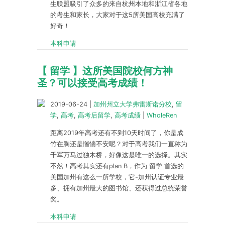
生联盟吸引了众多的来自杭州本地和浙江省各地
的考生和家长，大家对于这5所美国高校充满了
好奇！
本科申请
【 留学 】这所美国院校何方神
圣？可以接受高考成绩！
2019-06-24
|
加州州立大学弗雷斯诺分校
,
留
学
,
高考
,
高考后留学
,
高考成绩
|
WholeRen
距离2019年高考还有不到10天时间了，你是成
竹在胸还是惴惴不安呢？对于高考我们一直称为
千军万马过独木桥，好像这是唯一的选择。其实
不然！高考其实还有plan B，作为 留学 首选的
美国加州有这么一所学校，它-加州认证专业最
多、拥有加州最大的图书馆、还获得过总统荣誉
奖。
本科申请