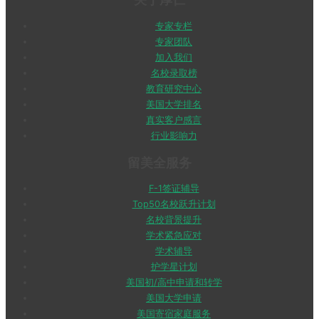
专家专栏
专家团队
加入我们
名校录取榜
教育研究中心
美国大学排名
真实客户感言
行业影响力
留美全服务
F-1签证辅导
Top50名校跃升计划
名校背景提升
学术紧急应对
学术辅导
护学星计划
美国初/高中申请和转学
美国大学申请
美国寄宿家庭服务