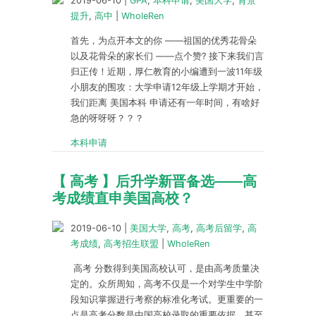
2019-06-10
|
GPA
,
本科申请
,
美国大学
,
背景
提升
,
高中
|
WholeRen
首先，为点开本文的你 ——祖国的优秀花骨朵
以及花骨朵的家长们 ——点个赞? 接下来我们言
归正传！近期，厚仁教育的小编遭到一波11年级
小朋友的围攻：大学申请12年级上学期才开始，
我们距离 美国本科 申请还有一年时间，有啥好
急的呀呀呀？？？
本科申请
【 高考 】后升学新晋备选——高
考成绩直申美国高校？
2019-06-10
|
美国大学
,
高考
,
高考后留学
,
高
考成绩
,
高考招生联盟
|
WholeRen
高考 分数得到美国高校认可，是由高考质量决
定的。众所周知，高考不仅是一个对学生中学阶
段知识掌握进行考察的标准化考试。更重要的一
点是高考分数是中国高校录取的重要依据，甚至