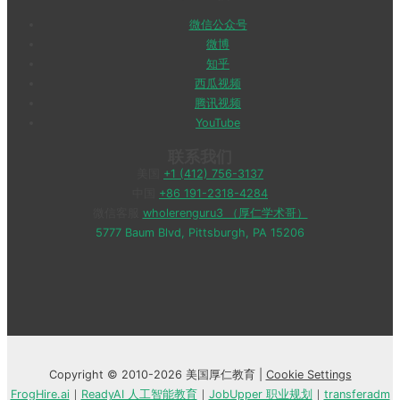
微信公众号
微博
知乎
西瓜视频
腾讯视频
YouTube
联系我们
美国
+1 (412) 756-3137
中国
+86 191-2318-4284
微信客服
wholerenguru3 （厚仁学术哥）
5777 Baum Blvd, Pittsburgh, PA 15206
Copyright © 2010-2026 美国厚仁教育 |
Cookie Settings
FrogHire.ai
｜
ReadyAI 人工智能教育
｜
JobUpper 职业规划
｜
transferadm