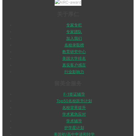
关于厚仁
专家专栏
专家团队
加入我们
名校录取榜
教育研究中心
美国大学排名
真实客户感言
行业影响力
留美全服务
F-1签证辅导
Top50名校跃升计划
名校背景提升
学术紧急应对
学术辅导
护学星计划
美国初/高中申请和转学