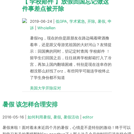
【 学校邮件 】放假回国忘记做这
件事差点被开除
2019-06-24
|
低GPA
,
学术紧急
,
开除
,
暑假
,
申
诉
|
WholeRen
暑假ing，现在的你是跟朋友在路边喝着啤酒撸
着串，还是跟父母游览祖国的大好河山？友情提
示：回国爽的同时，切记定时查阅 学校邮件 ！
留学生们回国之后，往往就将学校邮箱打入了冷
宫，再加上国内翻墙困难，特别是现在连幸存的
都没那么好找了orz，有些同学可能连学校终止
了学生身份都不知道
美国大学开除应对
暑假 该怎样合理安排
2016-05-16
|
如何利用暑假
,
暑假
,
暑假活动
|
editor
暑假来啦！面对着未来近四个月的暑假，心情是不是特别的激动！终于可以