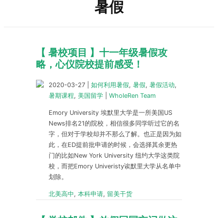
暑假
【 暑校项目 】十一年级暑假攻
略，心仪院校提前感受！
2020-03-27
|
如何利用暑假
,
暑假
,
暑假活动
,
暑期课程
,
美国留学
|
WholeRen Team
Emory University 埃默里大学是一所美国US
News排名21的院校，相信很多同学听过它的名
字，但对于学校却并不那么了解。也正是因为如
此，在ED提前批申请的时候，会选择其余更热
门的比如New York University 纽约大学这类院
校，而把Emory Univeristy诶默里大学从名单中
划除。
北美高中
,
本科申请
,
留美干货