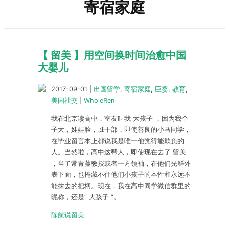
寄宿家庭
【 留美 】用空间换时间治愈中国
大婴儿
2017-09-01
|
出国留学
,
寄宿家庭
,
巨婴
,
教育
,
美国社交
|
WholeRen
我在北京读高中，室友叫我 大孩子 ，因为我个
子大，娃娃脸，班干部，即使善良的小马同学，
在毕业留言本上都说我是唯一他觉得能欺负的
人。当然啦，高中这帮人，即使现在去了 留美
，当了常青藤教授或者一方领袖，在他们光鲜外
表下面，也掩藏不住他们小孩子的本性和永远不
能抹去的把柄。现在，我在高中同学微信群里的
昵称，还是“ 大孩子 ”。
陈航说留美