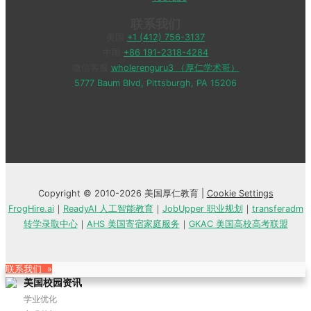
联系我们
美国
+1 (412) 756-3137
中国
+86 191-2318-4284
微信客服
wholerenguru3 （厚仁学术哥）
5777 Baum Blvd, Pittsburgh, PA 15206
Copyright © 2010-2026 美国厚仁教育 |
Cookie Settings
FrogHire.ai
｜
ReadyAI 人工智能教育
｜
JobUpper 职业规划
｜
transferadm
转学录取中心
｜
AHS 美国寄宿家庭服务
｜
GKAC 美国高校高考联盟
联系我们 »
美国校园资讯
学业优化