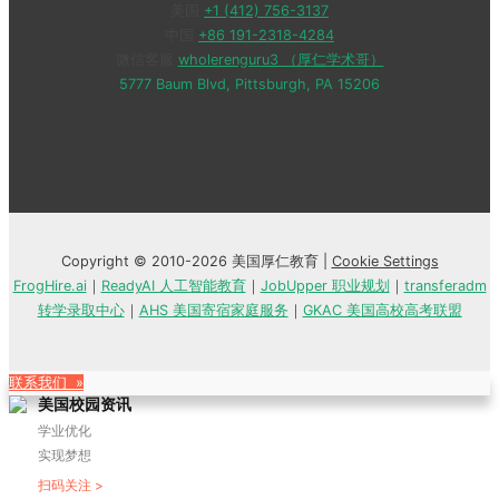
美国
+1 (412) 756-3137
中国
+86 191-2318-4284
微信客服
wholerenguru3 （厚仁学术哥）
5777 Baum Blvd, Pittsburgh, PA 15206
Copyright © 2010-2026 美国厚仁教育 |
Cookie Settings
FrogHire.ai
｜
ReadyAI 人工智能教育
｜
JobUpper 职业规划
｜
transferadm
转学录取中心
｜
AHS 美国寄宿家庭服务
｜
GKAC 美国高校高考联盟
联系我们 »
美国校园资讯
学业优化
实现梦想
扫码关注 >