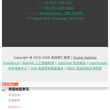
美国
+1 (412) 756-3137
中国
+86 191-2318-4284
微信客服
wholerenguru3 （厚仁学术哥）
5777 Baum Blvd, Pittsburgh, PA 15206
Copyright © 2010-2026 美国厚仁教育 |
Cookie Settings
FrogHire.ai
｜
ReadyAI 人工智能教育
｜
JobUpper 职业规划
｜
transferadm
转学录取中心
｜
AHS 美国寄宿家庭服务
｜
GKAC 美国高校高考联盟
联系我们 »
美国校园资讯
学业优化
实现梦想
扫码关注 >