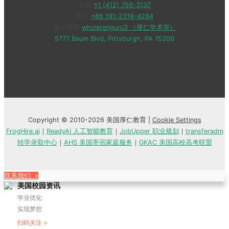
美国
+1 (412) 756-3137
中国
+86 191-2318-4284
微信客服
wholerenguru3 （厚仁学术哥）
5777 Baum Blvd, Pittsburgh, PA 15206
Copyright © 2010-2026 美国厚仁教育 |
Cookie Settings
FrogHire.ai
｜
ReadyAI 人工智能教育
｜
JobUpper 职业规划
｜
transferadm
转学录取中心
｜
AHS 美国寄宿家庭服务
｜
GKAC 美国高校高考联盟
联系我们 »
美国校园资讯
学业优化
实现梦想
扫码关注 >