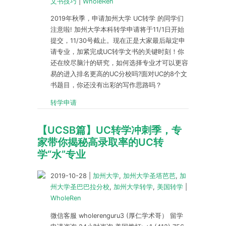
文书技巧
|
WholeRen
2019年秋季，申请加州大学 UC转学 的同学们
注意啦! 加州大学本科转学申请将于11/1日开始
提交，11/30号截止。现在正是大家最后敲定申
请专业，加紧完成UC转学文书的关键时刻！你
还在绞尽脑汁的研究，如何选择专业才可以更容
易的进入排名更高的UC分校吗?面对UC的8个文
书题目，你还没有出彩的写作思路吗？
转学申请
【UCSB篇】UC转学冲刺季，专
家带你揭秘高录取率的UC转
学“水”专业
2019-10-28
|
加州大学
,
加州大学圣塔芭芭
,
加
州大学圣巴巴拉分校
,
加州大学转学
,
美国转学
|
WholeRen
微信客服 wholerenguru3 (厚仁学术哥） 留学