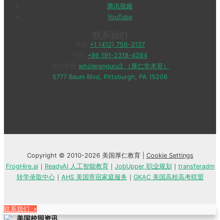
腾讯视频
YouTube
联系我们
美国
+1 (412) 756-3137
中国
+86 191-2318-4284
微信客服
wholerenguru3 （厚仁学术哥）
5777 Baum Blvd, Pittsburgh, PA 15206
Copyright © 2010-2026 美国厚仁教育 |
Cookie Settings
FrogHire.ai
｜
ReadyAI 人工智能教育
｜
JobUpper 职业规划
｜
transferadm
转学录取中心
｜
AHS 美国寄宿家庭服务
｜
GKAC 美国高校高考联盟
联系我们 »
美国校园资讯