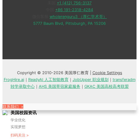
美国
+1 (412) 756-3137
中国
+86 191-2318-4284
微信客服
wholerenguru3 （厚仁学术哥）
5777 Baum Blvd, Pittsburgh, PA 15206
Copyright © 2010-2026 美国厚仁教育 |
Cookie Settings
FrogHire.ai
｜
ReadyAI 人工智能教育
｜
JobUpper 职业规划
｜
transferadm
转学录取中心
｜
AHS 美国寄宿家庭服务
｜
GKAC 美国高校高考联盟
联系我们 »
美国校园资讯
学业优化
实现梦想
扫码关注 >