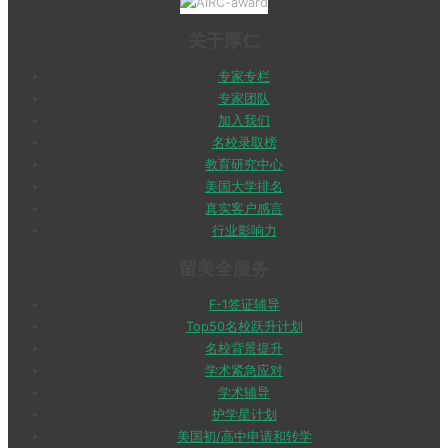
关于厚仁
专家专栏
专家团队
加入我们
名校录取榜
教育研究中心
美国大学排名
真实客户感言
行业影响力
留美全服务
F-1签证辅导
Top50名校跃升计划
名校背景提升
学术紧急应对
学术辅导
护学星计划
美国初/高中申请和转学