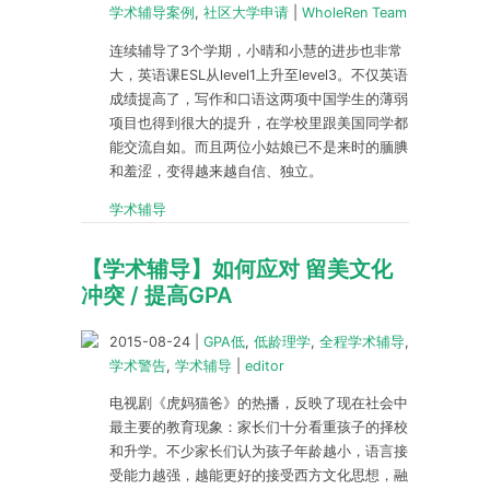
学术辅导案例
,
社区大学申请
|
WholeRen Team
连续辅导了3个学期，小晴和小慧的进步也非常
大，英语课ESL从level1上升至level3。不仅英语
成绩提高了，写作和口语这两项中国学生的薄弱
项目也得到很大的提升，在学校里跟美国同学都
能交流自如。而且两位小姑娘已不是来时的腼腆
和羞涩，变得越来越自信、独立。
学术辅导
【学术辅导】如何应对 留美文化
冲突 / 提高GPA
2015-08-24
|
GPA低
,
低龄理学
,
全程学术辅导
,
学术警告
,
学术辅导
|
editor
电视剧《虎妈猫爸》的热播，反映了现在社会中
最主要的教育现象：家长们十分看重孩子的择校
和升学。不少家长们认为孩子年龄越小，语言接
受能力越强，越能更好的接受西方文化思想，融