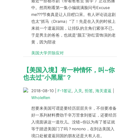
最近一部都市剧《带着爸爸去 留学 》正在热播
中。然而刚看第一集小编就满脸问号Excuse
me???节奏真是让人目瞪口呆。有人评论说这剧
也太“抓马（Drama）”了！先是在入关的时候上
来就一个遣返回国，让排队的主角们紧张不已。
于是男主的爸爸，也就是“颜王”孙红雷饰演的老
黄，因为陪读
美国大学开除应对
【美国入境】有一种情怀，叫~你
也去过“小黑屋”？
2018-08-10
|
F-1签证
,
入关
,
拒签
,
海关遣返
|
WholeRen
想要来美国可谓是要经历层层关卡，不但要准备
好一系列材料费劲千辛万苦拿到签证，还要经历
入境面谈这一道坎儿。没错~你以为有了签证就
等于踏进美国门了吗？nonono，在到达美国入
境口处被遣返回国的朋友还是大有人在。