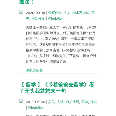
国法！
2020-09-18
|
代写代考
,
入关
,
学术不诚信
,
留
美
,
违反校规
|
WholeRen
美国亚利桑那州立大学（ASU）的校长，8月29
日给美国的国务卿写信。对于美国海关因“ 代写
代考 ”为由，遣返9名中国学生一事表示了深切
的担忧。这9名中国本科留学生本是打算返美迎
接新学期的，然而当他们从洛杉矶国际机场
（LAX）入境时，却被海关拦下盘查，最终经过
调查，这些学生统统被遣返
陈航说留美
【 留学 】《带着爸爸去留学》看
了开头我就想来一句
2019-06-26
|
入关
,
入境
,
海关遣返
,
留学
,
行李
|
WholeRen