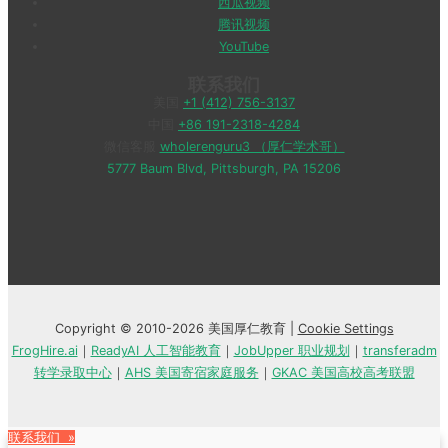
西瓜视频
腾讯视频
YouTube
联系我们
美国
+1 (412) 756-3137
中国
+86 191-2318-4284
微信客服
wholerenguru3 （厚仁学术哥）
5777 Baum Blvd, Pittsburgh, PA 15206
Copyright © 2010-2026 美国厚仁教育 |
Cookie Settings
FrogHire.ai
｜
ReadyAI 人工智能教育
｜
JobUpper 职业规划
｜
transferadm
转学录取中心
｜
AHS 美国寄宿家庭服务
｜
GKAC 美国高校高考联盟
联系我们 »