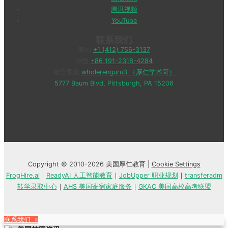
腾讯视频
YouTube
联系我们
美国
+1 (412) 756-3137
中国
+86 191-2318-4284
微信客服
wholerenguru3 （厚仁学术哥）
5777 Baum Blvd, Pittsburgh, PA 15206
Copyright © 2010-2026 美国厚仁教育 |
Cookie Settings
FrogHire.ai
｜
ReadyAI 人工智能教育
｜
JobUpper 职业规划
｜
transferadm
转学录取中心
｜
AHS 美国寄宿家庭服务
｜
GKAC 美国高校高考联盟
联系我们 »