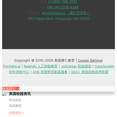
美国
+1 (412) 756-3137
中国
+86 191-2318-4284
微信客服
wholerenguru3 （厚仁学术哥）
5777 Baum Blvd, Pittsburgh, PA 15206
Copyright © 2010-2026 美国厚仁教育 |
Cookie Settings
FrogHire.ai
｜
ReadyAI 人工智能教育
｜
JobUpper 职业规划
｜
transferadm
转学录取中心
｜
AHS 美国寄宿家庭服务
｜
GKAC 美国高校高考联盟
联系我们 »
美国校园资讯
学业优化
实现梦想
扫码关注 >