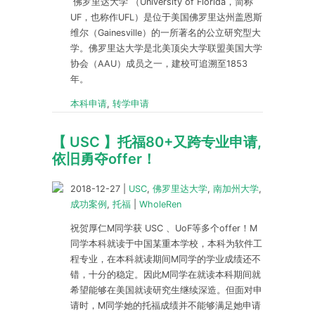
佛罗里达大学 （University of Florida，简称
UF，也称作UFL）是位于美国佛罗里达州盖恩斯
维尔（Gainesville）的一所著名的公立研究型大
学。佛罗里达大学是北美顶尖大学联盟美国大学
协会（AAU）成员之一，建校可追溯至1853
年。
本科申请
,
转学申请
【 USC 】托福80+又跨专业申请,
依旧勇夺offer！
2018-12-27
|
USC
,
佛罗里达大学
,
南加州大学
,
成功案例
,
托福
|
WholeRen
祝贺厚仁M同学获 USC 、UoF等多个offer！M
同学本科就读于中国某重本学校，本科为软件工
程专业，在本科就读期间M同学的学业成绩还不
错，十分的稳定。因此M同学在就读本科期间就
希望能够在美国就读研究生继续深造。但面对申
请时，M同学她的托福成绩并不能够满足她申请