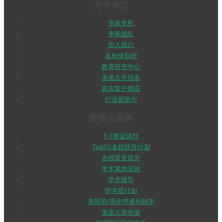
关于厚仁
专家专栏
专家团队
加入我们
名校录取榜
教育研究中心
美国大学排名
真实客户感言
行业影响力
留美全服务
F-1签证辅导
Top50名校跃升计划
名校背景提升
学术紧急应对
学术辅导
护学星计划
美国初/高中申请和转学
美国大学申请