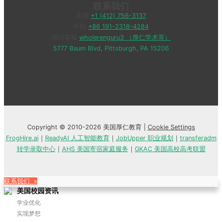
联系我们
美国
+1 (412) 756-3137
中国
+86 191-2318-4284
微信客服
wholerenguru3 （厚仁学术哥）
5777 Baum Blvd, Pittsburgh, PA 15206
Copyright © 2010-2026 美国厚仁教育 |
Cookie Settings
FrogHire.ai
｜
ReadyAI 人工智能教育
｜
JobUpper 职业规划
｜
transferadm
转学录取中心
｜
AHS 美国寄宿家庭服务
｜
GKAC 美国高校高考联盟
联系我们 »
美国校园资讯
学业优化
实现梦想