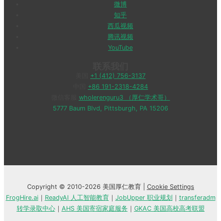
微博
知乎
西瓜视频
腾讯视频
YouTube
联系我们
美国
+1 (412) 756-3137
中国
+86 191-2318-4284
微信客服
wholerenguru3 （厚仁学术哥）
5777 Baum Blvd, Pittsburgh, PA 15206
Copyright © 2010-2026 美国厚仁教育 |
Cookie Settings
FrogHire.ai
｜
ReadyAI 人工智能教育
｜
JobUpper 职业规划
｜
transferadm
转学录取中心
｜
AHS 美国寄宿家庭服务
｜
GKAC 美国高校高考联盟