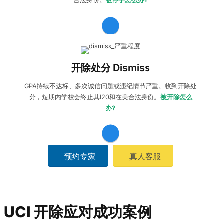
合法身份。
被停学怎么办?
收到开除处分dismiss:
学生可以向学校提出
申诉
，尝试
减轻/
撤销处分
，同时准备
紧急转学
保住学生身份。如果永久开除
开除处分 Dismiss
无法回原校，需要做好
后续留学规划和申请
。
GPA持续不达标、多次诚信问题或违纪情节严重。收到开除处
分，短期内学校会终止其I20和在美合法身份。
被开除怎么
办?
预约专家
真人客服
UCI 开除应对成功案例