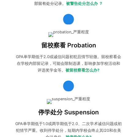
部留有处分记录。
被警告处分怎么办 ？
收到留校察看probation:
如有异议可以向学校提出申诉；如
接受处分，学生则需要根据指控内容
进行改善
。学生可选择
留校察看 Probation
学术辅导
及
厚仁护学星
保驾护航，避免进一步的学术危机。
GPA单学期低于2.0或诚信问题初犯且情节轻微。留校察看会
在学校内部留记录，可能会限制选课，影响参加学校活动和
评选奖学金等。
被留校察看怎么办?
收到停学处分suspension:
学生可以向学校提出
申诉
尝试
减
轻/撤销处分
，同时准备
紧急转学
保住学生身份。做好
停学处分 Suspension
Readmission
回原校申请规划。
GPA单学期低于1.0或两学期低于2.0、二次学术诚信问题或初
犯情节严重。收到停学处分，短期内学校会终止其I20和在美