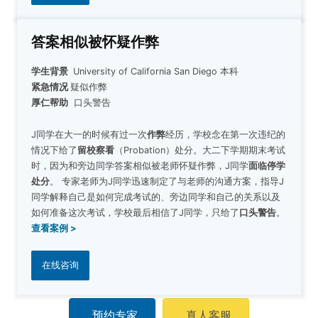
答案相似被怀疑作弊
学生背景
University of California San Diego 本科
紧急情况
疑似作弊
厚仁帮助
口头警告
J同学在大一的时候有过一次
作弊
经历，学校念在第一次违纪的
情况下给了
留校察看
（Probation）处分。大二下学期期末考试
时，因为和旁边同学答案相似被老师怀疑作弊，J同学
面临停学
处分
。
专家老师为J同学迅速制定了与老师的沟通方案，指导J
同学解释自己是如何完成考试的、旁边同学和自己的关系以及
如何准备这次考试，学校最后相信了J同学，只给了
口头警告
。
查看案例 >
在线咨询
预约专家
真人客服