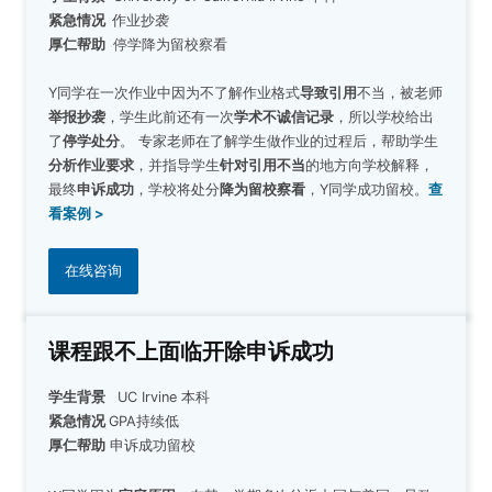
紧急情况
作业抄袭
厚仁帮助
停学降为留校察看
Y同学在一次作业中因为不了解作业格式
导致引用
不当，被老师
举报抄袭
，学生此前还有一次
学术不诚信记录
，所以学校给出
了
停学处分
。 专家老师在了解学生做作业的过程后，帮助学生
分析作业要求
，并指导学生
针对引用不当
的地方向学校解释，
最终
申诉成功
，学校将处分
降为留校察看
，Y同学成功留校。
查
看案例 >
在线咨询
课程跟不上面临开除申诉成功
学生背景
UC Irvine 本科
紧急情况
GPA持续低
厚仁帮助
申诉成功留校