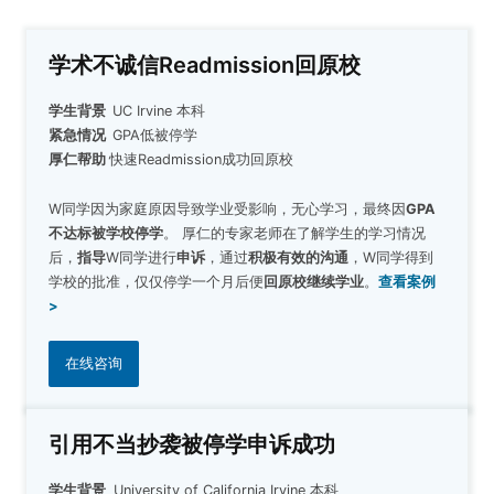
学术不诚信Readmission回原校
学生背景
UC Irvine 本科
紧急情况
GPA低被停学
厚仁帮助
快速Readmission成功回原校
W同学因为家庭原因导致学业受影响，无心学习，最终因
GPA
不达标被学校停学
。 厚仁的专家老师在了解学生的学习情况
后，
指导
W同学进行
申诉
，通过
积极有效的沟通
，W同学得到
学校的批准，仅仅停学一个月后便
回原校继续学业
。
查看案例
>
在线咨询
引用不当抄袭被停学申诉成功
学生背景
University of California Irvine 本科