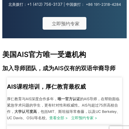
+1 (412) 756-3137
北美拨打：
| 中国拨打：
+86 191-2318-4284
立即预约专家
美国AIS官方唯一受邀机构
加入导师团队，成为AIS仅有的双语华裔导师
AIS课程培训，厚仁教育最权威
厚仁教育与AIS深度合作多年
，
唯一官方认证
的AIS导师，在帮助面临
紧急学术问题的学生，更有针对性和权威性。AIS与超过75所高校合
作，
大学认可度高
，包括MIT、斯坦福等常春藤，以及UC Berkeley、
UC Davis、OSU
等名校。
查看全部 >
立即预约专家 >