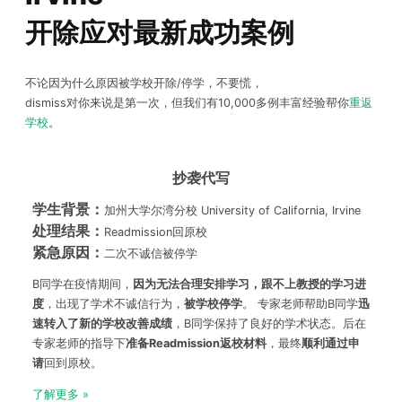
开除应对最新成功案例
不论因为什么原因被学校开除/停学，不要慌，
dismiss对你来说是第一次，但我们有10,000多例丰富经验帮你
重返
学校
。
抄袭代写
学生背景：
加州大学尔湾分校 University of California, Irvine
处理结果：
Readmission回原校
紧急原因：
二次不诚信被停学
B同学在疫情期间，
因为无法合理安排学习，跟不上教授的学习进
度
，出现了学术不诚信行为，
被学校停学
。 专家老师帮助B同学
迅
速转入了新的学校改善成绩
，B同学保持了良好的学术状态。后在
专家老师的指导下
准备
Readmission
返校材料
，最终
顺利通过申
请
回到原校。
了解更多 »