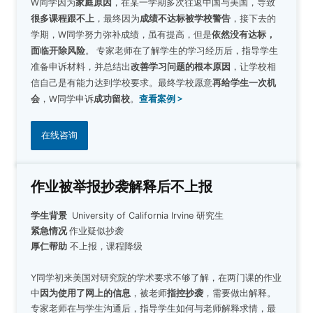
W同学因为
家庭原因
，在某一学期多次往返中国与美国，导致
很多课程跟不上
，最终因为
成绩不达标被学校警告
，接下去的
学期，W同学努力弥补成绩，虽有提高，但是
依然没有达标，
面临开除风险
。 专家老师在了解学生的学习经历后，指导学生
准备申诉材料，并总结出
改善学习问题的根本原因
，让学校相
信自己是有能力达到学校要求。最终学校愿意
再给学生一次机
会
，W同学申诉
成功留校
。
查看案例 >
在线咨询
作业被举报抄袭解释后不上报
学生背景
University of California Irvine 研究生
紧急情况
作业疑似抄袭
厚仁帮助
不上报，课程降级
Y同学初来美国对研究院的学术要求不够了解，在两门课的作业
中
因为使用了网上的信息
，被老师
指控抄袭
，需要做出解释。
专家老师在与学生沟通后，指导学生如何与老师解释求情，最