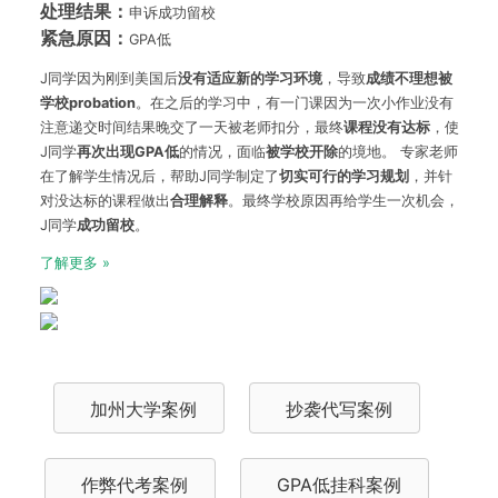
处理结果：
申诉成功留校
紧急原因：
GPA低
J同学因为刚到美国后
没有适应新的学习环境
，导致
成绩不理想被
学校
probation
。在之后的学习中，有一门课因为一次小作业没有
注意递交时间结果晚交了一天被老师扣分，最终
课程没有达标
，使
J同学
再次出现
GPA
低
的情况，面临
被学校开除
的境地。 专家老师
在了解学生情况后，帮助J同学制定了
切实可行的学习规划
，并针
对没达标的课程做出
合理解释
。最终学校原因再给学生一次机会，
J同学
成功留校
。
了解更多 »
加州大学案例
抄袭代写案例
作弊代考案例
GPA低挂科案例